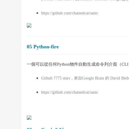
https://github.com/channelcat/sanic
05 Python-fire
一個可以從任何Python物件自動生成命令列介面（CL
Github 7775 stars，來自Google Brain 的 David Bieb
https://github.com/channelcat/sanic