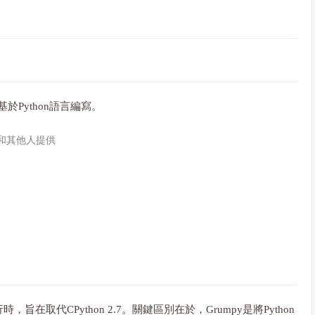
基於Python語言編寫。
szke和其他人提供
時，旨在取代CPython 2.7。關鍵區別在於，Grumpy是將Python