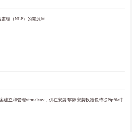
語言處理（NLP）的開源庫
案建立和管理virtualenv，併在安裝/解除安裝軟體包時從Pipfile中