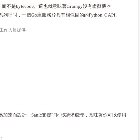
，而不是bytecode。這也就意味著Grumpy沒有虛擬機器
列呼叫，一個Go庫服務於具有相似目的的Python C API。
er及其他工作人員提供
伺服器，專為加速而設計。Sanic支援非同步請求處理，意味著你可以使用
供]