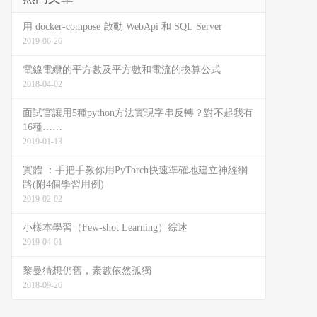
用 docker-compose 啟動 WebApi 和 SQL Server
2019-06-26
電線電纜的平方數及平方數和電流的換算公式
2018-04-02
面試官讓用5種python方法實現字串反轉？對不起我有
16種……
2019-01-13
實體 ：手把手教你用PyTorch快速準確地建立神經網
路(附4個學習用例)
2019-02-02
小樣本學習（Few-shot Learning）綜述
2019-04-01
黎曼猜想仍舊，素數依然孤獨
2018-09-26