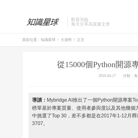
歡迎光臨
每天分享高質量文章
當前位置：
知識星球
>
大資料
>
正文
從15000個Python
2019-04-17
分類：
大
導讀：
Mybridge AI推出了一個Python開源專
榜單基於專案質量、使用者參與度以及其他幾個方
中挑選了Top 30，差不多都是在2017年1-12月
3707。