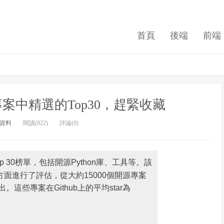
首頁
後端
前端
開源專案中精選的Top30，趕緊收藏
資料
閱讀(822)
評論(0)
案Top 30榜單，包括開源Python庫、工具等。
該
面進行了評估，從大約15000個開源專案
釋出。
這些專案在Github上的平均star為