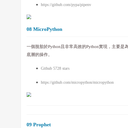
https://github.com/pypa/pipenv
08 MicroPython
一個脫胎於Python且非常高效的Python實現，
底層的操作。
Github 5728 stars
https://github.com/micropython/micropython
09 Prophet