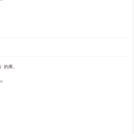
I）的庫。
er