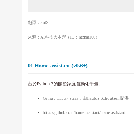
翻譯：
SuiSui
來源：AI科技大本營（ID：rgznai100）
01 Home-assistant (v0.6+)
基於Python 3的開源家庭自動化平臺。
Github 11357 stars，由Paulus Schoutsen提供
https://github.com/home-assistant/home-assistant