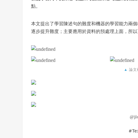
點。
本文提出了學習陳述句的難度和機器的學習能力兩個
逐步提升難度；主要應用於資料的預處理上面，所以可
▲
論文
@
j
#
Te