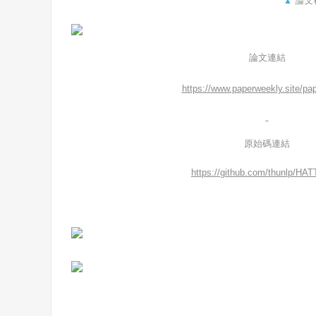
▲
論文
論文連結
https://www.paperweekly.site/pa
原始碼連結
https://github.com/thunlp/HAT