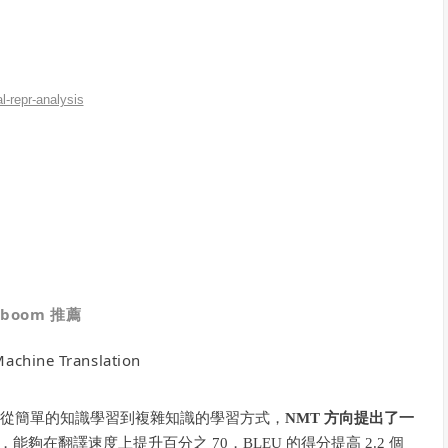
l-repr-analysis
boom
推薦
achine Translation
模仿人類從簡單的知識學習到複雜知識的學習方式，
NMT 方向提出了一
，能夠在翻譯速度上提升百分之 70，BLEU 的得分提高 2.2 個