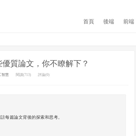
首頁
後端
前端
些優質論文，你不瞭解下？
工智慧
閱讀(713)
評論(0)
關註每篇論文背後的探索和思考。