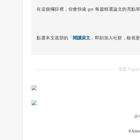
在這個欄目裡，你會快速 get 每篇精選論文的亮點和
點選本文底部的「
閱讀原文
」即刻加入社群，檢視
這是 Paper
@
#Atte