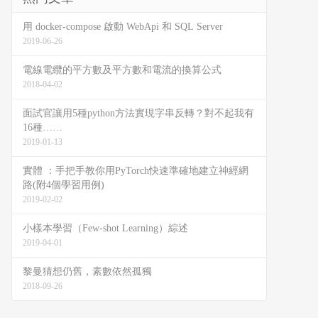
用 docker-compose 啟動 WebApi 和 SQL Server
2019-06-26
電線電纜的平方數及平方數和電流的換算公式
2018-04-02
面試官讓用5種python方法實現字串反轉？對不起我有
16種……
2019-01-13
實體 ：手把手教你用PyTorch快速準確地建立神經網
路(附4個學習用例)
2019-02-02
小樣本學習（Few-shot Learning）綜述
2019-04-01
黎曼猜想仍舊，素數依然孤獨
2018-09-26