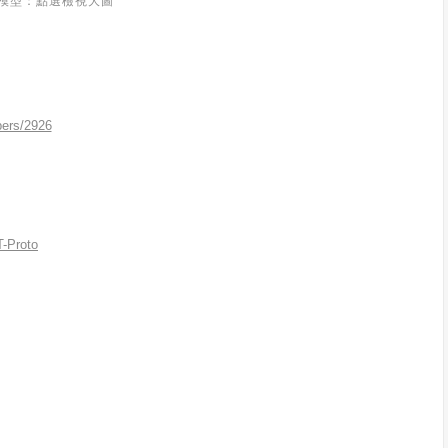
模型：點選檢視大圖
pers/2926
T-Proto