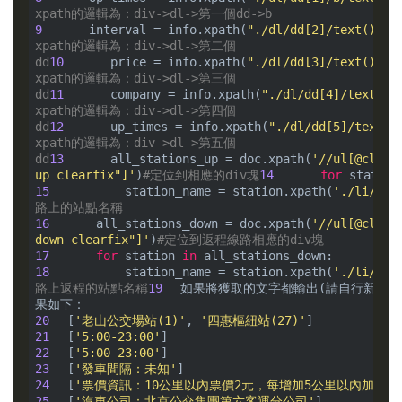
xpath的邏輯為：div->dl->第一個dd->b
9
    interval = info.xpath(
"./dl/dd[2]/text()"
)
xpath的邏輯為：div->dl->第二個
dd
10
    price = info.xpath(
"./dl/dd[3]/text()"
)
xpath的邏輯為：div->dl->第三個
dd
11
    company = info.xpath(
"./dl/dd[4]/text()"
xpath的邏輯為：div->dl->第四個
dd
12
    up_times = info.xpath(
"./dl/dd[5]/text()
xpath的邏輯為：div->dl->第五個
dd
13
    all_stations_up = doc.xpath(
'//ul[@class
up clearfix"]'
)
#定位到相應的div塊
14
for
 station
15
        station_name = station.xpath(
'./li/a/t
路上的站點名稱
16
    all_stations_down = doc.xpath(
'//ul[@class
down clearfix"]'
)
#定位到返程線路相應的div塊
17
for
 station 
in
18
        station_name = station.xpath(
'./li/a/t
路上返程的站點名稱
19
如果將獲取的文字都輸出(請自行新增相
20
[
'老山公交場站(1)'
, 
'四惠樞紐站(27)'
21
[
'5:00-23:00'
22
[
'5:00-23:00'
23
[
'發車間隔：未知'
24
[
'票價資訊：10公里以內票價2元，每增加5公里以內加價1
25
[
'汽車公司：北京公交集團第六客運分公司'