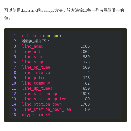
可以使用dataframe的nunique方法，該方法輸出每一列有幾個唯一的
值。
 1
ori_data
.nunique
 2
 3
line_name
 4
line_url
 5
line_start
 6
line_stop
 7
line_op_time
 8
line_interval
 9
line_price
10
line_company
11
line_up_times
12
line_station_up
13
line_station_up_len
14
line_station_down
15
line_station_down_len
16
dtype
: 
int64