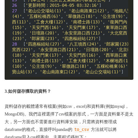
26
[
'更新時間：2015-04-05 03:32:16'
27
[
'老山公交場站(1)'
, 
'老山南路東口(2)'
, 
'地鐵八寶山站
(4)'
, 
'五棵松橋西(6)'
, 
'翠微路口(8)'
, 
'公主墳(9)'
, 
'軍
西(11)'
, 
'工會大樓(12)'
, 
'南禮士路(13)'
, 
'復興門內(13)
(15)'
, 
'天安門西(16)'
, 
'天安門東(17)'
, 
'東單路口西(18)
(19)'
, 
'日壇路(20)'
, 
'永安里路口西(21)'
, 
'大北窯西(22)
(23)'
, 
'郎家園(23)'
, 
'四惠樞紐站(27)'
28
[
'四惠樞紐站(27)'
, 
'八王墳西(24)'
, 
'郎家園(23)'
, 
窯西(22)'
, 
'永安里路口西(21)'
, 
'日壇路(20)'
, 
'北京站口東
(18)'
, 
'天安門東(17)'
, 
'天安門西(16)'
, 
'西單路口東(15)
(13)'
, 
'南禮士路(13)'
, 
'工會大樓(12)'
, 
'木樨地西(11)'
,
(10)'
, 
'公主墳(9)'
, 
'翠微路口(8)'
, 
'五棵松橋東(6)'
, 
'
寶山站(3)'
, 
'老山南路東口(2)'
, 
'老山公交場站(1)'
3.如何儲存獲取的資料？
資料儲存的載體通常有檔案(例如csv，excel)和資料庫(例如mysql，
MongoDB)。我們這裡選擇了csv檔案的形式，一方面是資料量不是太
大，另一方面也不需要進行資料庫安裝，只需將資料整理成
to_csv
dataframe的格式，直接呼叫pandas的
方法就可以將
dataframe寫入csv檔案中。主要程式碼如下：