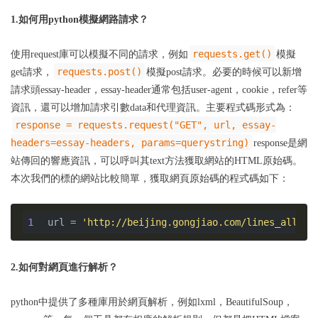
1.如何用python模擬網路請求？
requests.get()
使用request庫可以模擬不同的請求，例如
模擬
requests.post()
get請求，
模擬post請求。必要的時候可以新增
請求頭essay-header，essay-header通常包括user-agent，cookie，refer等
資訊，還可以增加請求引數data和代理資訊。主要程式碼形式為：
response = requests.request("GET", url, essay-
headers=essay-headers, params=querystring)
response是網
站傳回的響應資訊，可以呼叫其text方法獲取網站的HTML原始碼。
本次我們的標的網站比較簡單，獲取網頁原始碼的程式碼如下：
1
url = 
'http://beijing.gongjiao.com/lines_all.ht
2.如何對網頁進行解析？
python中提供了多種庫用於網頁解析，例如lxml，BeautifulSoup，