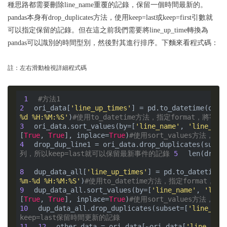
種思路都需要刪除line_name重覆的記錄，保留一個時間最新的。
pandas本身有drop_duplicates方法，使用keep=last或keep=first引數就
可以指定保留的記錄。但在這之前我們需要將line_up_time轉換為
pandas可以識別的時間型別，然後對其進行排序。下麵來看程式碼：
註：左右滑動檢視詳細程式碼
 1
#方法1
2
ori_data[
'line_up_times'
] = pd.to_datetime(ori_
%d %H:%M:%S'
)
#使用to_datetime方法，指定format，將字
3
ori_data.sort_values(by=[
'line_name'
, 
'line_up_
[
True
, 
True
], inplace=
True
)
#使用sort_values方法，對li
4
drop_dup_line1 = ori_data.drop_duplicates(subse
列，所以keep=last就可以保留最新事件的記錄
 5
len(drop_
8
dup_data_all[
'line_up_times'
] = pd.to_datetime(
%m-%d %H:%M:%S'
)
#使用to_datetime方法，指定format，
9
dup_data_all.sort_values(by=[
'line_name'
, 
'line
[
True
, 
True
], inplace=
True
)
#使用sort_values方法，對li
10
dup_data_all.drop_duplicates(subset=[
'line_nam
keep=last保留時間更新的記錄
11
12
other_data = ori_data[~ori_data[
'line_name