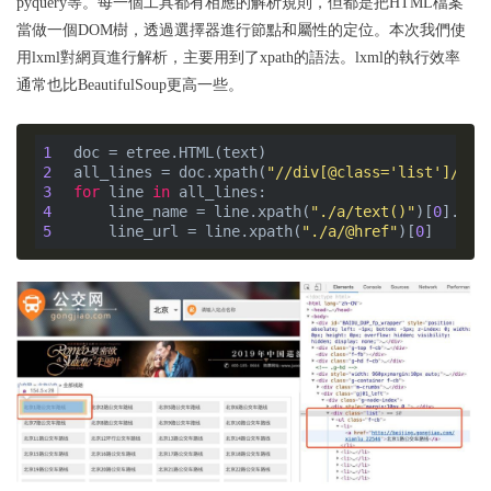
pyquery等。每一個工具都有相應的解析規則，但都是把HTML檔案
當做一個DOM樹，透過選擇器進行節點和屬性的定位。本次我們使
用lxml對網頁進行解析，主要用到了xpath的語法。lxml的執行效率
通常也比BeautifulSoup更高一些。
1
2
all_lines = doc.xpath(
"//div[@class='list']/ul/
3
for
 line 
in
4
    line_name = line.xpath(
"./a/text()"
)[
0
5
    line_url = line.xpath(
"./a/@href"
)[
0