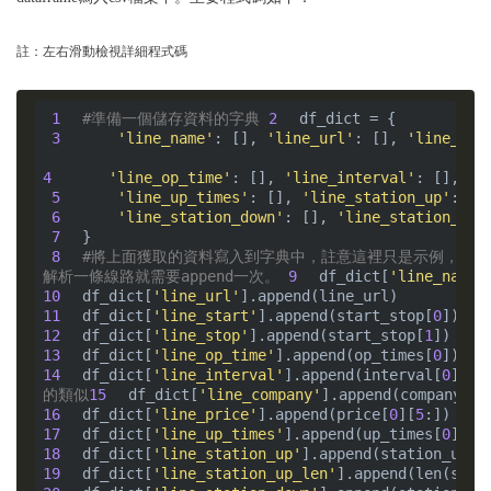
註：左右滑動檢視詳細程式碼
 1
#準備一個儲存資料的字典
 2
 3
'line_name'
: [], 
'line_url'
: [], 
'line_sta
4
'line_op_time'
: [], 
'line_interval'
: [], 
'l
 5
'line_up_times'
: [], 
'line_station_up'
: []
 6
'line_station_down'
: [], 
'line_station_dow
 7
 8
#將上面獲取的資料寫入到字典中，註意這裡只是示例，實
解析一條線路就需要append一次。
 9
df_dict[
'line_name'
10
df_dict[
'line_url'
11
df_dict[
'line_start'
].append(start_stop[
0
12
df_dict[
'line_stop'
].append(start_stop[
1
13
df_dict[
'line_op_time'
].append(op_times[
0
14
df_dict[
'line_interval'
].append(interval[
0
][
5
:
的類似
15
df_dict[
'line_company'
].append(company[
0
]
16
df_dict[
'line_price'
].append(price[
0
][
5
17
df_dict[
'line_up_times'
].append(up_times[
0
][
5
18
df_dict[
'line_station_up'
19
df_dict[
'line_station_up_len'