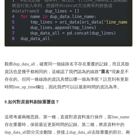
1
#首先定義一個串列，每找出一行line_name在上面範圍內的
將這行加入串列，然後呼叫concat方法將串列拼接成
#dataframe
3
4
for
 name 
in
5
    tmp_lines = ori_data[ori_data[
'line_name'
6
7
8
觀察dup_data_all，確實同一個線路名字存在重覆的記錄，而且其餘
資訊也是幾乎都相同的，這確認了我們認為的線路
”重名“
現象是不
存在的。但同一條線路的資訊具體以哪一個為準呢？註意到有更新
時間line_up_time欄位，因此我們可以以最新時間的資訊為準。
8.如何對原資料剔除重覆值？
這裡考慮兩種思路。第一種，直接對原資料進行操作，當line_name
存在重覆時，保留最近更新時間的記錄。第二種，將原資料中的
dup_data_all部分完全刪除，拼接上dup_data_all去除重覆的部分。兩