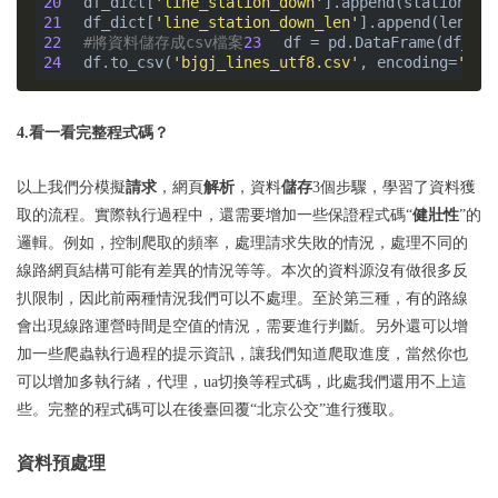
20
df_dict[
'line_station_down'
21
df_dict[
'line_station_down_len'
22
#將資料儲存成csv檔案
23
24
df.to_csv(
'bjgj_lines_utf8.csv'
, encoding=
'utf
4
.看
一看完整程式碼？
以上我們分模擬
請求
，網頁
解析
，資料
儲存
3個步驟，學習了資料獲
取的流程。實際執行過程中，還需要增加一些保證程式碼“
健壯性
”的
邏輯。例如，控制爬取的頻率，處理請求失敗的情況，處理不同的
線路網頁結構可能有差異的情況等等。本次的資料源沒有做很多反
扒限制，因此前兩種情況我們可以不處理。至於第三種，有的路線
會出現線路運營時間是空值的情況，需要進行判斷。另外還可以增
加一些爬蟲執行過程的提示資訊，讓我們知道爬取進度，當然你也
可以增加多執行緒，代理，ua切換等程式碼，此處我們還用不上這
些。完整的程式碼可以在後臺回覆“北京公交”進行獲取。
資料預處理