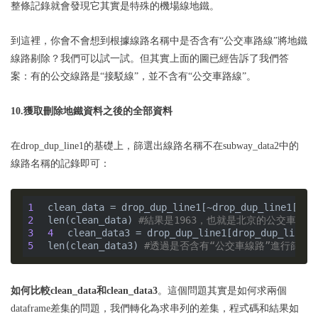
整條記錄就會發現它其實是特殊的機場線地鐵。
到這裡，你會不會想到根據線路名稱中是否含有“公交車路線”將地鐵
線路剔除？我們可以試一試。但其實上面的圖已經告訴了我們答
案：有的公交線路是“接駁線”，並不含有“公交車路線”。
10.獲取刪除地鐵資料之後的全部資料
在drop_dup_line1的基礎上，篩選出線路名稱不在subway_data2中的
線路名稱的記錄即可：
1
clean_data = drop_dup_line1[~drop_dup_line1[
'li
2
len(clean_data) 
#結果是1963，也就是北京的公交車一共
3
4
clean_data3 = drop_dup_line1[drop_dup_line1.
5
len(clean_data3) 
#透過是否含有“公交車線路”進行篩選，
如何比較clean_data和clean_data3
。這個問題其實是如何求兩個
dataframe差集的問題，我們轉化為求串列的差集，程式碼和結果如