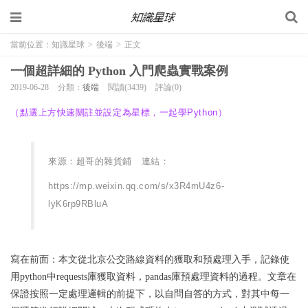
當前位置：
知識星球
>
後端
>
正文
一個超詳細的 Python 入門爬蟲實戰案例
2019-06-28
分類：
後端
閱讀(3439)
評論(0)
（點選上方快速關註並設定為星標，一起學Python）
來源：超哥的雜貨鋪   連結：
https://mp.weixin.qq.com/s/x3R4mU4z6-
lyK6rp9RBluA
寫在前面：本文從北京公交路線資料的獲取和預處理入手，記錄使
用python中requests庫獲取資料，pandas庫預處理資料的過程。文章在
保證按照一定處理邏輯的前提下，以自問自答的方式，對其中每一