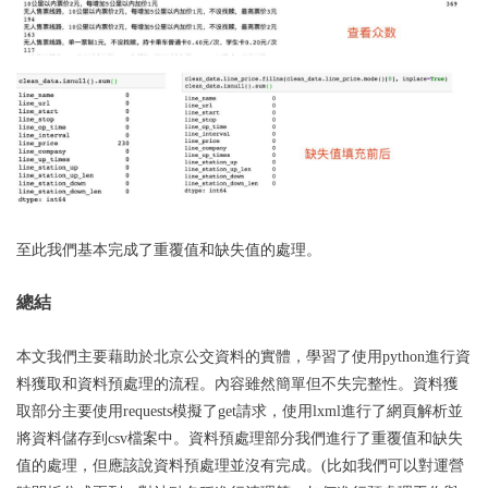
至此我們基本完成了重覆值和缺失值的處理。
總結
本文我們主要藉助於北京公交資料的實體，學習了使用python進行資
料獲取和資料預處理的流程。內容雖然簡單但不失完整性。資料獲
取部分主要使用requests模擬了get請求，使用lxml進行了網頁解析並
將資料儲存到csv檔案中。資料預處理部分我們進行了重覆值和缺失
值的處理，但應該說資料預處理並沒有完成。(比如我們可以對運營