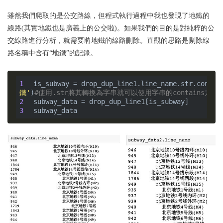
雖然我們爬取的是公交路線，但程式執行過程中我也發現了地鐵的
線路(其實地鐵也是廣義上的公交啦)。如果我們的目的是對純粹的公
交線路進行分析，就需要將地鐵的線路刪除。直觀的思路是剔除線
路名稱中含有“地鐵”的記錄。
1
is_subway = drop_dup_line1.line_name.str.contai
鐵'
)
#使用.str將其轉換為字串就可以使用字串的contains方法
2
3