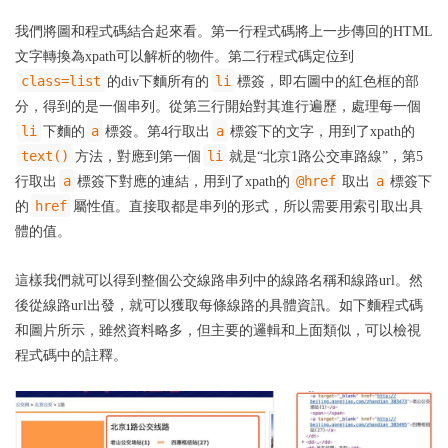
我們將圖和程式碼結合起來看。第一行程式碼將上一步傳回的HTML
文字轉換為xpath可以解析的物件。第二行程式碼定位到
class=list
li
的div下麵所有的
標簽，即右圖中的紅色框的部
分，得到的是一個串列。從第三行開始對其進行遍歷，處理每一個
li
a
a
下麵的
標簽。第4行取出
標簽下的文字，用到了xpath的
text()
li
方法，對應到第一個
就是“北京1路公交車路線”，第5
a
@href
a
行取出
標簽下對應的連結，用到了xpath的
取出
標簽下
href
的
屬性值。直接取都是串列的形式，所以需要用索引取出具
體的值。
這樣我們就可以得到整個公交線路串列中的線路名稱和線路url。然
後從線路url出發，就可以獲取每條線路的具體資訊。如下麵程式碼
和圖片所示，雖然資料略多，但主要的邏輯和上面類似，可以檢視
程式碼中的註釋。