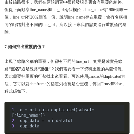
由於線路很多，我們在原始網頁中很難發現是否會有重覆的線路。
但從上面觀察line_name和line_url兩個欄位，line_name有1986個唯一
值，line_url有2002個唯一值。說明line_name存在重覆：會有名稱相
同的線路對應不同的line_url。所以接下來我們需要進行重覆值的剔
除。
7.如何找出重覆的值？
出現了線路名稱的重覆，但卻有不同的line_url，究竟是確實是線
路
“重名”
還是線路
“重覆”
？我們需要看一下資料重覆的具體情況。
因此需要把重覆的行都找出來看看。可以使用pandas的duplicated方
法，它可以對dataframe的指定列檢視是否重覆，傳回True和False，
程式碼如下。
1
d = ori_data.duplicated(subset=
2
3