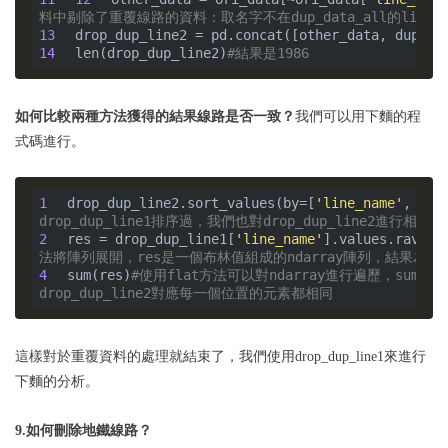
料中剔除了重覆線路的資料：取名字不在dup_data_all的line_
13
drop_dup_line2 = pd.concat([other_data, dup_da
14
len(drop_dup_line2)
#結果是1986 
如何比較兩種方法獲得的結果線路是否一致？
我們可以用下麵的程
式碼進行。
1
drop_dup_line2.sort_values(by=[
'line_name'
, 
'li
drop_dup_line1排序過，我們也對drop_dup_line2進行相
2
res = drop_dup_line1[
'line_name'
].values.ravel(
法將陣列展開，res是一個布林值組成的ndarray陣列，結果為t
4
sum(res)
#使用flat方法可以對ndarray進行遍歷，sum看一
drop_dup_line2對應每一個位置的元素都相同
這樣對於重覆資料的處理就結束了，我們使用drop_dup_line1來進行
下麵的分析。
9.如何刪除地鐵線路？