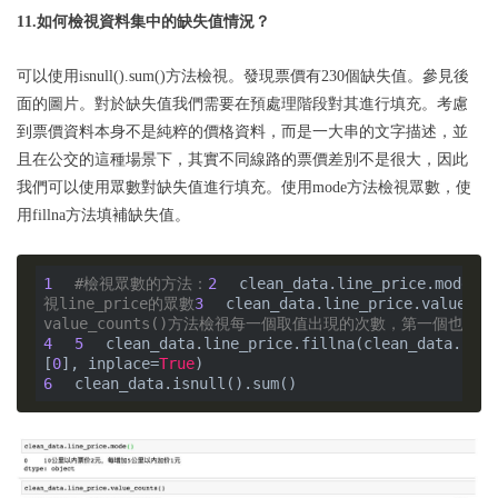
11.如何檢視資料集中的缺失值情況？
可以使用isnull().sum()方法檢視。發現票價有230個缺失值。參見後
面的圖片。對於缺失值我們需要在預處理階段對其進行填充。考慮
到票價資料本身不是純粹的價格資料，而是一大串的文字描述，並
且在公交的這種場景下，其實不同線路的票價差別不是很大，因此
我們可以使用眾數對缺失值進行填充。使用mode方法檢視眾數，使
用fillna方法填補缺失值。
1
#檢視眾數的方法：
2
clean_data.line_price.mode()
視line_price的眾數
3
clean_data.line_price.value_co
value_counts()方法檢視每一個取值出現的次數，第一個也是眾
4
5
clean_data.line_price.fillna(clean_data.line
[
0
], inplace=
True
6