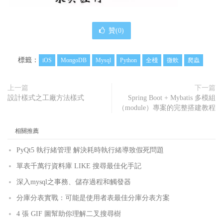
贊(
0
)
標籤：
iOS
MongoDB
Mysql
Python
全棧
微軟
爬蟲
上一篇
下一篇
設計樣式之工廠方法樣式
Spring Boot + Mybatis 多模組
（module）專案的完整搭建教程
相關推薦
PyQt5 執行緒管理 解決耗時執行緒導致假死問題
單表千萬行資料庫 LIKE 搜尋最佳化手記
深入mysql之事務、儲存過程和觸發器
分庫分表實戰：可能是使用者表最佳分庫分表方案
4 張 GIF 圖幫助你理解二叉搜尋樹