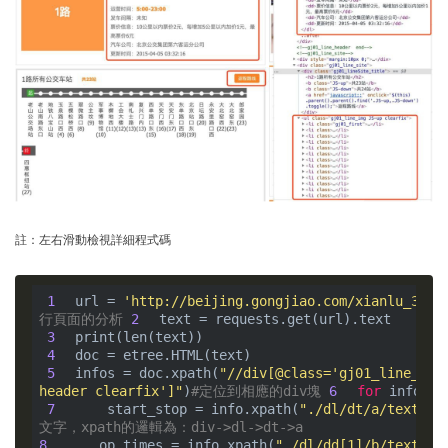
註：左右滑動檢視詳細程式碼
 1
url = 
'http://beijing.gongjiao.com/xianlu_3875
行頁面的分析
 2
 3
 4
 5
infos = doc.xpath(
"//div[@class='gj01_line_ess
header clearfix']"
)
#定位到相應的div塊
 6
for
 info 
in
 7
    start_stop = info.xpath(
"./dl/dt/a/text()"
文字，xpath的邏輯為：div->dl->dt->a
8
    op_times = info.xpath(
"./dl/dd[1]/b/text()"