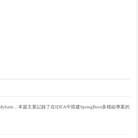
batis，本篇主要記錄了在IDEA中搭建SpringBoot多模組專案的