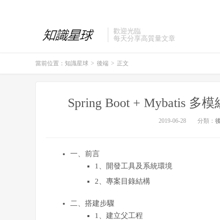
歡迎光臨
每天分享高質量文章
當前位置：
知識星球
>
後端
>
正文
Spring Boot + Myba
2019-06-28
分類：
一、前言
1、開發工具及系統環境
2、專案目錄結構
二、搭建步驟
1、建立父工程