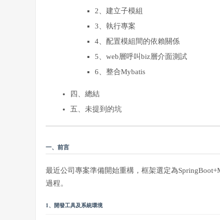
2、建立子模組
3、執行專案
4、配置模組間的依賴關係
5、web層呼叫biz層介面測試
6、整合Mybatis
四、總結
五、未提到的坑
一、前言
最近公司專案準備開始重構，框架選定為SpringBoot+My
過程。
1、開發工具及系統環境