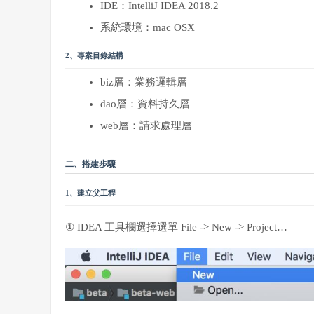
IDE：IntelliJ IDEA 2018.2
系統環境：mac OSX
2、專案目錄結構
biz層：業務邏輯層
dao層：資料持久層
web層：請求處理層
二、搭建步驟
1、建立父工程
① IDEA 工具欄選擇選單 File -> New -> Project…