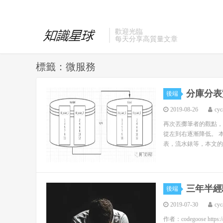
歡迎光臨
每天分享高質量文章
標籤：微服務
分庫分表
後端
2019-08-26
cyc
再次丟擲筆者的觀點，
從左到右逐漸降低。 
表，流水錶等，本文的
三年半經
後端
2019-07-30
cyc
作者：codegoose https