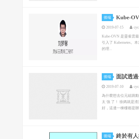
Kube-
後端
2019-07-15
cyc
Kube-OVN 是靈雀雲
引入了 Kubernet
的理...
面試透過
後端
2019-07-10
cyc
為什麼想去位元組跳動 
太 強 了！ 徐媽就
好，這邊一棟樓都是辦公
終於有人
後端