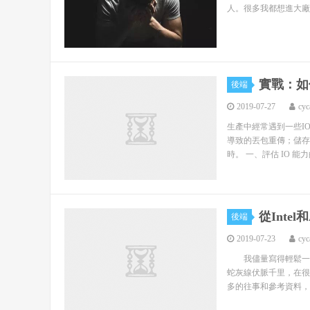
人。很多我都想進大廠
實戰：如
後端
2019-07-27
cyc
生產中經常遇到一些I
導致的丟包重傳；儲存
時。 一、評估 IO 能力
從Inte
後端
2019-07-23
cyc
我儘量寫得輕鬆一些
蛇灰線伏脈千里，在
多的往事和參考資料，