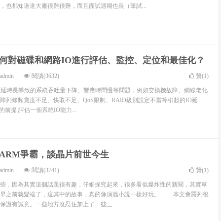
，也都知道進大廠很難很難，而且面試週期也長（筆試...
何對磁碟和網路IO進行評估、監控、定位和最佳化？
admin
閱讀(3632)
贊(
1
)
O延時長導致的系統吞吐量下降、響應時間慢等問題，例如交換機故障、網線老化
陣列條頻寬度不足、快取不足、QoS限制、RAID級別設定不當等引起的IO延
的前提 評估一個系統IO能力...
l和ARM爭霸，談晶片前世今生
admin
閱讀(3741)
贊(
1
)
，因為其實這個話題很有趣，仔細探究起來，很多看似爆炸性的新聞，其實草
很早之前就髮端了，這其中的故事，真的像演義小說一樣好玩。 本文會羅列很
保證有誠意。一些地方沒忍住加上了一些三...