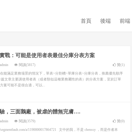
首頁
後端
前端
實戰：可能是使用者表最佳分庫分表方案
admin
閱讀(5817)
贊(
1
)
在能滿足業務場景的情況下，單表>分割槽>單庫分表>分庫分表，推薦優先順序
本篇文章主要講使用者表（或者類似這種業務屬性的表）的分表方案，至於訂單
方案可能不是很合適，可以...
驗，三面鵝廠，被虐的體無完膚….
admin
閱讀(3579)
贊(
0
)
://segmentfault.com/a/1190000017864721 文中的我，不是 chenssy ，而是作者本