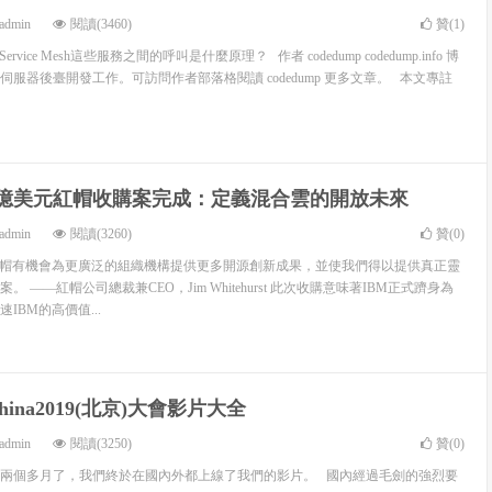
admin
閱讀(3460)
贊(
1
)
vice Mesh這些服務之間的呼叫是什麼原理？ 作者 codedump codedump.info 博
服器後臺開發工作。可訪問作者部落格閱讀 codedump 更多文章。 本文專註
340億美元紅帽收購案完成：定義混合雲的開放未來
admin
閱讀(3260)
贊(
0
)
紅帽有機會為更廣泛的組織機構提供更多開源創新成果，並使我們得以提供真正靈
 ——紅帽公司總裁兼CEO，Jim Whitehurst 此次收購意味著IBM正式躋身為
IBM的高價值...
China2019(北京)大會影片大全
admin
閱讀(3250)
贊(
0
)
差不多兩個多月了，我們終於在國內外都上線了我們的影片。 國內經過毛劍的強烈要