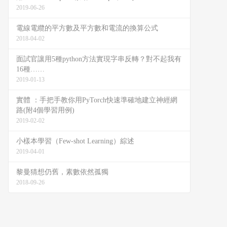
2019-06-26
電線電纜的平方數及平方數和電流的換算公式
2018-04-02
面試官讓用5種python方法實現字串反轉？對不起我有
16種……
2019-01-13
實體 ：手把手教你用PyTorch快速準確地建立神經網
路(附4個學習用例)
2019-02-02
小樣本學習（Few-shot Learning）綜述
2019-04-01
黎曼猜想仍舊，素數依然孤獨
2018-09-26