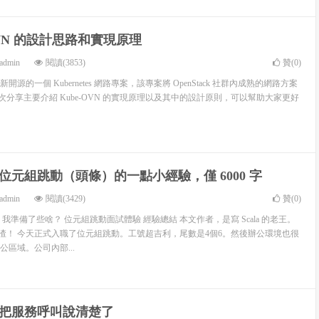
OVN 的設計思路和實現原理
admin
閱讀(3853)
贊(
0
)
最新開源的一個 Kubernetes 網路專案，該專案將 OpenStack 社群內成熟的網路方案
es。本次分享主要介紹 Kube-OVN 的實現原理以及其中的設計原則，可以幫助大家更好
位元組跳動（頭條）的一點小經驗，僅 6000 字
admin
閱讀(3429)
贊(
0
)
我準備了些啥？ 位元組跳動面試體驗 經驗總結 本文作者，是寫 Scala 的老王。
是渣渣！ 今天正式入職了位元組跳動。工號超吉利，尾數是4個6。然後辦公環境也很
區域。公司內部...
把服務呼叫說清楚了