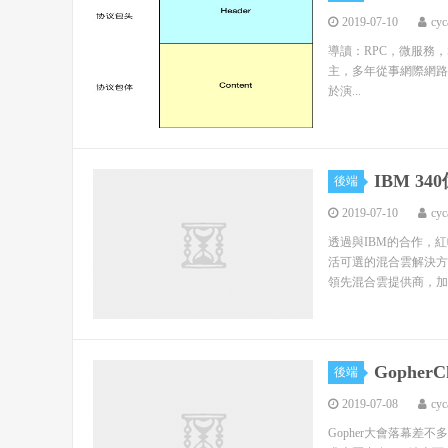
2019-07-10
cyc
導讀：RPC，微服務，Ser
主，多年從事網際網路伺
於演...
IBM 
後端
2019-07-10
cyc
透過與IBM的合作，
活可選的混合雲解決方案。
領先混合雲提供商，加速
Gopher
後端
2019-07-08
cyc
Gopher大會落幕