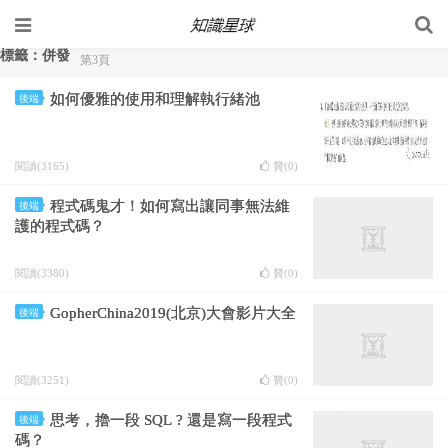
標籤：併發
第3頁
如何優雅的使用和理解執行緒池
後端
閱讀(3165)
贊(
0
)
程式碼鬼才！如何寫出讓同事無法維
後端
護的程式碼？
閱讀(3380)
贊(
0
)
GopherChina2019(北京)大會影片大全
後端
閱讀(3251)
贊(
0
)
思考，擼一段 SQL ? 還是寫一段程式
後端
碼？