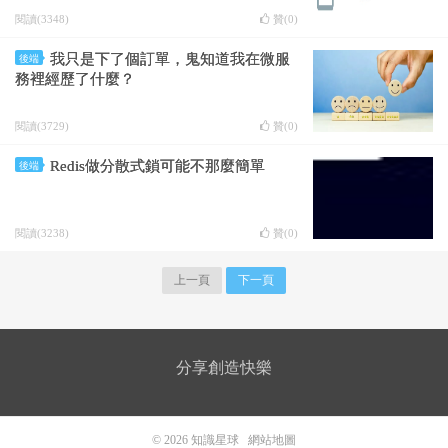
閱讀(3348)
贊(
0
)
我只是下了個訂單，鬼知道我在微服
後端
務裡經歷了什麼？
閱讀(3729)
贊(
0
)
Redis做分散式鎖可能不那麼簡單
後端
閱讀(3238)
贊(
0
)
上一頁
下一頁
分享創造快樂
© 2026
知識星球
網站地圖