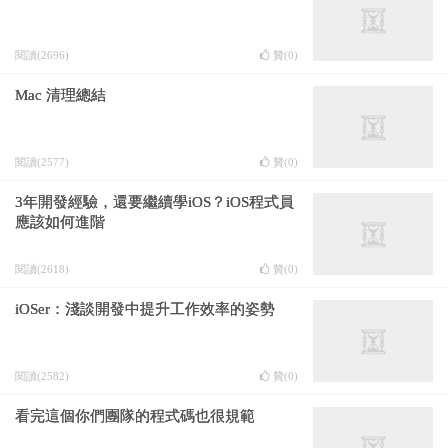
閱讀(2696)
贊(
0
)
Mac 清理總結
閱讀(2577)
贊(
0
)
3年開發經驗，還要繼續學iOS？iOS程式員
應該如何進階
閱讀(2618)
贊(
0
)
iOSer：淺談開發中提升工作效率的姿勢
閱讀(2582)
贊(
0
)
看完這個你們團隊的程式碼也很規範