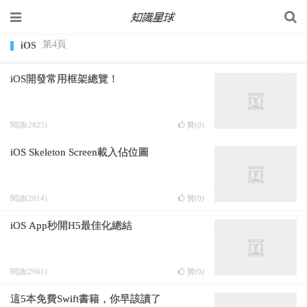
第4頁
iOS
iOS開發常用框架總覽！
閱讀(2825)
贊(
0
)
iOS Skeleton Screen載入佔位圖
閱讀(2614)
贊(
0
)
iOS App秒開H5最佳化總結
閱讀(2961)
贊(
0
)
這5本免費Swift書籍，你早該讀了