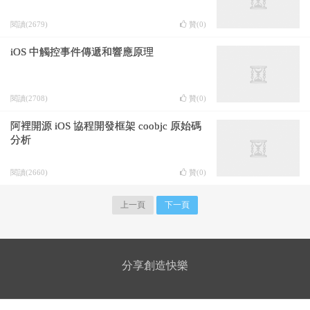
閱讀(2679)
贊(
0
)
iOS 中觸控事件傳遞和響應原理
閱讀(2708)
贊(
0
)
阿裡開源 iOS 協程開發框架 coobjc 原始碼
分析
閱讀(2660)
贊(
0
)
上一頁
下一頁
分享創造快樂