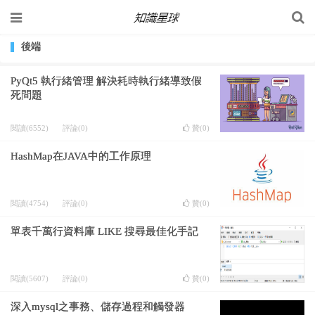
後端
PyQt5 執行緒管理 解決耗時執行緒導致假
死問題
閱讀(6552)
評論(0)
贊(
0
)
HashMap在JAVA中的工作原理
閱讀(4754)
評論(0)
贊(
0
)
單表千萬行資料庫 LIKE 搜尋最佳化手記
閱讀(5607)
評論(0)
贊(
0
)
深入mysql之事務、儲存過程和觸發器