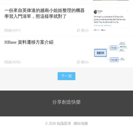
一份來自英偉達的越南小姐姐整理的機器
學習入門清單，照這樣學就對了
閱讀(6497)
贊(
3
)
HBase 資料遷移方案介紹
閱讀(5839)
贊(
0
)
下一頁
分享創造快樂
© 2026
知識星球
網站地圖