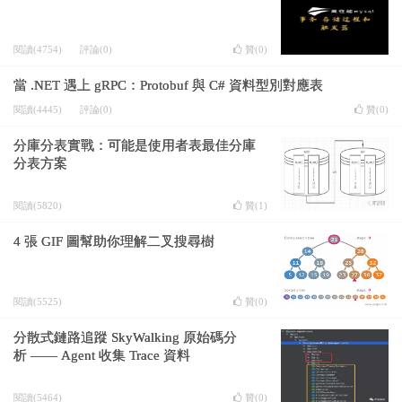
閱讀(4754)
評論(0)
贊(
0
)
當 .NET 遇上 gRPC：Protobuf 與 C# 資料型別對應表
閱讀(4445)
評論(0)
贊(
0
)
分庫分表實戰：可能是使用者表最佳分庫
分表方案
閱讀(5820)
贊(
1
)
4 張 GIF 圖幫助你理解二叉搜尋樹
閱讀(5525)
贊(
0
)
分散式鏈路追蹤 SkyWalking 原始碼分
析 —— Agent 收集 Trace 資料
閱讀(5464)
贊(
0
)