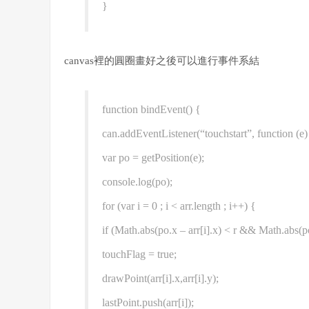
}
canvas裡的圓圈畫好之後可以進行事件系結
function bindEvent() {
can.addEventListener(“touchstart”, function (e)
var po = getPosition(e);
console.log(po);
for (var i = 0 ; i < arr.length ; i++) {
if (Math.abs(po.x – arr[i].x) < r && Ma
touchFlag = true;
drawPoint(arr[i].x,arr[i].y);
lastPoint.push(arr[i]);