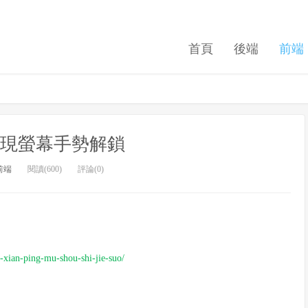
首頁
後端
前端
實現螢幕手勢解鎖
前端
閱讀(600)
評論(0)
ian-ping-mu-shou-shi-jie-suo/