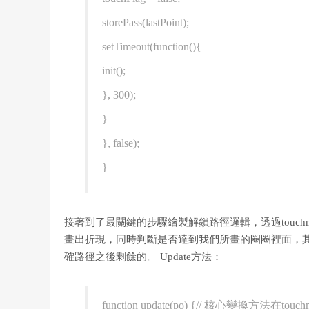
storePass(lastPoint);
setTimeout(function(){
init();
}, 300);
}
}, false);
}
接著到了最關鍵的步驟繪製解鎖路徑邏輯，透過touchmov
畫出折現，同時判斷是否達到我們所畫的圈圈裡面，其中las
確路徑之後剩餘的。 Update方法：
function update(po) {// 核心變換方法在to