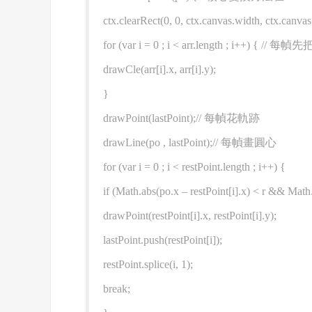
ctx.clearRect(0, 0, ctx.canvas.width, ctx.canvas
for (var i = 0 ; i < arr.length ; i++) { 
drawCle(arr[i].x, arr[i].y);
}
drawPoint(lastPoint);// 每幀花軌跡
drawLine(po , lastPoint);// 每幀畫圓心
for (var i = 0 ; i < restPoint.length ; i++) {
if (Math.abs(po.x – restPoint[i].x) < r && Math.
drawPoint(restPoint[i].x, restPoint[i].y);
lastPoint.push(restPoint[i]);
restPoint.splice(i, 1);
break;