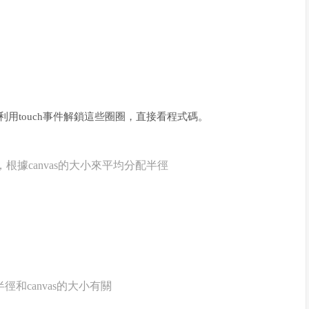
，利用touch事件解鎖這些圈圈，直接看程式碼。
解鎖點的坐標，根據canvas的大小來平均分配半徑
 公式計算 半徑和canvas的大小有關