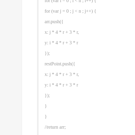
for (var i = 0 ; i < n ; i++) {
for (var j = 0 ; j < n ; j++) {
arr.push({
x: j * 4 * r + 3 * r,
y: i * 4 * r + 3 * r
});
restPoint.push({
x: j * 4 * r + 3 * r,
y: i * 4 * r + 3 * r
});
}
}
//return arr;