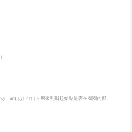
 {
th.abs(po.y – arr[i].y) < r) { // 用來判斷起始點是否在圈圈內部