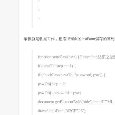
}
}
}
最後就是收尾工作，把路徑裡面的lastPoint儲存的陣列
function storePass(psw) {// touch
if (pswObj.step == 1) {
if (checkPass(pswObj.fpassword, psw)) {
pswObj.step = 2;
pswObj.spassword = psw;
document.getElementById(‘title’).inner
drawStatusPoint(‘#2CFF26’);