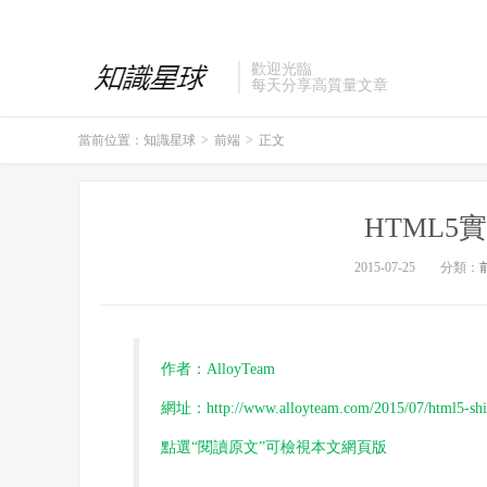
歡迎光臨
每天分享高質量文章
當前位置：
知識星球
>
前端
>
正文
HTML5
2015-07-25
分類：
作者：AlloyTeam
網址：http://www.alloyteam.com/2015/07/html5-shi-x
點選“閱讀原文”可檢視本文網頁版