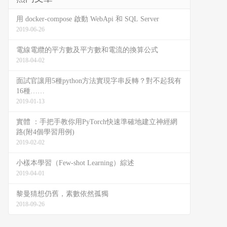
用 docker-compose 啟動 WebApi 和 SQL Server
2019-06-26
電線電纜的平方數及平方數和電流的換算公式
2018-04-02
面試官讓用5種python方法實現字串反轉？對不起我有
16種……
2019-01-13
實體 ：手把手教你用PyTorch快速準確地建立神經網
路(附4個學習用例)
2019-02-02
小樣本學習（Few-shot Learning）綜述
2019-04-01
黎曼猜想仍舊，素數依然孤獨
2018-09-26