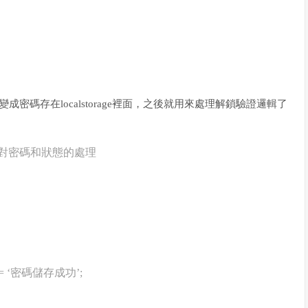
變成密碼存在localstorage裡面，之後就用來處理解鎖驗證邏輯了
end結束之後對密碼和狀態的處理
HTML = ‘密碼儲存成功’;