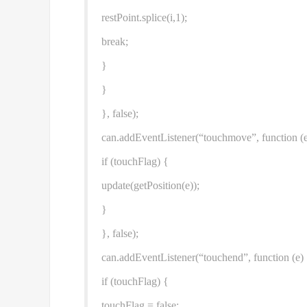
restPoint.splice(i,1);
break;
}
}
}, false);
can.addEventListener(“touchmove”, function (e
if (touchFlag) {
update(getPosition(e));
}
}, false);
can.addEventListener(“touchend”, function (e)
if (touchFlag) {
touchFlag = false;