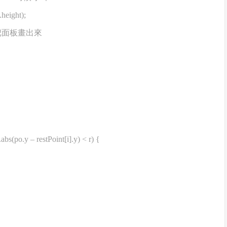
.height);
// 每幀先把面板畫出來
abs(po.y – restPoint[i].y) < r) {