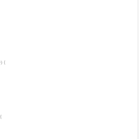
) {
 {