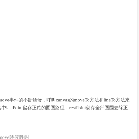
e事件的不斷觸發，呼叫canvas的moveTo方法和lineTo方法來
tPoint儲存正確的圈圈路徑，restPoint儲存全部圈圈去除正
uchmove時候呼叫