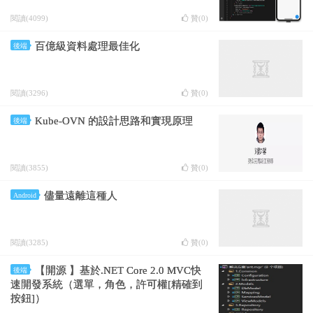
閱讀(4099)
贊(
0
)
百億級資料處理最佳化
後端
閱讀(3296)
贊(
0
)
Kube-OVN 的設計思路和實現原理
後端
閱讀(3855)
贊(
0
)
儘量遠離這種人
Android
閱讀(3285)
贊(
0
)
【開源 】基於.NET Core 2.0 MVC快
後端
速開發系統（選單，角色，許可權[精確到
按鈕]）