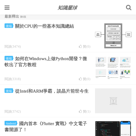
最新釋出
第6頁
關於CPU的一些基本知識總結
後端
閱讀(3474)
贊(
0
)
如何在Windows上做Python開發？微
後端
軟出了官方教程
閱讀(3318)
贊(
0
)
從Intel和ARM爭霸，談晶片前世今生
後端
閱讀(3742)
贊(
1
)
國內首本《Flutter 實戰》中文電子
Android
書開源了！