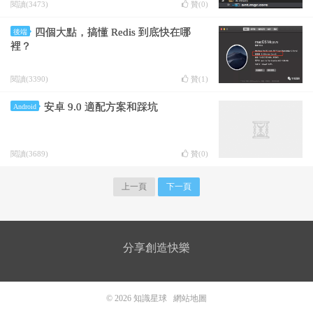
閱讀(3473)
贊(
0
)
四個大點，搞懂 Redis 到底快在哪
後端
裡？
閱讀(3390)
贊(
1
)
安卓 9.0 適配方案和踩坑
Android
閱讀(3689)
贊(
0
)
上一頁
下一頁
分享創造快樂
© 2026
知識星球
網站地圖