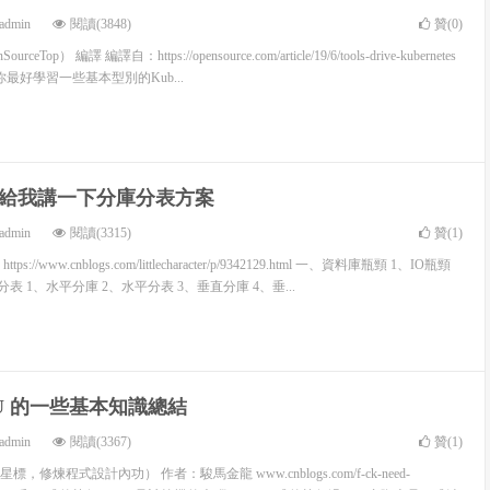
admin
閱讀(3848)
贊(
0
)
Top） 編譯 編譯自：https://opensource.com/article/19/6/tools-drive-kubernetes
s，你最好學習一些基本型別的Kub...
給我講一下分庫分表方案
admin
閱讀(3315)
贊(
1
)
/www.cnblogs.com/littlecharacter/p/9342129.html 一、資料庫瓶頸 1、IO瓶頸
分表 1、水平分庫 2、水平分表 3、垂直分庫 4、垂...
PU 的一些基本知識總結
admin
閱讀(3367)
贊(
1
)
修煉程式設計內功） 作者：駿馬金龍 www.cnblogs.com/f-ck-need-