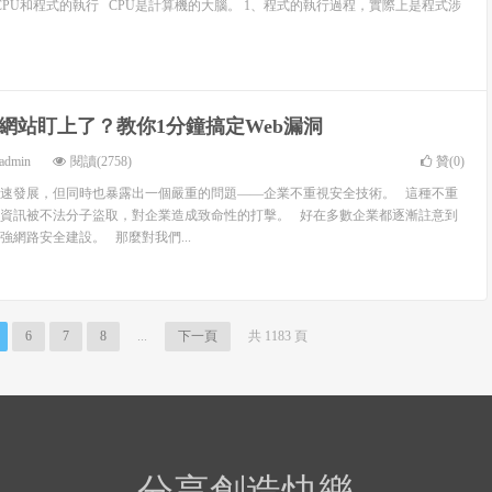
.htm 關於CPU和程式的執行 CPU是計算機的大腦。 1、程式的執行過程，實際上是程式涉
網站盯上了？教你1分鐘搞定Web漏洞
admin
閱讀(2758)
贊(
0
)
速發展，但同時也暴露出一個嚴重的問題——企業不重視安全技術。 這種不重
資訊被不法分子盜取，對企業造成致命性的打擊。 好在多數企業都逐漸註意到
網路安全建設。 那麼對我們...
6
7
8
...
下一頁
共 1183 頁