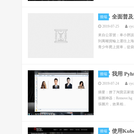
全面普及
後端
2019-07-25
cyc
來自公眾號：車小胖談
到萬噸貨輪上運往上海
青少年爬上貨車，從袋
我用 Py
後端
2019-07-24
cyc
摘要：撩了淘寶店家後，
摳圖神器：Remove.b
張圖片，效果相...
使用Kub
後端