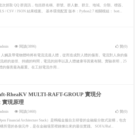
on批次抓取 QQ 群資訊，包括群名稱、群號、群人數、群主、地域、分類、標簽、
 CSV / JSON 結果檔案。 基本環境配置 版本：Python2.7 相關模組： bott...
admin
閱讀(3896)
贊(
0
)
 人觸及帶電物體時將有電流流過人體，從而造成對人體的傷害。電流對人身的傷
流經的途徑、持續的時間，電流的頻率以及人體健康等因素有關。實驗表明，25
人體的傷害最為嚴重。在工頻電流作用...
aft-RheaKV MULTI-RAFT-GROUP 實現分
aft 實現原理
admin
閱讀(3460)
贊(
0
)
ble Open Financial Architecture Stack）是螞蟻金服自主研發的金融級分散式架構，包含
所需的各個元件，是在金融場景裡錘煉出來的最佳實踐。 SOFAJRaf...