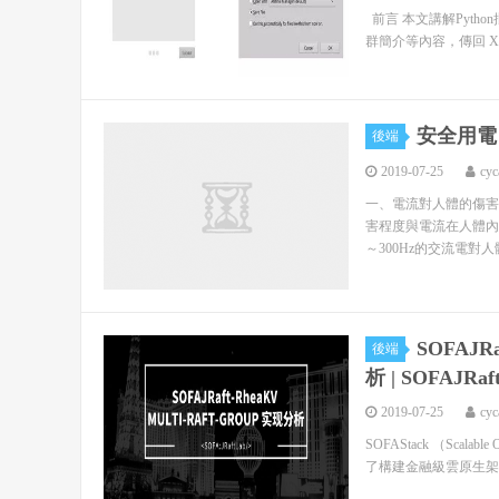
前言 本文講解Pyth
群簡介等內容，傳回 XLS /
安全用電
後端
2019-07-25
cyc
一、電流對人體的傷害
害程度與電流在人體內
～300Hz的交流電對
SOFAJR
後端
析 | SOFAJR
2019-07-25
cyc
SOFAStack （Scala
了構建金融級雲原生架構