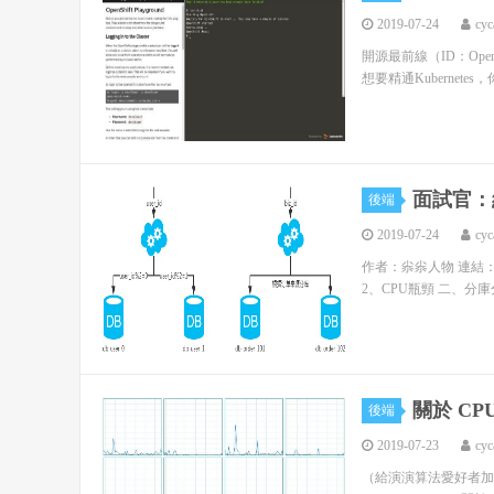
2019-07-24
cyc
開源最前線（ID：OpenSource
想要精通Kubernete
面試官：
後端
2019-07-24
cyc
作者：尜尜人物 連結：https:/
2、CPU瓶頸 二、分庫
關於 C
後端
2019-07-23
cyc
（給演演算法愛好者加星標，