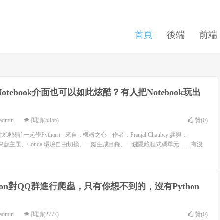
首頁
後端
前端
er Notebook介面也可以如此炫酷？有人把Notebook玩出
admin
閱讀(5356)
贊(
0
)
註一起學Python） 來自：機器之心 作者：Pranjal Chaubey 參與：
ll、張倩 深藍主題、Conda 環境自由切換、一鍵生成目錄、一鍵隱藏程式碼單元……有沒
hon對QQ群進行爬蟲，只有你想不到的，沒有Python
admin
閱讀(2777)
贊(
0
)