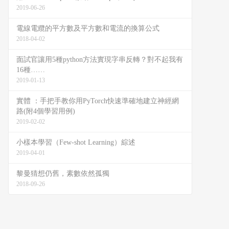
2019-06-26
電線電纜的平方數及平方數和電流的換算公式
2018-04-02
面試官讓用5種python方法實現字串反轉？對不起我有
16種……
2019-01-13
實體 ：手把手教你用PyTorch快速準確地建立神經網
路(附4個學習用例)
2019-02-02
小樣本學習（Few-shot Learning）綜述
2019-04-01
黎曼猜想仍舊，素數依然孤獨
2018-09-26