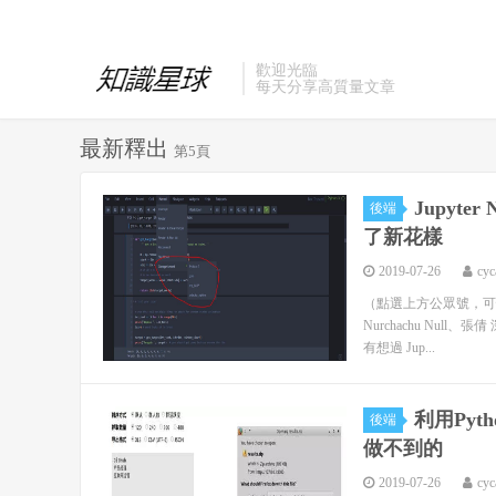
歡迎光臨
每天分享高質量文章
最新釋出
第5頁
Jupyt
後端
了新花樣
2019-07-26
cyc
（點選上方公眾號，可快速關
Nurchachu Nu
有想過 Jup...
利用Pyt
後端
做不到的
2019-07-26
cyc