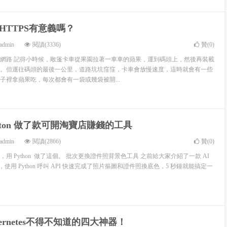
HTTPS有意義嗎？
admin
閱讀(3336)
贊(
0
)
網路 記得小時候，敞篷卡車從果園拉著一車車的蘋果，運到碼頭上，然後再裝載
。但運往碼頭的最後一公里，道路坑坑窪窪，卡車會放慢速度，這時就會有一些
子裡拿蘋果吃，每次都會有一袋或幾袋被開...
hton 做了款可開淘寶店賺錢的工具
admin
閱讀(2866)
贊(
0
)
用 Python 做了這個。 批次更換證件照背景色工具 之前給大家介紹了一款 AI
g ，使用 Python 呼叫 API 快速完成了照片摳圖和證件照換底色，5 秒鐘就能搞定一
ernetes不得不知道的四大神器！