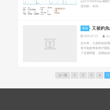
u/p/11141636
及到的、未涉...
又被釣魚
後端
2019-07-23
cyc
近年來，大資料技術飛
視可能會導致用戶隱私
了這個問題，並開始加強
上一頁
1
2
3
4
5