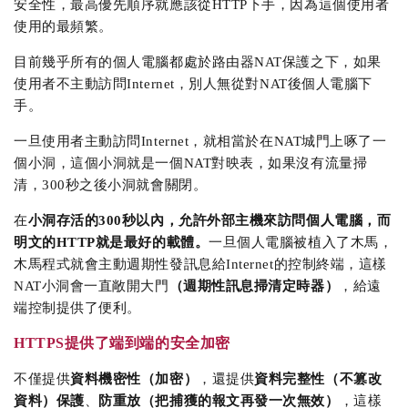
安全性，最高優先順序就應該從HTTP下手，因為這個使用者
使用的最頻繁。
目前幾乎所有的個人電腦都處於路由器NAT保護之下，如果
使用者不主動訪問Internet，別人無從對NAT後個人電腦下
手。
一旦使用者主動訪問Internet，就相當於在NAT城門上啄了一
個小洞，這個小洞就是一個NAT對映表，如果沒有流量掃
清，300秒之後小洞就會關閉。
在
小洞存活的300秒以內，允許外部主機來訪問個人電腦，而
明文的HTTP就是最好的載體。
一旦個人電腦被植入了木馬，
木馬程式就會主動週期性發訊息給Internet的控制終端，這樣
NAT小洞會一直敞開大門
（週期性訊息掃清定時器）
，給遠
端控制提供了便利。
HTTPS提供了端到端的安全加密
不僅提供
資料機密性（加密）
，還提供
資料完整性（不篡改
資料）保護
、
防重放（把捕獲的報文再發一次無效）
，這樣