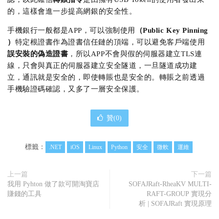
的，這樣會進一步提高網銀的安全性。
手機銀行一般都是APP，可以強制使用
（Public Key Pinning
）
特定根證書作為證書信任鏈的頂端，可以避免客戶端使用
誤安裝的偽造證書
，所以APP不會與假的伺服器建立TLS連
線，只會與真正的伺服器建立安全隧道，一旦隧道成功建
立，通訊就是安全的，即使轉賬也是安全的。轉賬之前透過
手機驗證碼確認，又多了一層安全保護。
贊(
0
)
標籤：
.NET
iOS
Linux
Python
安全
微軟
運維
上一篇
下一篇
我用 Pyhton 做了款可開淘寶店
SOFAJRaft-RheaKV MULTI-
賺錢的工具
RAFT-GROUP 實現分
析 | SOFAJRaft 實現原理