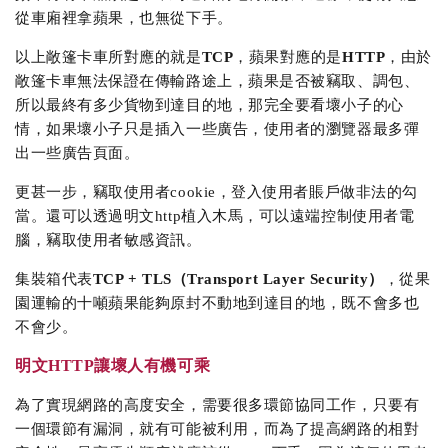
從車廂裡拿蘋果，也無從下手。
以上敞篷卡車所對應的就是
TCP
，蘋果對應的是
HTTP
，由於
敞篷卡車無法保證在傳輸路途上，蘋果是否被竊取、調包、
所以最終有多少貨物到達目的地，那完全要看壞小子的心
情，如果壞小子只是插入一些廣告，使用者的瀏覽器最多彈
出一些廣告頁面。
更甚一步，竊取使用者cookie，登入使用者賬戶做非法的勾
當。還可以透過明文http植入木馬，可以遠端控制使用者電
腦，竊取使用者敏感資訊。
集裝箱代表
TCP + TLS（Transport Layer Security）
，從果
園運輸的十噸蘋果能夠原封不動地到達目的地，既不會多也
不會少。
明文HTTP讓壞人有機可乘
為了實現網路的高度安全，需要很多環節協同工作，只要有
一個環節有漏洞，就有可能被利用，而為了提高網路的相對