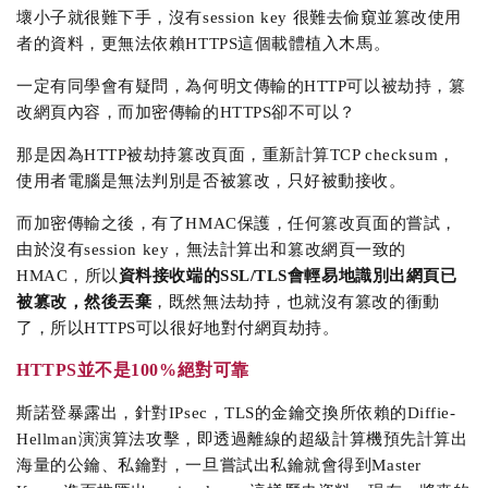
壞小子就很難下手，沒有session key 很難去偷窺並篡改使用
者的資料，更無法依賴HTTPS這個載體植入木馬。
一定有同學會有疑問，為何明文傳輸的HTTP可以被劫持，篡
改網頁內容，而加密傳輸的HTTPS卻不可以？
那是因為HTTP被劫持篡改頁面，重新計算TCP checksum，
使用者電腦是無法判別是否被篡改，只好被動接收。
而加密傳輸之後，有了HMAC保護，任何篡改頁面的嘗試，
由於沒有session key，無法計算出和篡改網頁一致的
HMAC，所以
資料接收端的SSL/TLS會輕易地識別出網頁已
被篡改，然後丟棄
，既然無法劫持，也就沒有篡改的衝動
了，所以HTTPS可以很好地對付網頁劫持。
HTTPS並不是100%絕對可靠
斯諾登暴露出，針對IPsec，TLS的金鑰交換所依賴的Diffie-
Hellman演演算法攻擊，即透過離線的超級計算機預先計算出
海量的公鑰、私鑰對，一旦嘗試出私鑰就會得到Master