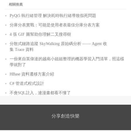
相關推薦
PyQt5 執行緒管理 解決耗時執行緒導致假死問題
分庫分表實戰：可能是使用者表最佳分庫分表方案
4 張 GIF 圖幫助你理解二叉搜尋樹
分散式鏈路追蹤 SkyWalking 原始碼分析 —— Agent 收
集 Trace 資料
一份來自英偉達的越南小姐姐整理的機器學習入門清單，照這樣
學就對了
HBase 資料遷移方案介紹
C# 管道式程式設計
不會SQL註入，連漫畫都看不懂了
分享創造快樂