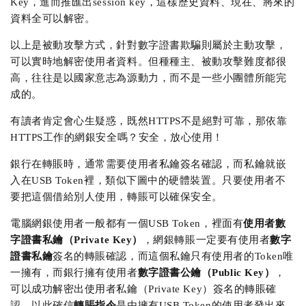
Key，進而推匯出session key，這樣歷史資料、現在、將來的
資料全可以解密。
以上是被動攻擊方式，針對數字證書欺騙則屬於主動攻擊，
可以實時地解密使用者資料。但種種主、被動攻擊難度都很
高，往往是以國家意志為源動力，而不是一些小團體所能完
成的。
有讀者肯定會心生疑惑，既然HTTPS不是絕對可靠，那依靠
HTTPS工作的網銀安全嗎？安全，放心使用！
銀行在轉賬時，通常需要使用者私鑰簽名確認，而私鑰就嵌
入在USB Token裡，類似下圖中的硬體裝置。只要使用者不
要把這個借給別人使用，轉賬可以確保安全。
電腦網銀使用者一般都有一個USB Token，裡面有
使用者數
字證書私鑰（Private Key）
，網銀轉賬一定要有使用者
數字
證書私鑰
簽名的轉賬確認，而這個私鑰只有使用者的Token唯
一擁有，而銀行擁有使用者
數字證書公鑰（Public Key）
，
可以成功解密出使用者私鑰（Private Key）簽名的轉賬確
認，以此確信
轉賬指令
是由擁有USB Token的使用者發出來