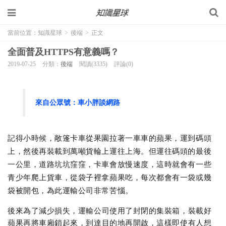
當前位置：
知識星球
>
後端
>
正文
全面普及HTTPS有意義嗎？
2019-07-25
分類：
後端
閱讀(3335)
評論(0)
來自公眾號：
車小胖談網路
記得小時候，敞篷卡車從果園拉著一車車的蘋果，運到碼頭
上，然後再裝載到萬噸貨輪上運往上海。但運往碼頭的最後
一公里，道路坑坑窪窪，卡車會放慢速度，這時就會有一些
青少年爬上貨車，從袋子裡拿蘋果吃，每次都會有一袋或幾
袋被開包，為此運輸公司非常苦惱。
後來為了減少損失，運輸公司使用了封閉的集裝箱，裝載好
蘋果再將車廂鎖起來，到達目的地再開啟，這樣即使有人想