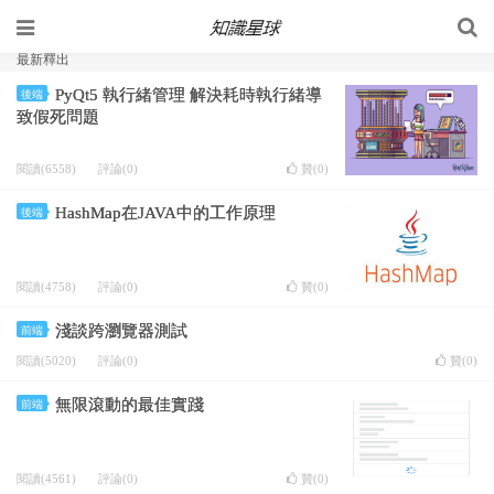
最新釋出
PyQt5 執行緒管理 解決耗時執行緒導
後端
致假死問題
閱讀(6558)
評論(0)
贊(
0
)
HashMap在JAVA中的工作原理
後端
閱讀(4758)
評論(0)
贊(
0
)
淺談跨瀏覽器測試
前端
閱讀(5020)
評論(0)
贊(
0
)
無限滾動的最佳實踐
前端
閱讀(4561)
評論(0)
贊(
0
)