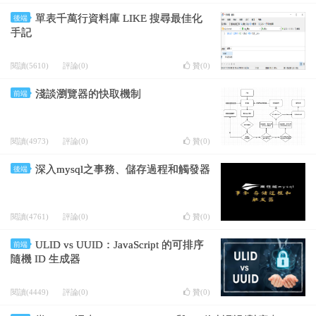
單表千萬行資料庫 LIKE 搜尋最佳化
後端
手記
閱讀(5610)
評論(0)
贊(
0
)
淺談瀏覽器的快取機制
前端
閱讀(4973)
評論(0)
贊(
0
)
深入mysql之事務、儲存過程和觸發器
後端
閱讀(4761)
評論(0)
贊(
0
)
ULID vs UUID：JavaScript 的可排序
前端
隨機 ID 生成器
閱讀(4449)
評論(0)
贊(
0
)