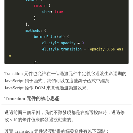
return
{
                show
:
true
}
}
,
        methods
:
{
beforeEnter
(
el
)
{
                el
.
style
.
opacity 
=
0
                el
.
style
.
transition 
=
'opacity 0.5s eas
e'
}
,
enter
(
el
)
{
Transition 元件也允許在一個過渡元件中定義它過渡生命週期的
this
.
$el
.
offsetHeight

JavaScript 鉤子函式，我們可以在這些鉤子函式中編寫
                el
.
style
.
opacity 
=
1
}
,
JavaScript 操作 DOM 來實現過渡動畫效果。
beforeLeave
(
el
)
{
Transition 元件的核心思想
                el
.
style
.
opacity 
=
1
}
,
leave
(
el
)
{
透過前面三個示例，我們不難發現都是在點選按鈕時，透過修
                el
.
style
.
transition 
=
'opacity 0.5s eas
改 v-if 的條件值來觸發過渡動畫的。
e'
                el
.
style
.
opacity 
=
0
其實 Transition 元件過渡動畫的觸發條件有以下四點：