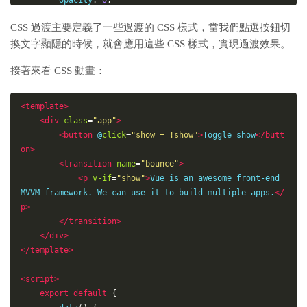
opacity
:
0
;
}
CSS 過渡主要定義了一些過渡的 CSS 樣式，當我們點選按鈕切
</
style
>
換文字顯隱的時候，就會應用這些 CSS 樣式，實現過渡效果。
接著來看 CSS 動畫：
<
template
>
<
div
class
=
"
app
"
>
<
button
@
click
=
"
show = !show
"
>
Toggle show
</
butt
on
>
<
transition
name
=
"
bounce
"
>
<
p
v-if
=
"
show
"
>
Vue is an awesome front-end 
MVVM framework. We can use it to build multiple apps.
</
p
>
</
transition
>
</
div
>
</
template
>
<
script
>
export
default
{