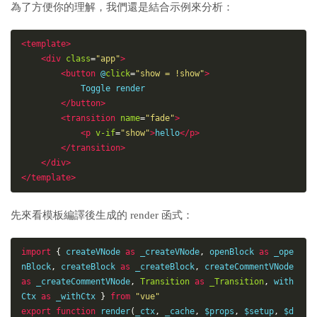
為了方便你的理解，我們還是結合示例來分析：
<
template
>
<
div
class
=
"
app
"
>
<
button
@
click
=
"
show = !show
"
>
            Toggle render

</
button
>
<
transition
name
=
"
fade
"
>
<
p
v-if
=
"
show
"
>
hello
</
p
>
</
transition
>
</
div
>
</
template
>
先來看模板編譯後生成的 render 函式：
import
{
 createVNode 
as
 _createVNode
,
 openBlock 
as
 _ope
nBlock
,
 createBlock 
as
 _createBlock
,
 createCommentVNode 
as
 _createCommentVNode
,
Transition
as
_Transition
,
 with
Ctx 
as
 _withCtx 
}
from
"vue"
export
function
render
(
_ctx
,
 _cache
,
 $props
,
 $setup
,
 $d