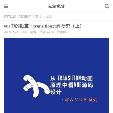
當前位置：
知識星球
>
前端
>
正文
vue中的動畫：transition元件研究（上）
2022-02-23
分類：
前端
閱讀(4423)
評論(0)