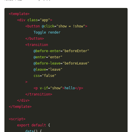
transform
:
scale
(
1.5
)
;
}
<
template
>
100
%
{
<
div
class
=
"
app
"
>
transform
:
scale
(
1
)
;
<
button
@
click
=
"
show = !show
"
>
}
            Toggle render

}
</
button
>
</
style
>
<
transition
@
before-enter
=
"
beforeEnter
"
@
enter
=
"
enter
"
@
before-leave
=
"
beforeLeave
"
@
leave
=
"
leave
"
css
=
"
false
"
>
<
p
v-if
=
"
show
"
>
hello
</
p
>
</
transition
>
</
div
>
</
template
>
<
script
>
export
default
{
data
(
)
{