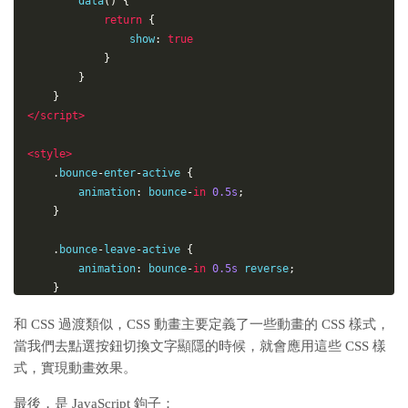
data
(
)
{
return
{
                show
:
true
}
}
}
</
script
>
<
style
>
.
bounce
-
enter
-
active
{
animation
:
 bounce
-
in
0.5s
;
}
.
bounce
-
leave
-
active
{
animation
:
 bounce
-
in
0.5s
 reverse
;
}
和 CSS 過渡類似，CSS 動畫主要定義了一些動畫的 CSS 樣式，
@keyframes
 bounce
-
in
{
當我們去點選按鈕切換文字顯隱的時候，就會應用這些 CSS 樣
0
%
{
transform
:
scale
(
0
)
;
式，實現動畫效果。
}
最後，是 JavaScript 鉤子：
50
%
{