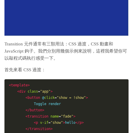
Transition 元件通常有三類用法：CSS 過渡，CSS 動畫和
JavaScript 鉤子。我們分別用幾個示例來說明，這裡我希望你可
以敲程式碼執行感受一下。
首先來看 CSS 過渡：
<
template
>
<
div
class
=
"
app
"
>
<
button
@
click
=
"
show = !show
"
>
            Toggle render

</
button
>
<
transition
name
=
"
fade
"
>
<
p
v-if
=
"
show
"
>
hello
</
p
>
</
transition
>