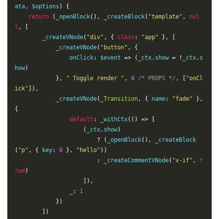
ata
,
 $options
)
{
return
(
_openBlock
(
)
,
_createBlock
(
"template"
,
nul
l
,
[
_createVNode
(
"div"
,
{
class
:
"app"
}
,
[
_createVNode
(
"button"
,
{
onClick
:
$event
=>
(
_ctx
.
show 
=
!
_ctx
.
s
how
)
}
,
" Toggle render "
,
8
/* PROPS */
,
[
"onCl
ick"
]
)
,
_createVNode
(
_Transition
,
{
 name
:
"fade"
}
,
{
default
:
_withCtx
(
(
)
=>
[
(
_ctx
.
show
)
?
(
_openBlock
(
)
,
_createBlock
(
"p"
,
{
 key
:
0
}
,
"hello"
)
)
:
_createCommentVNode
(
"v-if"
,
t
rue
)
]
)
,
                _
:
1
}
)
]
)