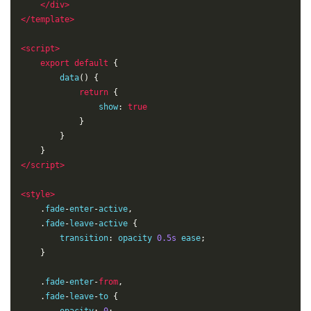
</
div
>
</
template
>
<
script
>
export
default
{
data
(
)
{
return
{
                show
:
true
}
}
}
</
script
>
<
style
>
.
fade
-
enter
-
active
,
.
fade
-
leave
-
active
{
transition
:
 opacity 
0.5s
 ease
;
}
.
fade
-
enter
-
from
,
.
fade
-
leave
-
to
{