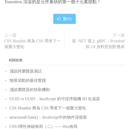
Transition 渲染的是元件巢狀的第一個子元素節點！
贊(
0
)
上一篇
下一篇
CSS Houdini 將為 CSS 帶來下一
當 .NET 遇上 gRPC：Protobuf
個重大變化
與 C# 資料型別對應表
相關推薦
淺談跨瀏覽器測試
無限滾動的最佳實踐
淺談瀏覽器的快取機制
ULID vs UUID：JavaScript 的可排序隨機 ID 生成器
CSS Houdini 將為 CSS 帶來下一個重大變化
structuredClone()：JavaScript中的物件深複製
CSS3彈性伸縮佈局（二）——flex佈局