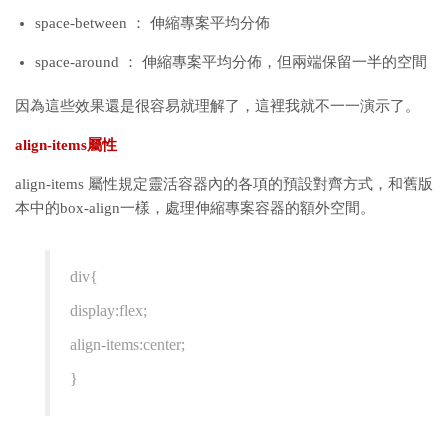
space-between ： 伸縮專案平均分佈
space-around ： 伸縮專案平均分佈，但兩端保留一半的空間
因為這些效果還是很容易就理解了，這裡我就不一一演示了。
align-items屬性
align-items 屬性規定靈活容器內的各項的預設對齊方式，和舊版
本中的box-align一樣，處理伸縮專案容器的額外空間。
div{
display:flex;
align-items:center;
}