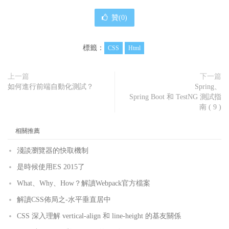
贊(
0
)
標籤：
CSS
Html
上一篇
下一篇
如何進行前端自動化測試？
Spring、
Spring Boot 和 TestNG 測試指
南 ( 9 )
相關推薦
淺談瀏覽器的快取機制
是時候使用ES 2015了
What、Why、How？解讀Webpack官方檔案
解讀CSS佈局之-水平垂直居中
CSS 深入理解 vertical-align 和 line-height 的基友關係