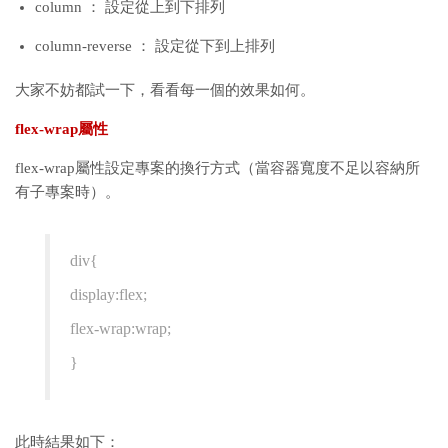
column ： 設定從上到下排列
column-reverse ： 設定從下到上排列
大家不妨都試一下，看看每一個的效果如何。
flex-wrap屬性
flex-wrap屬性設定專案的換行方式（當容器寬度不足以容納所
有子專案時）。
div{
display:flex;
flex-wrap:wrap;
}
此時結果如下：