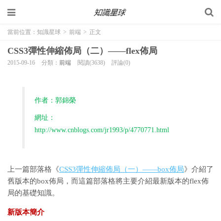
當前位置：
知識星球
>
前端
>
正文
CSS3彈性伸縮佈局（二）——flex佈局
2015-09-16
分類：
前端
閱讀(3638)
評論(0)
作者：
郭錦榮
網址：
http://www.cnblogs.com/jr1993/p/4770771.html
上一篇部落格《
CSS3彈性伸縮佈局（一）——box佈局
》介紹了
舊版本的box佈局，而這篇部落格將主要介紹最新版本的flex佈
局的基礎知識。
新版本簡介