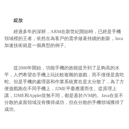
綻放
經過多年的深耕，ARM在新世紀開始時，已經是手機
領域裡的王者，依然在為客戶的需求做著持續的創新，Java
加速技術就是一個典型的例子。
從2000年開始，功能手機的效能提升到了足夠高的水
平，人們希望在手機上玩比較複雜的遊戲，而不僅僅是貪吃
蛇。但是手機的處理器和作業系統實在是太分散了，為了方
便遊戲跑在不同手機上，J2ME平臺應運而生。從原理上
講，J2ME和Applet並無不同，都是基於JVM的。Java在並不
分散的桌面領域沒有獲得成功，但在分散的手機領域獲得了
成功。