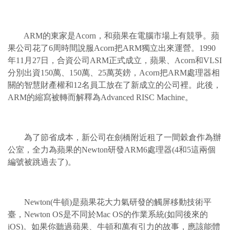
ARM的東家是Acorn，和蘋果在電腦市場上有競爭。蘋
果公司花了6周時間說服Acorn把ARM獨立出來運營。1990
年11月27日，合資公司ARM正式成立，蘋果、Acorn和VLSI
分別出資150萬、150萬、25萬英鎊，Acorn把ARM處理器相
關的智慧財產權和12名員工放在了新成立的公司裡。此後，
ARM的縮寫被轉而解釋為Advanced RISC Machine。
為了節省成本，新公司在劍橋附近租了一間穀倉作為辦
公室，全力為蘋果的Newton研發ARM6處理器(4和5這兩個
編號被跳過去了)。
Newton(牛頓)是蘋果花大力氣研發的觸屏移動技術平
臺，Newton OS是不同於Mac OS的作業系統(如同後來的
iOS)。如果你聽過蘋果、牛頓和萬有引力的故事，應該能體