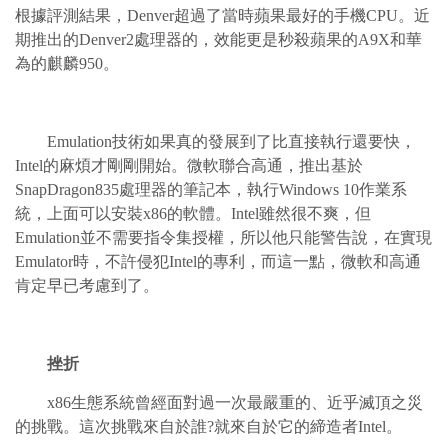
根據評測結果，Denver超過了當時蘋果最好的手機CPU。近
期推出的Denver2處理器的，效能更是秒殺蘋果的A9X和華
為的麒麟950。
Emulation技術如果真的發展到了比直接執行還要快，
Intel的麻煩才剛剛開始。微軟聯合高通，推出基於
SnapDragon835處理器的筆記本，執行Windows 10作業系
統，上面可以安裝x86的軟體。Intel雖然很不爽，但
Emulation並不需要指令集授權，所以他只能警告說，在實現
Emulator時，不許侵犯Intel的專利，而這一點，微軟和高通
肯定早已考慮到了。
挫折
x86生態系統曾經面對過一次最嚴重的、近乎滅頂之災
的挑戰。這次挑戰來自於誰?就來自於它的締造者Intel。