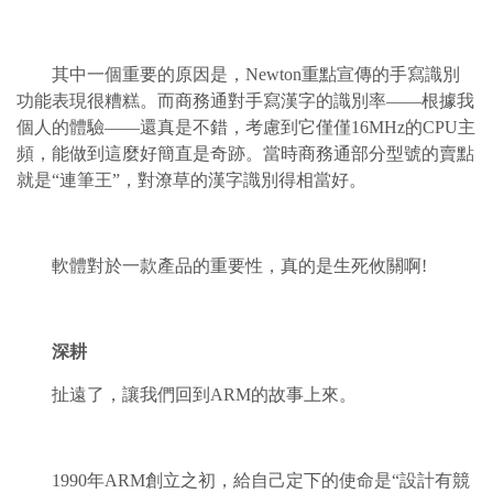
其中一個重要的原因是，Newton重點宣傳的手寫識別
功能表現很糟糕。而商務通對手寫漢字的識別率——根據我
個人的體驗——還真是不錯，考慮到它僅僅16MHz的CPU主
頻，能做到這麼好簡直是奇跡。當時商務通部分型號的賣點
就是“連筆王”，對潦草的漢字識別得相當好。
軟體對於一款產品的重要性，真的是生死攸關啊!
深耕
扯遠了，讓我們回到ARM的故事上來。
1990年ARM創立之初，給自己定下的使命是“設計有競