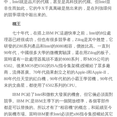
中，Intel就是晶片的代稱，甚至是高科技的代稱。但Intel並
非生而如此，它的牛X千真萬確是熬出來的，是在列強環伺
的競爭環境中殺出來的。
稱王
七十年代，在搭上IBM PC這趟快車之前，Intel的8位處
理器已經很成功，但也有很多競爭者，Zilog是其中翹楚，它
研發的Z80系列產品和Intel的8080相容，價效比高。一直到
90年代，中國很多大學的微機實驗課，還在用Zilog的板子。
當時還有一款處理器風頭不遜於8080系列，即MOS公司的
6502。後來MOS把6502的ISA(指令集架構)授權給了眾多廠
商，流傳甚廣。70年代蘋果創立之初的Apple-I和Apple-II，
80年代任天堂的紅白機，90年代初的小霸王學習機，90年代
末的文曲星，都使用了6502系列的CPU。
IBM PC給了Intel和微軟大發展的機會。但它倆必須面對
競爭。IBM PC是IBM主導下的一個開放標準，各個零部件
都是可以替換的。所以才有了“相容機”的概念，和延續至今
的裝機市場。當時IBM要求Intel必須把x86指令集授權給其它