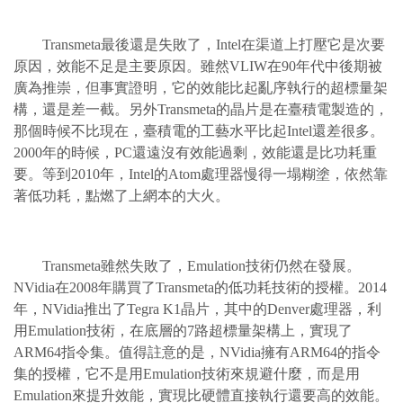
Transmeta最後還是失敗了，Intel在渠道上打壓它是次要
原因，效能不足是主要原因。雖然VLIW在90年代中後期被
廣為推崇，但事實證明，它的效能比起亂序執行的超標量架
構，還是差一截。另外Transmeta的晶片是在臺積電製造的，
那個時候不比現在，臺積電的工藝水平比起Intel還差很多。
2000年的時候，PC還遠沒有效能過剩，效能還是比功耗重
要。等到2010年，Intel的Atom處理器慢得一塌糊塗，依然靠
著低功耗，點燃了上網本的大火。
Transmeta雖然失敗了，Emulation技術仍然在發展。
NVidia在2008年購買了Transmeta的低功耗技術的授權。2014
年，NVidia推出了Tegra K1晶片，其中的Denver處理器，利
用Emulation技術，在底層的7路超標量架構上，實現了
ARM64指令集。值得註意的是，NVidia擁有ARM64的指令
集的授權，它不是用Emulation技術來規避什麼，而是用
Emulation來提升效能，實現比硬體直接執行還要高的效能。