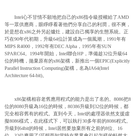
Intel心不甘情不願地把自己的x86指令級授權給了AMD
等一眾供應商，眼睜睜看著他們分享自己的利潤，很不爽，
於是想在x86之外另起爐灶，建設自己獨享的生態系統。正
巧在90年代初期，升級64位計算成為一個風潮，1991年有
MIPS R4000，1992年有DEC Alpha，1995年有SUN
SPARC64。1994年開始，Intel聯合HP，準備趁32位升級64
位的時機，拋棄原有的x86架構，新推出一個EPIC(Explicitly
Parallel Instruction Computing)架構，名為IA64(Intel
Architecture 64-bit)。
x86架構相容老舊應用程式的能力是出了名的。8086把8
位的8080升級為16位的時候，80386升級到32位的時候，都
完全相容舊有的程式。直到今天，Intel的處理器依然支援虛
擬8086樣式，在此樣式下，可以執行30多年前的8086程式。
升級到64bit的時候，Intel居然要放棄所有之前的8位、16
位、32位應用了!可想而知當時在業界會引起怎樣的軒然大