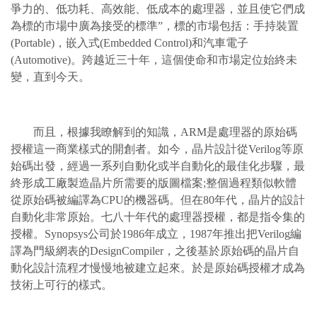
爭力的、低功耗、高效能、低成本的處理器，並且使它們成
為標的市場中廣為接受的標準”，標的市場包括：手持裝置
(Portable)，嵌入式(Embedded Control)和汽車電子
(Automotive)。跨越近三十年，這個使命和市場定位始終未
變，直到今天。
而且，根據我瞭解到的知識，ARM是處理器的原始碼
授權這一商業樣式的開創者。如今，晶片設計從Verilog等原
始碼出發，經過一系列自動化或半自動化的最佳化步驟，最
終形成工廠製造晶片所需要的版圖檔案;整個過程類似軟體
從原始碼被編譯為CPU的機器碼。但在80年代，晶片的設計
自動化非常原始。七八十年代的處理器授權，都是指令集的
授權。Synopsys公司於1986年成立，1987年推出把Verilog編
譯為門級網表的DesignCompiler，之後基於原始碼的晶片自
動化設計流程才慢慢地被建立起來。於是原始碼授權才成為
技術上可行的樣式。