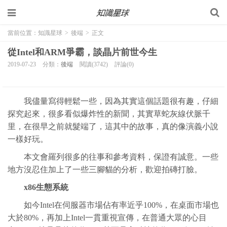
當前位置：
知識星球
>
後端
>
正文
從Intel和ARM爭霸，談晶片前世今生
2019-07-23
分類：
後端
閱讀(3742)
評論(0)
我儘量寫得輕鬆一些，因為其實這個話題很有趣，仔細
探究起來，很多看似爆炸性的新聞，其實草蛇灰線伏脈千
里，在很早之前就髮端了，這其中的故事，真的像演義小說
一樣好玩。
本文會羅列很多的往事和參考資料，保證有誠意。一些
地方沒忍住加上了一些三腳貓的分析，歡迎拍磚打臉。
x86生態系統
如今Intel在伺服器市場佔有率近乎100%，在桌面市場也
大於80%，再加上Intel一貫重視宣傳，在普通大眾的心目