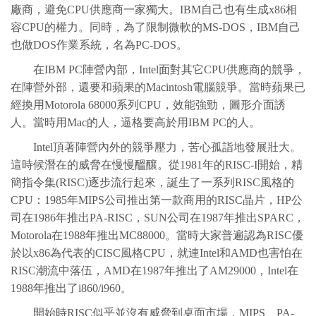
廠商，避免CPU供應商一家獨大。IBM自己也有生成x86相
容CPU的權力。同時，為了限制微軟的MS-DOS，IBM自己
也做DOS作業系統，名為PC-DOS。
在IBM PC陣營內部，Intel面對其它CPU供應商的競爭，
在陣營外部，還要和蘋果的Macintosh電腦競爭。當時蘋果已
經換用Motorola 68000系列CPU，效能強勁，圖形介面誘
人。當時用Mac的人，逼格要高於用IBM PC的人。
Intel頂著陣營內外的競爭壓力，苦心孤詣地發展壯大。
這時候潛在的威脅在慢慢醞釀。從1981年的RISC-I開始，精
簡指令集(RISC)逐步流行起來，誕生了一系列RISC風格的
CPU：1985年MIPS公司推出第一款商用的RISC晶片，HP公
司在1986年推出PA-RISC，SUN公司在1987年推出SPARC，
Motorola在1988年推出MC88000。當時大家普遍認為RISC優
於以x86為代表的CISC風格CPU，就連Intel和AMD也害怕在
RISC潮流中落伍，AMD在1987年推出了AM29000，Intel在
1988年推出了i860/i960。
開始時RISC似乎並沒有威脅到桌面市場，MIPS、PA-