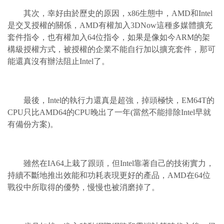
其次，幸好由於歷史的原因，x86生態中，AMD和Intel
是交叉授權的關係，AMD有權加入3DNow這種多媒體擴充
套件指令，也有權加入64位指令，如果是像如今ARM的架
構級授權方式，被授權的企業不能自行加以擴充套件，那可
能還真沒有辦法阻止Intel了。
最後，Intel的執行力還真是超強，掉頭極快，EM64T的
CPU只比AMD64的CPU晚出了一年(當然不能排除Intel早就
有備份方案)。
雖然在IA64上栽了跟頭，但Intel靠著自己的技術實力，
持續不斷地推出效能和功耗表現更好的產品，AMD在64位
戰役中所取得的優勢，慢慢也被消磨掉了。