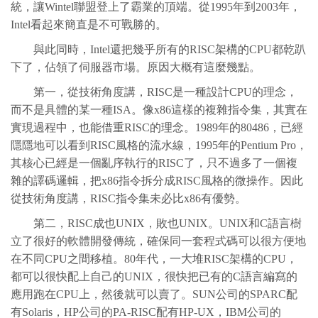
統，讓Wintel聯盟登上了霸業的頂端。從1995年到2003年，
Intel看起來簡直是不可戰勝的。
與此同時，Intel還把幾乎所有的RISC架構的CPU都乾趴
下了，佔領了伺服器市場。原因大概有這麼幾點。
第一，從技術角度講，RISC是一種設計CPU的理念，
而不是具體的某一種ISA。像x86這樣的複雜指令集，其實在
實現過程中，也能借重RISC的理念。1989年的80486，已經
隱隱地可以看到RISC風格的流水線，1995年的Pentium Pro，
其核心已經是一個亂序執行的RISC了，只不過多了一個複
雜的譯碼邏輯，把x86指令拆分成RISC風格的微操作。因此
從技術角度講，RISC指令集未必比x86有優勢。
第二，RISC成也UNIX，敗也UNIX。UNIX和C語言樹
立了很好的軟體開發傳統，確保同一套程式碼可以很方便地
在不同CPU之間移植。80年代，一大堆RISC架構的CPU，
都可以很快配上自己的UNIX，很快把已有的C語言編寫的
應用跑在CPU上，然後就可以賣了。SUN公司的SPARC配
有Solaris，HP公司的PA-RISC配有HP-UX，IBM公司的