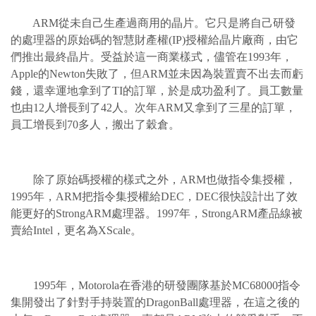
ARM從未自己生產過商用的晶片。它只是將自己研發
的處理器的原始碼的智慧財產權(IP)授權給晶片廠商，由它
們推出最終晶片。受益於這一商業樣式，儘管在1993年，
Apple的Newton失敗了，但ARM並未因為裝置賣不出去而虧
錢，還幸運地拿到了TI的訂單，於是成功盈利了。員工數量
也由12人增長到了42人。次年ARM又拿到了三星的訂單，
員工增長到70多人，搬出了穀倉。
除了原始碼授權的樣式之外，ARM也做指令集授權，
1995年，ARM把指令集授權給DEC，DEC很快設計出了效
能更好的StrongARM處理器。1997年，StrongARM產品線被
賣給Intel，更名為XScale。
1995年，Motorola在香港的研發團隊基於MC68000指令
集開發出了針對手持裝置的DragonBall處理器，在這之後的