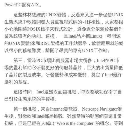
PowerPC配有AIX。
這些林林總總的UNIX變體，反過來又進一步促使UNIX
生態系統中軟體開發人員重視程式碼的可移植性，大家都很
小心地圍繞POSIX標準來程式設計，避免過分依賴於某個作
業系統獨有的功能。這樣，一旦Intel晶片攜Linux(一種開源
的UNIX變體)來和RISC架構的工作站競爭，軟體應用就紛紛
以很小的移植難度，離開了昂貴的專有UNIX工作站。
第三，當時PC市場比伺服器市場大得多，Intel在PC市
場的盈利幫助它研發更好的伺服器晶片，巨大的出貨量降低
了晶片的製造成本。研發優勢和成本優勢，奠定了Intel最終
勝利的基礎。
這段時間，Intel還幾次面臨挑戰，每次都成功保衛了自
己對於生態系統的掌控權。
第一個挑戰，來自Internet瀏覽器。Netscape Navigator誕
生後，對微軟和Intel都是挑戰。雖然當時的動態網頁還非常
初級，但是已經有人喊出“Web is the computer”的概念。等到