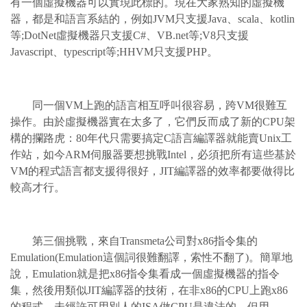
有一個虛擬機器可以實現此標的。現在大家熟知的虛擬機
器，都是和語言系結的，例如JVM只支援Java、scala、kotlin
等;DotNet虛擬機器只支援C#、VB.net等;V8只支援
Javascript、typescript等;HHVM只支援PHP。
同一個VM上跑的語言相互呼叫很容易，跨VM很難互
操作。由於虛擬機器實在太多了，它們反而成了新的CPU架
構的攔路虎：80年代只需要搞定C語言編譯器就能賣Unix工
作站，如今ARM伺服器要想挑戰Intel，必須把所有這些基於
VM的程式語言都支援得很好，JIT編譯器的效率都要做得比
較高才行。
第三個挑戰，來自Transmeta公司對x86指令集的
Emulation(Emulation這個詞很難翻譯，索性不翻了)。簡單地
說，Emulation就是把x86指令集看成一個虛擬機器的指令
集，然後用類似JIT編譯器的技術，在非x86的CPU上跑x86
的程式。未經許可用別人的ISA做CPU是違法的，但用