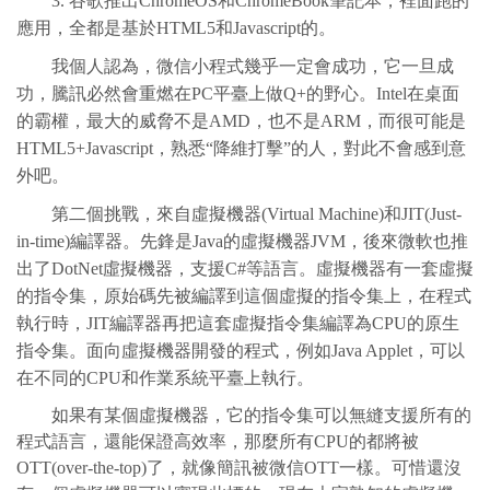
3. 谷歌推出ChromeOS和ChromeBook筆記本，裡面跑的
應用，全都是基於HTML5和Javascript的。
我個人認為，微信小程式幾乎一定會成功，它一旦成
功，騰訊必然會重燃在PC平臺上做Q+的野心。Intel在桌面
的霸權，最大的威脅不是AMD，也不是ARM，而很可能是
HTML5+Javascript，熟悉“降維打擊”的人，對此不會感到意
外吧。
第二個挑戰，來自虛擬機器(Virtual Machine)和JIT(Just-
in-time)編譯器。先鋒是Java的虛擬機器JVM，後來微軟也推
出了DotNet虛擬機器，支援C#等語言。虛擬機器有一套虛擬
的指令集，原始碼先被編譯到這個虛擬的指令集上，在程式
執行時，JIT編譯器再把這套虛擬指令集編譯為CPU的原生
指令集。面向虛擬機器開發的程式，例如Java Applet，可以
在不同的CPU和作業系統平臺上執行。
如果有某個虛擬機器，它的指令集可以無縫支援所有的
程式語言，還能保證高效率，那麼所有CPU的都將被
OTT(over-the-top)了，就像簡訊被微信OTT一樣。可惜還沒