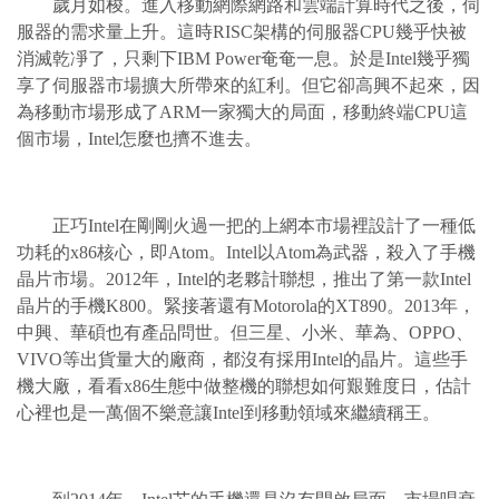
歲月如梭。進入移動網際網路和雲端計算時代之後，伺
服器的需求量上升。這時RISC架構的伺服器CPU幾乎快被
消滅乾凈了，只剩下IBM Power奄奄一息。於是Intel幾乎獨
享了伺服器市場擴大所帶來的紅利。但它卻高興不起來，因
為移動市場形成了ARM一家獨大的局面，移動終端CPU這
個市場，Intel怎麼也擠不進去。
正巧Intel在剛剛火過一把的上網本市場裡設計了一種低
功耗的x86核心，即Atom。Intel以Atom為武器，殺入了手機
晶片市場。2012年，Intel的老夥計聯想，推出了第一款Intel
晶片的手機K800。緊接著還有Motorola的XT890。2013年，
中興、華碩也有產品問世。但三星、小米、華為、OPPO、
VIVO等出貨量大的廠商，都沒有採用Intel的晶片。這些手
機大廠，看看x86生態中做整機的聯想如何艱難度日，估計
心裡也是一萬個不樂意讓Intel到移動領域來繼續稱王。