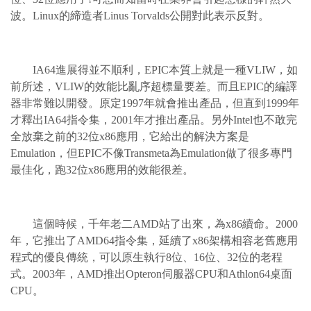
波。Linux的締造者Linus Torvalds公開對此表示反對。
IA64進展得並不順利，EPIC本質上就是一種VLIW，如
前所述，VLIW的效能比亂序超標量要差。而且EPIC的編譯
器非常難以開發。原定1997年就會推出產品，但直到1999年
才釋出IA64指令集，2001年才推出產品。另外Intel也不敢完
全放棄之前的32位x86應用，它給出的解決方案是
Emulation，但EPIC不像Transmeta為Emulation做了很多專門
最佳化，跑32位x86應用的效能很差。
這個時候，千年老二AMD站了出來，為x86續命。2000
年，它推出了AMD64指令集，延續了x86架構相容老舊應用
程式的優良傳統，可以原生執行8位、16位、32位的老程
式。2003年，AMD推出Opteron伺服器CPU和Athlon64桌面
CPU。