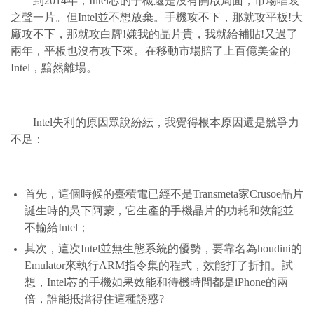
到2014年，Intel芯的手機還是沒有開啟局面，市場唱衰
之聲一片。但Intel並不想放棄。手機攻不下，那就攻平板!大
廠攻不下，那就攻白牌!嫌我的晶片貴，我就給補貼!又過了
兩年，平板也沒有攻下來。在移動市場賠了上百億美金的
Intel，黯然離場。
Intel失利的原因眾說紛紜，我覺得根本原因還是競爭力
不足：
首先，這個時候的臺積電已經不是Transmeta家Crusoe晶片
誕生時的吳下阿蒙，它生產的手機晶片的功耗和效能並
不輸給Intel；
其次，這次Intel並無生態系統的優勢，要靠名為houdini的
Emulator來執行ARM指令集的程式，效能打了折扣。試
想，Intel芯的手機如果效能和待機時間都是iPhone的兩
倍，誰能抵擋得住這種誘惑?