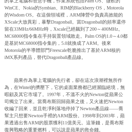
的掌上電腦和智慧手機，作業系統包括Palm OS、微軟的
WinCE、Nokia的Symbian、RIM的Blackberry OS，Motorola
的Wisdom OS。在這個領域裡，ARM陣營中負責高效能的
XScale大放異彩，暴擊Dragonball。當Dragonball的頻率還停
留在33MHz/66MHz時，Xscale已經飆到了200～400MHz。
MC68000指令集在手持裝置領域敗走。Palm OS的1.0～4.0都
是基於MC68000指令集的，5.0就換成了ARM。後來
Motorola的半導體部門Freescale乾脆推出了基於ARM核的
iMX系列產品，替代Dragonball產品線。
蘋果作為掌上電腦的先行者，卻在這次浪潮裡無所作
為，在Wintel的擠壓下，它的桌面業務都已經瀕臨絕境，無
暇顧及其它市場了。1997年，不溫不火的Newton從蘋果公
司獨立了出來。當喬布斯回歸蘋果之後，又火速把Newton
收編了回來，並且乾凈利落地停掉了Newton產品線——喬
幫主只想要Newton手裡的ARM股份。1998年到2003年，蘋
果透過出售ARM的股票獲利11億美元。這筆錢，是喬布斯
復興戰略的重要燃料，可以說是蘋果的救命錢。