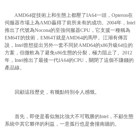
AMD64從技術上和生態上都壓了IA64一頭，Opteron在
伺服器市場上為AMD贏得了前所未有的成功。2004年，Intel
推出了代號為Nocona的至強伺服器CPU，它支援一種稱為
EM64T的技術，EM64T就是AMD64的馬甲。江湖有傳言
說，Intel曾想提出另外一套不同於AMD64的x86升級64位的
方案，但微軟為了避免x86生態的分裂，極力阻止了。2012
年，Intel推出了最後一代IA64的CPU，關閉了這個不賺錢的
產品線。
回顧這段歷史，有幾點特別令人感慨。
首先，即使是看似無比強大不可戰勝的Intel，不顧生態
系統中其它夥伴的利益，一意孤行也是會撞南牆的。