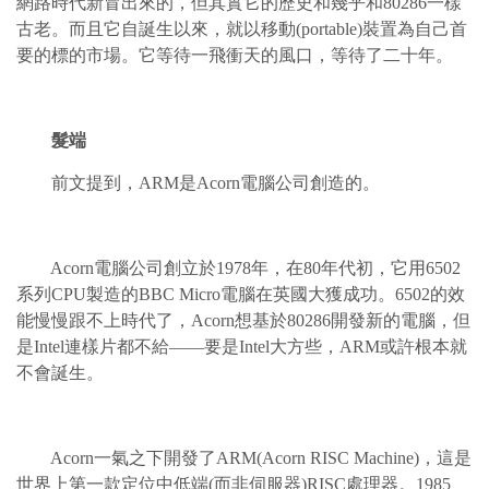
網路時代新冒出來的，但其實它的歷史和幾乎和80286一樣
古老。而且它自誕生以來，就以移動(portable)裝置為自己首
要的標的市場。它等待一飛衝天的風口，等待了二十年。
髮端
前文提到，ARM是Acorn電腦公司創造的。
Acorn電腦公司創立於1978年，在80年代初，它用6502
系列CPU製造的BBC Micro電腦在英國大獲成功。6502的效
能慢慢跟不上時代了，Acorn想基於80286開發新的電腦，但
是Intel連樣片都不給——要是Intel大方些，ARM或許根本就
不會誕生。
Acorn一氣之下開發了ARM(Acorn RISC Machine)，這是
世界上第一款定位中低端(而非伺服器)RISC處理器。1985