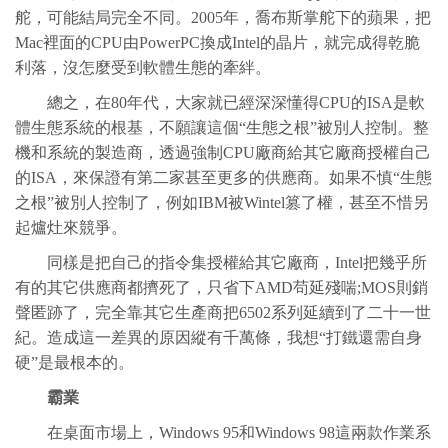
舵，可能結局完全不同。2005年，喬布斯掌舵下的蘋果，把
Mac裡面的CPU由PowerPC換成Intel的晶片，就完成得乾脆
利落，沒怎麼受到軟體生態的牽絆。
總之，在80年代，大家就已經深深懂得CPU的ISA是軟
體生態系統的根基，不願讓這個“生態之根”被別人控制。整
機和系統的製造商，透過強制CPU廠商給其它廠商授權自己
的ISA，來保證有第二家甚至更多的供應商。如果不慎“生態
之根”被別人控制了，例如IBM被Wintel篡了權，甚至不惜另
起爐灶來競爭。
同樣是把自己的指令集授權給其它廠商，Intel把幾乎所
有的其它供應商都擠死了，只省下AMD苟延殘喘;MOS則銷
聲匿跡了，完全靠其它生產商把6502系列延續到了二十一世
紀。造成這一差異的原因縱有千萬條，我想“打鐵還需自身
硬”是最根本的。
霸業
在桌面市場上，Windows 95和Windows 98這兩款作業系