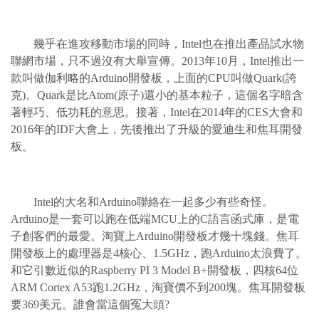
幾乎在進攻移動市場的同時，Intel也在推出產品試水物
聯網市場，只不過沒有大舉宣傳。2013年10月，Intel推出一
款叫做伽利略的Arduino開發板，上面的CPU叫做Quark(誇
克)。Quark是比Atom(原子)還小的基本粒子，這個名字暗含
著輕巧、低功耗的意思。接著，Intel在2014年的CES大會和
2016年的IDF大會上，先後推出了升級的愛迪生和焦耳開發
板。
Intel的大名和Arduino聯絡在一起多少有些奇怪。
Arduino是一套可以跑在低端MCU上的C語言函式庫，是電
子創客們的最愛。淘寶上Arduino開發板才幾十塊錢。焦耳
開發板上的處理器是4核心、1.5GHz，跑Arduino太浪費了。
和它引數近似的Raspberry PI 3 Model B+開發板，四核64位
ARM Cortex A53跑1.2GHz，淘寶價不到200塊。焦耳開發板
要369美元。誰會當這個冤大頭?