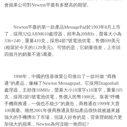
會蘋果公司對Newton平臺有多麼高的期望。
Newton平臺的第一款產品MessagePad於1993年8月上市
了，採用32位ARM610處理器，頻率為20MHz，螢幕大小為
336×240，重量410克，採用4節7號電池供電，售價699美元
(相當於今天的1129美元)。可惜的是，它銷量很差，上市頭
四個月的銷量不過5萬臺。
1998年，中國的恆基偉業公司推出了一款叫做 “商務
通”的產品，像極了Newton Messagepad。它採用Dragonball
處理器，主頻僅16MHz，螢幕大小10漢字x10漢字，重量105
克，採用2節5號電池供電，售價人民幣1988元。靠著“呼機
手機商務通，一個也不能少”的廣告，商務通在1999年大賣
100萬臺。雖然2001年後商務通及類似產品很快就被越來越
強大的手機擠出了市場，但讓人好奇的是，背靠營銷能力更
加強大的蘋果，Newton為何沒能一炮而紅?