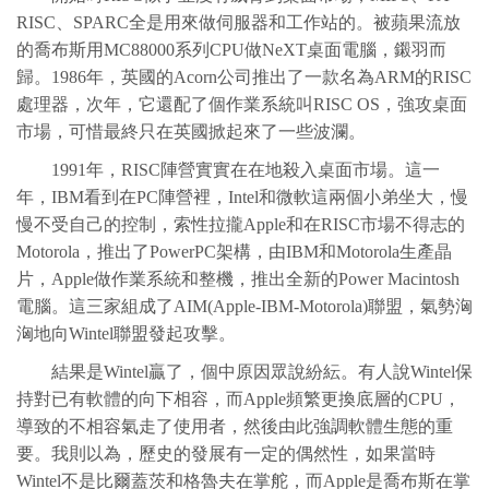
RISC、SPARC全是用來做伺服器和工作站的。被蘋果流放
的喬布斯用MC88000系列CPU做NeXT桌面電腦，鎩羽而
歸。1986年，英國的Acorn公司推出了一款名為ARM的RISC
處理器，次年，它還配了個作業系統叫RISC OS，強攻桌面
市場，可惜最終只在英國掀起來了一些波瀾。
1991年，RISC陣營實實在在地殺入桌面市場。這一
年，IBM看到在PC陣營裡，Intel和微軟這兩個小弟坐大，慢
慢不受自己的控制，索性拉攏Apple和在RISC市場不得志的
Motorola，推出了PowerPC架構，由IBM和Motorola生產晶
片，Apple做作業系統和整機，推出全新的Power Macintosh
電腦。這三家組成了AIM(Apple-IBM-Motorola)聯盟，氣勢洶
洶地向Wintel聯盟發起攻擊。
結果是Wintel贏了，個中原因眾說紛紜。有人說Wintel保
持對已有軟體的向下相容，而Apple頻繁更換底層的CPU，
導致的不相容氣走了使用者，然後由此強調軟體生態的重
要。我則以為，歷史的發展有一定的偶然性，如果當時
Wintel不是比爾蓋茨和格魯夫在掌舵，而Apple是喬布斯在掌