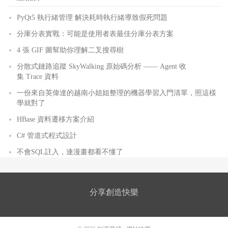
PyQt5 執行緒管理 解決耗時執行緒導致假死問題
分庫分表實戰：可能是使用者表最佳分庫分表方案
4 張 GIF 圖幫助你理解二叉搜尋樹
分散式鏈路追蹤 SkyWalking 原始碼分析 —— Agent 收
集 Trace 資料
一份來自英偉達的越南小姐姐整理的機器學習入門清單，照這樣
學就對了
HBase 資料遷移方案介紹
C# 管道式程式設計
不會SQL註入，連漫畫都看不懂了
分享創造快樂