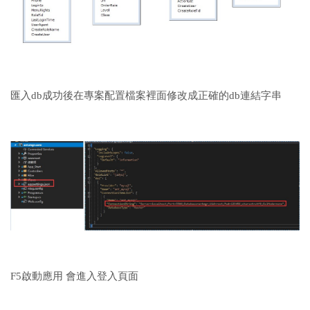
匯入db成功後在專案配置檔案裡面修改成正確的db連結字串
F5啟動應用 會進入登入頁面