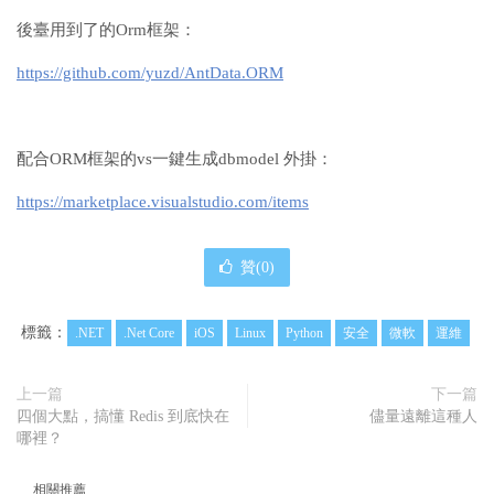
後臺用到了的Orm框架：
https://github.com/yuzd/AntData.ORM
配合ORM框架的vs一鍵生成dbmodel 外掛：
https://marketplace.visualstudio.com/items
贊(
0
)
標籤：
.NET
.Net Core
iOS
Linux
Python
安全
微軟
運維
上一篇
下一篇
四個大點，搞懂 Redis 到底快在
儘量遠離這種人
哪裡？
相關推薦