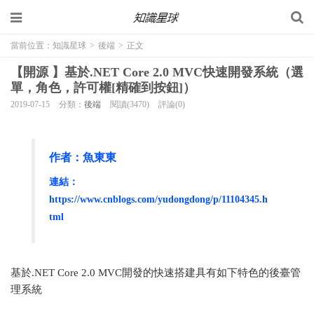
當前位置：
知識星球
>
後端
>
正文
【開源 】基於.NET Core 2.0 MVC快速開發系統（選
單，角色，許可權[精確到按鈕]）
2019-07-15
分類：
後端
閱讀(3470)
評論(0)
作者：
魚東東
連結：
https://www.cnblogs.com/yudongdong/p/11104345.h
tml
基於.NET Core 2.0 MVC開發的快速搭建具有如下特色的後臺管
理系統