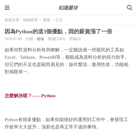
當前位置：
知識星球
>
後端
>
正文
因為Python的這3個優點，我的薪資漲了一倍
2019-07-08
分類：
後端
閱讀(3303)
評論(0)
如果你對資料分析有所瞭解，一定聽說過一些親民的工具
如
Excel、Tableau、PowerBI等，都能成為資料分析的得力助手。
但它們的不足也是顯而易見的：
操作繁瑣，復用性差，功能相
對侷限單一。
怎麼解決呢？——Python
Python有很多優點，如果你能很好的運用到工作中，會發現工
作效率大大提升，漲薪也是再正常不過的事情。