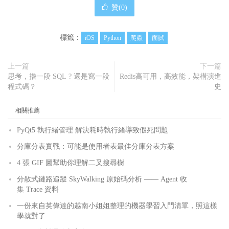
贊(
0
)
標籤：
iOS
Python
爬蟲
面試
上一篇
下一篇
思考，擼一段 SQL ? 還是寫一段
Redis高可用，高效能，架構演進
程式碼？
史
相關推薦
PyQt5 執行緒管理 解決耗時執行緒導致假死問題
分庫分表實戰：可能是使用者表最佳分庫分表方案
4 張 GIF 圖幫助你理解二叉搜尋樹
分散式鏈路追蹤 SkyWalking 原始碼分析 —— Agent 收
集 Trace 資料
一份來自英偉達的越南小姐姐整理的機器學習入門清單，照這樣
學就對了