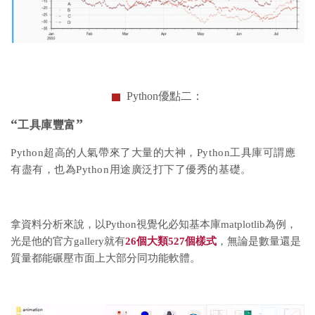
Python優點二：
“
”
工具庫豐富
Python超高的人氣帶來了大量的大神，Python工具庫可謂應
有盡有，也為Python用途廣泛打下了優秀的基礎。
拿資料分析來說，以Python視覺化必知基本庫matplotlib為例，
光是他的官方gallery就有
26個大類527個樣式
，無論是數量還是
質量都能碾壓市面上大部分同功能軟體。