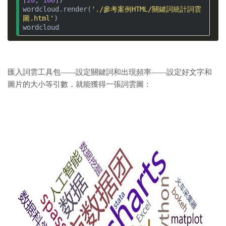
[
20
, 
100
])
wordcloud.render(
'./參考案例HTML/關鍵詞統計詞雲
圖.html'
)
wordcloud
匯入詞雲工具包——設定關鍵詞和出現頻率——設定好文字和
圖片的大小等引數，就能獲得一張詞雲圖：