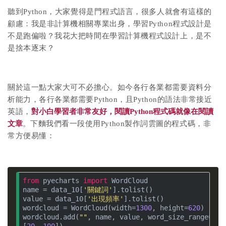
聽到Python，大家覺得是門程式語言，很多人就會有這樣的
顧慮：
我是非計算機相關專業出身，學習Python程式設計是
不是跑偏啦？
我花大把時間在學習計算機程式設計上，是不
是捨本逐末？
關於這一點大家大可不必擔心。
如今各行各業都需要資料分
析能力，各行各業都需要Python，且Python的語法非常接近
英語，
對小白學習者非常友好，閱讀Python程式碼就像在閱讀
文章
。
下麵我們看一段使用Python製作詞雲圖的程式碼，非
常方便易懂：
from
 pyecharts 
import
 WordCloud
name = data_10[
'關鍵詞'
].tolist()
value = data_10[
'出現頻率'
].tolist()
wordcloud = WordCloud(width=
1300
, height=
620
)
wordcloud.add(
""
, name, value, word_size_range=