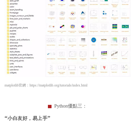
matplotlib官網：https://matplotlib.org/tutorials/index.html
Python優點三：
“
”
小白友好，易上手