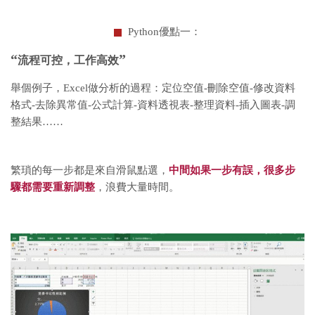
Python優點一：
“
”
流程可控，工作高效
舉個例子，Excel做分析的過程：定位空值-刪除空值-修改資料
格式-去除異常值-公式計算-資料透視表-整理資料-插入圖表-調
整結果……
繁瑣的每一步都是來自滑鼠點選，
中間如果一步有誤，很多步
驟都需要重新調整
，浪費大量時間。