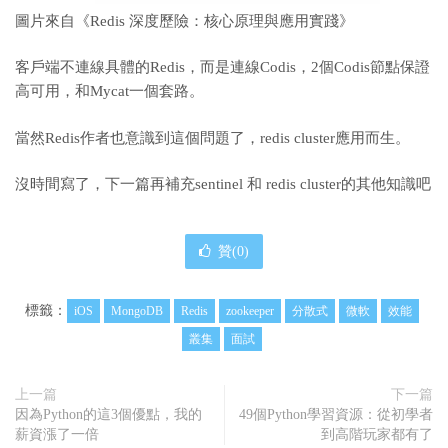
圖片來自《Redis 深度歷險：
核心原理與應用實踐》
客戶端不連線具體的Redis，而是連線Codis，2個Codis節點保證
高可用，和Mycat一個套路。
當然Redis作者也意識到這個問題了，redis cluster應用而生。
沒時間寫了，下一篇再補充sentinel 和 redis cluster的其他知識吧
贊(
0
)
標籤：
iOS
MongoDB
Redis
zookeeper
分散式
微軟
效能
叢集
面試
上一篇
下一篇
因為Python的這3個優點，我的
49個Python學習資源：從初學者
薪資漲了一倍
到高階玩家都有了