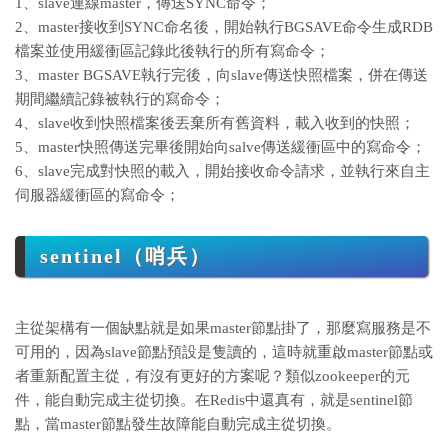
1、slave連線master，傳送SYNC命令；
2、master接收到SYNC命名後，開始執行BGSAVE命令生成RDB
檔案並使用緩衝區記錄此後執行的所有寫命令；
3、master BGSAVE執行完後，向slave傳送快照檔案，併在傳送
期間繼續記錄被執行的寫命令；
4、slave收到快照檔案後丟棄所有舊資料，載入收到的快照；
5、master快照傳送完畢後開始向salve傳送緩衝區中的寫命令；
6、slave完成對快照的載入，開始接收命令請求，並執行來自主
伺服器緩衝區的寫命令；
sentinel（哨兵）
主從架構有一個缺點就是如果master節點掛了，那麼寫服務是不
可用的，因為slave節點預設是隻讀的，這時就重啟master節點或
者重新配置主從，有沒有更好的方案呢？類似zookeeper的元
件，能自動完成主從切換。在Redis中還真有，就是sentinel節
點，當master節點發生故障能自動完成主從切換。