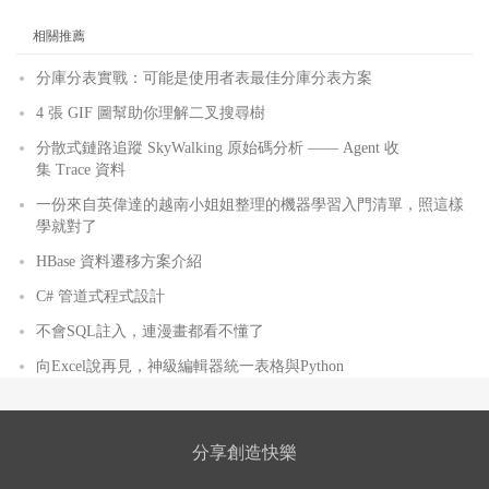
相關推薦
分庫分表實戰：可能是使用者表最佳分庫分表方案
4 張 GIF 圖幫助你理解二叉搜尋樹
分散式鏈路追蹤 SkyWalking 原始碼分析 —— Agent 收
集 Trace 資料
一份來自英偉達的越南小姐姐整理的機器學習入門清單，照這樣
學就對了
HBase 資料遷移方案介紹
C# 管道式程式設計
不會SQL註入，連漫畫都看不懂了
向Excel說再見，神級編輯器統一表格與Python
分享創造快樂