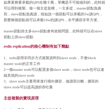
如果業務要承載的QPS在幾十萬，單機是不可能做到的，此時就
可以用到複製。做一個主從架構，一主多從，master節點負責
寫，slave節點負責讀，假如說一個節點可以承載的5w讀QPS，
那麼兩個節點就可以承載10w的讀QPS，水平擴容非常方便。
master節點掛太多slave節點會有效能問題，此時就可以在slave
節點上掛slave節點
redis replication的核心機制有如下幾點
1、redis採用非同步方式複製資料到slave node，不會block
master node的正常工作
2一個master node可以配置多個slave node，slave node也可以連
線其他的slave node
3、slave node主要用來進行橫向擴容，做讀寫分離，擴容的
slave node可以提高讀的吞吐量
主從複製的實現原理