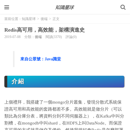
當前位置：
知識星球
>
後端
>
正文
Redis高可用，高效能，架構演進史
2019-07-08
分類：
後端
閱讀(3370)
評論(0)
來自公眾號：
Java識堂
介紹
上個禮拜，我搭建了一個mongo分片叢集，發現分散式系統保
證高可用和高效能的套路都差不多。
高效能就是做分片（可以
類比為分庫分表，將資料分到不同伺服器上），在Kafka中叫分
割槽，在mongodb中叫shard，在HDFS上叫DataNode。
而保證