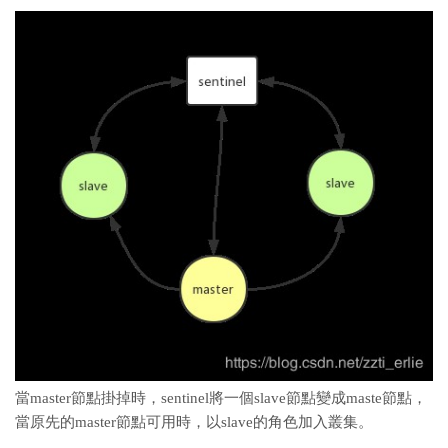
當master節點掛掉時，sentinel將一個slave節點變成maste節點，
當原先的master節點可用時，以slave的角色加入叢集。