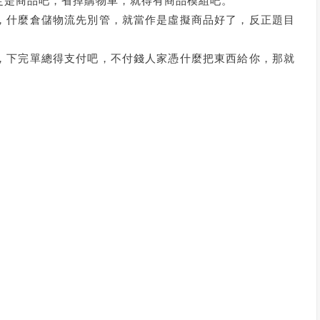
定是商品吧，省掉購物車，就得有商品模組吧。
，什麼倉儲物流先別管，就當作是虛擬商品好了，反正題目
，下完單總得支付吧，不付錢人家憑什麼把東西給你，那就