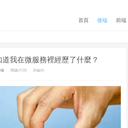
首頁
後端
前端
知道我在微服務裡經歷了什麼？
後端
閱讀(3729)
評論(0)