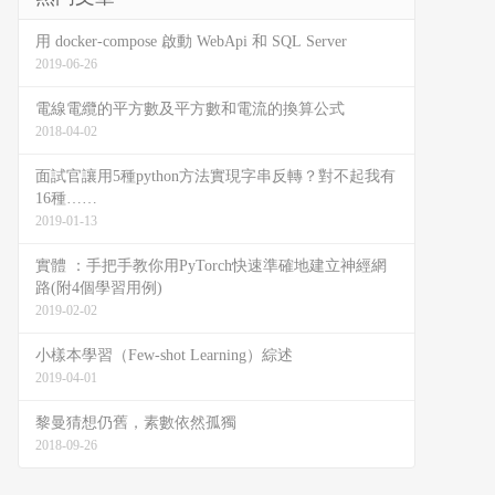
用 docker-compose 啟動 WebApi 和 SQL Server
2019-06-26
電線電纜的平方數及平方數和電流的換算公式
2018-04-02
面試官讓用5種python方法實現字串反轉？對不起我有
16種……
2019-01-13
實體 ：手把手教你用PyTorch快速準確地建立神經網
路(附4個學習用例)
2019-02-02
小樣本學習（Few-shot Learning）綜述
2019-04-01
黎曼猜想仍舊，素數依然孤獨
2018-09-26