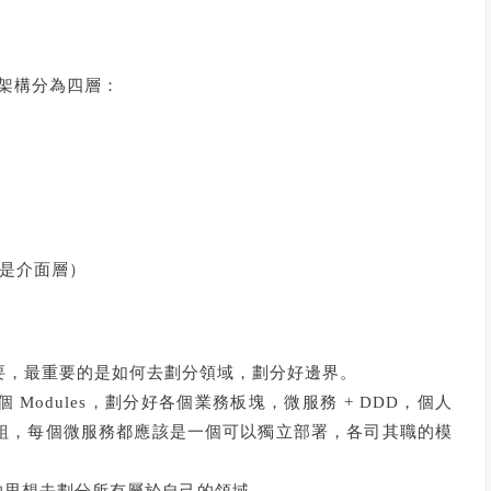
體架構分為四層：
層或是介面層）
要，最重要的是如何去劃分領域，劃分好邊界。
odules，劃分好各個業務板塊，微服務 + DDD，個人
組，每個微服務都應該是一個可以獨立部署，各司其職的模
 的思想去劃分所有屬於自己的領域。