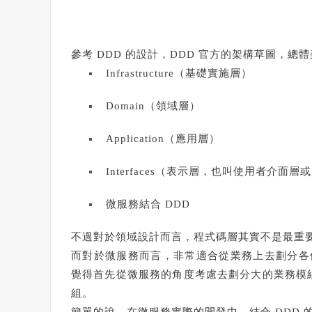
參考 DDD 的設計，DDD 官方的架構草圖，總
Infrastructure（基礎實施層）
Domain（領域層）
Application（應用層）
Interfaces（表示層，也叫使用者介面
微服務結合 DDD
不過對於領域設計而言，程式碼層其實不是最重
而對於微服務而言，非常適合從業務上去劃分各個 M
覺得首先從微服務的角度考慮去劃分大的業務模
組。
簡單的說，在微服務實際的開發中，結合 DDD