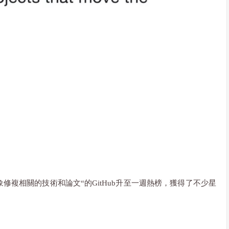
影象修複相關的技術和論文“的GitHub升至一週熱榜，獲得了不少星