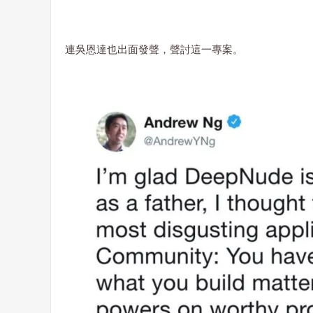
連吳恩達也出面發聲，聲討這一專案。