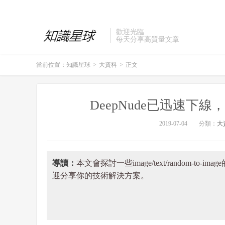
歡迎光臨
每天分享高質量文章
當前位置：
知識星球
>
大資料
>
正文
DeepNude已迅速
2019-07-04
分類：
大
導讀：
本文會探討一些image/text/random-
迎分享你的技術解決方案。