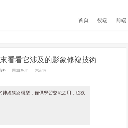
首頁
後端
前端
下線，來看看它涉及的影象修複技術
資料
閱讀(3603)
評論(0)
to-image的神經網路模型，僅供學習交流之用，也歡