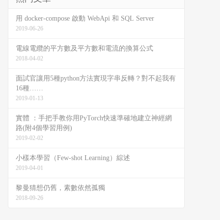
用 docker-compose 啟動 WebApi 和 SQL Server
2019-06-26
電線電纜的平方數及平方數和電流的換算公式
2018-04-02
面試官讓用5種python方法實現字串反轉？對不起我有
16種……
2019-01-13
實體 ：手把手教你用PyTorch快速準確地建立神經網
路(附4個學習用例)
2019-02-02
小樣本學習（Few-shot Learning）綜述
2019-04-01
黎曼猜想仍舊，素數依然孤獨
2018-09-26