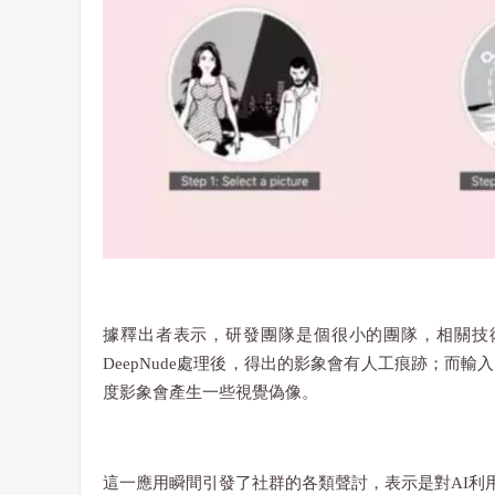
據釋出者表示，研發團隊是個很小的團隊，相關技
DeepNude處理後，得出的影象會有人工痕跡；而
度影象會產生一些視覺偽像。
這一應用瞬間引發了社群的各類聲討，表示是對AI利