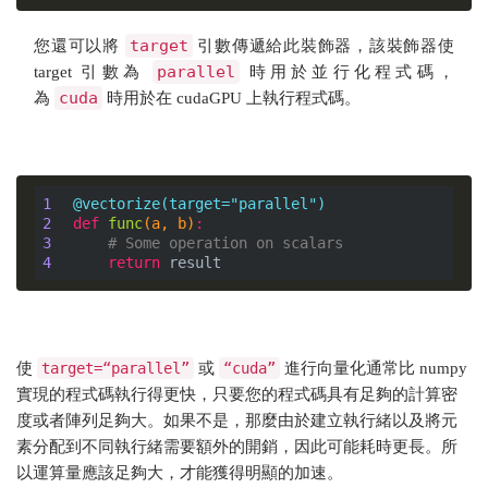
target
您還可以將
引數傳遞給此裝飾器，該裝飾器使
parallel
target 引數為
時用於並行化程式碼，
cuda
為
時用於在 cudaGPU 上執行程式碼。
1
@vectorize(target="parallel")
2
def
func
(a, b)
:
3
# Some operation on scalars
4
return
 result
使
target=“parallel”
或
“cuda”
進行向量化通常比 numpy
實現的程式碼執行得更快，只要您的程式碼具有足夠的計算密
度或者陣列足夠大。如果不是，那麼由於建立執行緒以及將元
素分配到不同執行緒需要額外的開銷，因此可能耗時更長。所
以運算量應該足夠大，才能獲得明顯的加速。