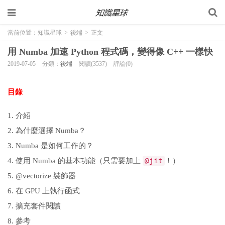
當前位置：
知識星球
>
後端
>
正文
用 Numba 加速 Python 程式碼，變得像 C++ 一樣快
2019-07-05
分類：
後端
閱讀(3537)
評論(0)
目錄
介紹
為什麼選擇 Numba？
Numba 是如何工作的？
@jit
使用 Numba 的基本功能（只需要加上
！）
@vectorize 裝飾器
在 GPU 上執行函式
擴充套件閱讀
參考