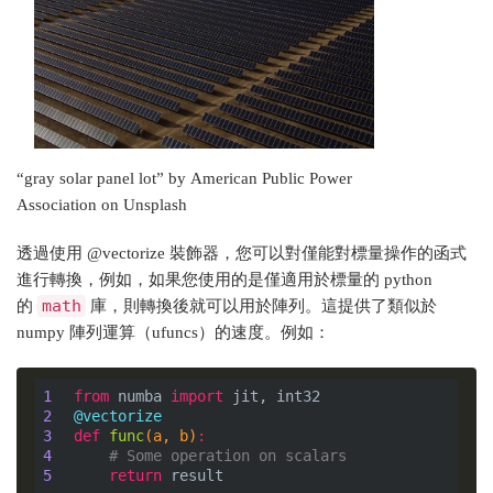
“gray solar panel lot” by American Public Power
Association on Unsplash
透過使用 @vectorize 裝飾器，您可以對僅能對標量操作的函式
進行轉換，例如，如果您使用的是僅適用於標量的 python
math
的
庫，則轉換後就可以用於陣列。這提供了類似於
numpy 陣列運算（ufuncs）的速度。例如：
1
from
 numba 
import
2
@vectorize
3
def
func
(a, b)
:
4
# Some operation on scalars
5
return
 result