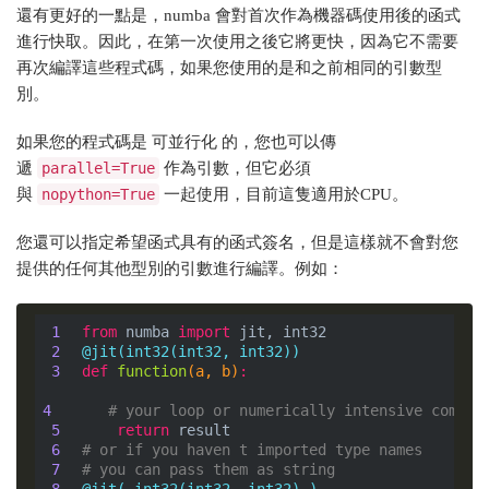
還有更好的一點是，numba 會對首次作為機器碼使用後的函式
進行快取。因此，在第一次使用之後它將更快，因為它不需要
再次編譯這些程式碼，如果您使用的是和之前相同的引數型
別。
如果您的程式碼是 可並行化 的，您也可以傳
遞
parallel=True
作為引數，但它必須
與
nopython=True
一起使用，目前這隻適用於CPU。
您還可以指定希望函式具有的函式簽名，但是這樣就不會對您
提供的任何其他型別的引數進行編譯。例如：
 1
from
 numba 
import
 2
@jit(int32(int32, int32))
 3
def
function
(a, b)
:
4
# your loop or numerically intensive comput
 5
return
 6
# or if you haven t imported type names
 7
# you can pass them as string
 8
@jit( int32(int32, int32) )