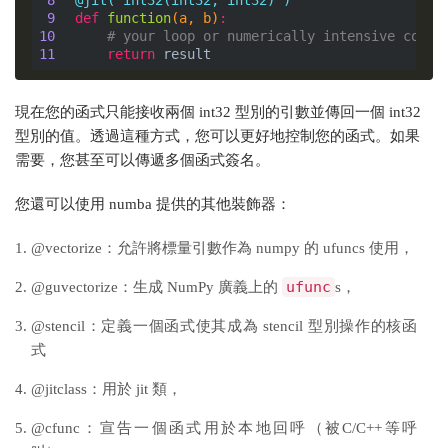
 9
def
function
(a, b)
:
10
# your loop or numerically intensive compu
11
return
現在您的函式只能接收兩個 int32 型別的引數並傳回一個 int32
型別的值。透過這種方式，您可以更好地控制您的函式。如果
需要，您甚至可以傳遞多個函式簽名。
您還可以使用 numba 提供的其他裝飾器：
@vectorize：允許將標量引數作為 numpy 的 ufuncs 使用，
ufunc
@guvectorize：生成 NumPy 廣義上的
s，
@stencil：定義一個函式使其成為 stencil 型別操作的核函
式
@jitclass：用於 jit 類，
@cfunc：宣告一個函式用於本地回呼（被C/C++等呼