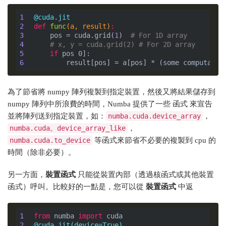
1
@cuda.jit
2
def
func
(a, result)
:
3
    pos = cuda.grid(
1
)  
# For 1D array
4
# x, y = cuda.grid(2) # For 2D array
5
if
6
為了節省將 numpy 陣列複製到指定裝置，然後又將結果儲存到
numpy 陣列中所浪費的時間，Numba 提供了一些 函式 來宣告
並將陣列送到指定裝置，如：
numba.cuda.device_array
，
numba.cuda。device_array_like
，
numba.cuda.to_device
等函式來節省不必要的複製到 cpu 的
時間（除非必要）。
另一方面，
裝置函式
只能從裝置內部（透過核函式或其他裝置
函式）呼叫。比較好的一點是，您可以從
裝置函式
中返
1
from
 numba 
import
2
@cuda.jit(device=True)