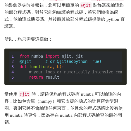
的裝飾器失敗並報錯，您可以用簡單的
@jit
裝飾器來編譯您
的部分程式碼，對於它能夠編譯的程式碼，將它們轉換為函
式，並編譯成機器碼。然後將其餘部分程式碼提供給 python 直
譯器。
所以，您只需要這樣做：
1
from
 numba 
import
2
@njit      # or @jit(nopython=True)
3
def
function
(a, b)
:
4
# your loop or numerically intensive comput
5
return
當使用
@jit
時，請確保您的程式碼有 numba 可以編譯的內
容，比如包含庫（numpy）和它支援的函式的計算密集型迴
圈。否則它將不會編譯任何東西，並且您的程式碼將比沒有使
用 numba 時更慢，因為存在 numba 內部程式碼檢查的額外開
銷。