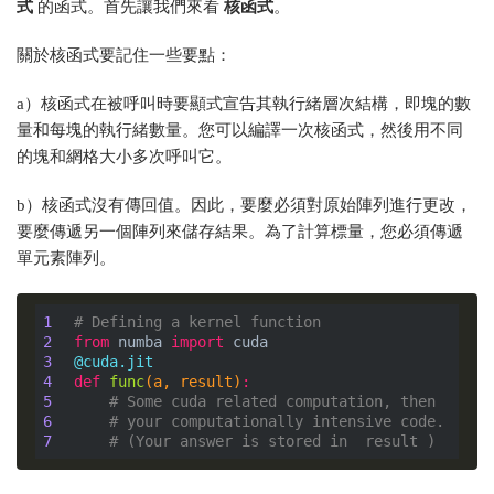
式
的函式。首先讓我們來看
核函式
。
關於核函式要記住一些要點：
a）核函式在被呼叫時要顯式宣告其執行緒層次結構，即塊的數
量和每塊的執行緒數量。您可以編譯一次核函式，然後用不同
的塊和網格大小多次呼叫它。
b）核函式沒有傳回值。因此，要麼必須對原始陣列進行更改，
要麼傳遞另一個陣列來儲存結果。為了計算標量，您必須傳遞
單元素陣列。
1
# Defining a kernel function
2
from
 numba 
import
3
@cuda.jit
4
def
func
(a, result)
:
5
# Some cuda related computation, then
6
# your computationally intensive code.
7
# (Your answer is stored in  result )