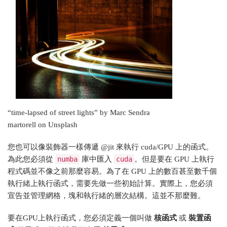
“time-lapsed of street lights” by Marc Sendra
martorell on Unsplash
您也可以像裝飾器一樣傳遞 @jit 來執行 cuda/GPU 上的函式。
為此您必須從
numba
庫中匯入
cuda
。但是要在 GPU 上執行
程式碼並不像之前那麼容易。為了在 GPU 上的數百甚至數千個
執行緒上執行函式，需要先做一些初始計算。實際上，您必須
宣告並管理網格，塊和執行緒的層次結構。這並不那麼難。
要在GPU上執行函式，您必須定義一個叫做
核函式
或
裝置函