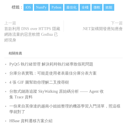
標籤：
iOS
NumPy
Python
最佳化
全棧
微軟
效能
上一篇
下一篇
首款利用 DNS over HTTPS 隱藏
.NET架構開發應知應會
網路流量的惡意軟體 Godlua 已
經現身
相關推薦
PyQt5 執行緒管理 解決耗時執行緒導致假死問題
分庫分表實戰：可能是使用者表最佳分庫分表方案
4 張 GIF 圖幫助你理解二叉搜尋樹
分散式鏈路追蹤 SkyWalking 原始碼分析 —— Agent 收
集 Trace 資料
一份來自英偉達的越南小姐姐整理的機器學習入門清單，照這樣
學就對了
HBase 資料遷移方案介紹