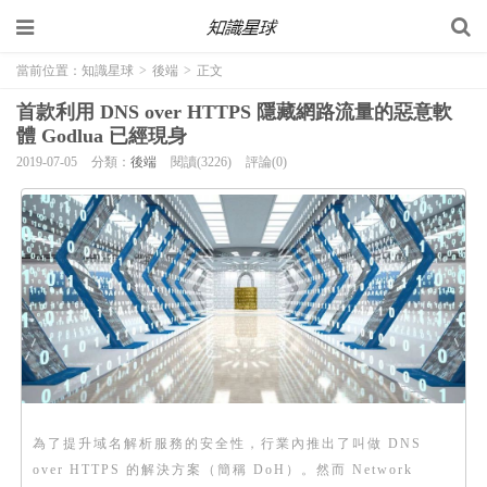
當前位置：
知識星球
>
後端
>
正文
首款利用 DNS over HTTPS 隱藏網路流量的惡意軟
體 Godlua 已經現身
2019-07-05
分類：
後端
閱讀(3226)
評論(0)
為了提升域名解析服務的安全性，行業內推出了叫做 DNS
over HTTPS 的解決方案（簡稱 DoH）。然而 Network