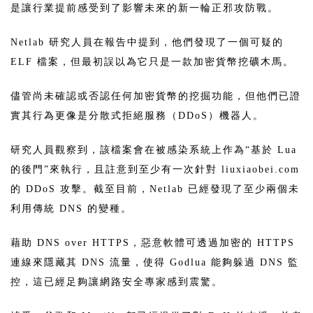
是讓行業提前感受到了影響未來的新一輪正邪攻防戰。
Netlab 研究人員在報告中提到，他們發現了一個可疑的
ELF 檔案，但最初誤以為它只是一款加密貨幣挖礦木馬。
儘管尚未確認或否認任何加密貨幣的挖掘功能，但他們已證
實其行為更像是分散式拒絕服務（DDoS）機器人。
研究人員觀察到，該檔案會在被感染系統上作為“基於 Lua
的後門”來執行，且註意到至少有一次針對 liuxiaobei.com
的 DDoS 攻擊。截至目前，Netlab 已經發現了至少兩個未
利用傳統 DNS 的變種。
藉助 DNS over HTTPS，惡意軟體可透過加密的 HTTPS
連線來隱藏其 DNS 流量，使得 Godlua 能夠躲過 DNS 監
控，這已經足夠讓網路安全專家感到震驚。