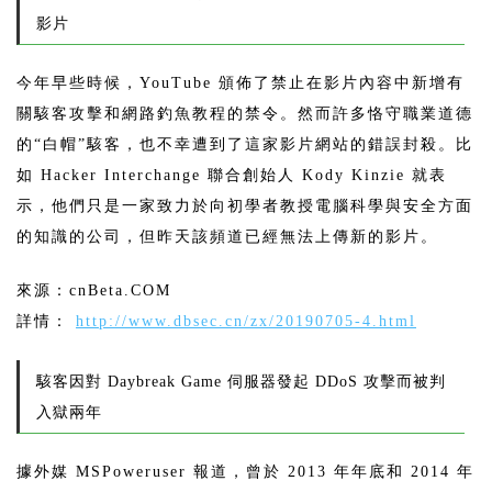
影片
今年早些時候，YouTube 頒佈了禁止在影片內容中新增有
關駭客攻擊和網路釣魚教程的禁令。然而許多恪守職業道德
的“白帽”駭客，也不幸遭到了這家影片網站的錯誤封殺。比
如 Hacker Interchange 聯合創始人 Kody Kinzie 就表
示，他們只是一家致力於向初學者教授電腦科學與安全方面
的知識的公司，但昨天該頻道已經無法上傳新的影片。
來源：cnBeta.COM
詳情：
http://www.dbsec.cn/zx/20190705-4.html
駭客因對 Daybreak Game 伺服器發起 DDoS 攻擊而被判
入獄兩年
據外媒 MSPoweruser 報道，曾於 2013 年年底和 2014 年