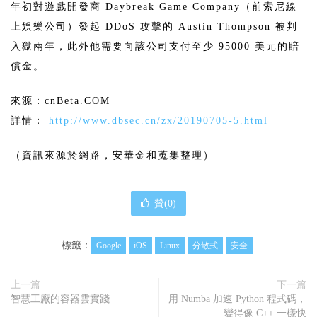
年初對遊戲開發商 Daybreak Game Company（前索尼線
上娛樂公司）發起 DDoS 攻擊的 Austin Thompson 被判
入獄兩年，此外他需要向該公司支付至少 95000 美元的賠
償金。
來源：cnBeta.COM
詳情：
http://www.dbsec.cn/zx/20190705-5.html
（資訊來源於網路，安華金和蒐集整理）
贊(
0
)
標籤：
Google
iOS
Linux
分散式
安全
上一篇
下一篇
智慧工廠的容器雲實踐
用 Numba 加速 Python 程式碼，
變得像 C++ 一樣快