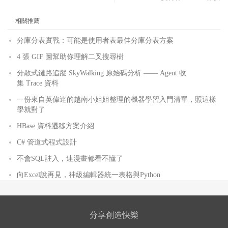
相關推薦
分庫分表實戰：可能是使用者表最佳分庫分表方案
4 張 GIF 圖幫助你理解二叉搜尋樹
分散式鏈路追蹤 SkyWalking 原始碼分析 —— Agent 收
集 Trace 資料
一份來自英偉達的越南小姐姐整理的機器學習入門清單，照這樣
學就對了
HBase 資料遷移方案介紹
C# 管道式程式設計
不會SQL註入，連漫畫都看不懂了
向Excel說再見，神級編輯器統一表格與Python
分享創造快樂