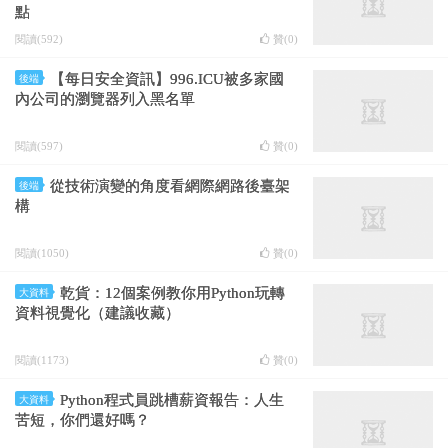
點
閱讀(592)
贊(
0
)
【每日安全資訊】996.ICU被多家國
後端
內公司的瀏覽器列入黑名單
閱讀(597)
贊(
0
)
從技術演變的角度看網際網路後臺架
後端
構
閱讀(1050)
贊(
0
)
乾貨：12個案例教你用Python玩轉
大資料
資料視覺化（建議收藏）
閱讀(1173)
贊(
0
)
Python程式員跳槽薪資報告：人生
大資料
苦短，你們還好嗎？