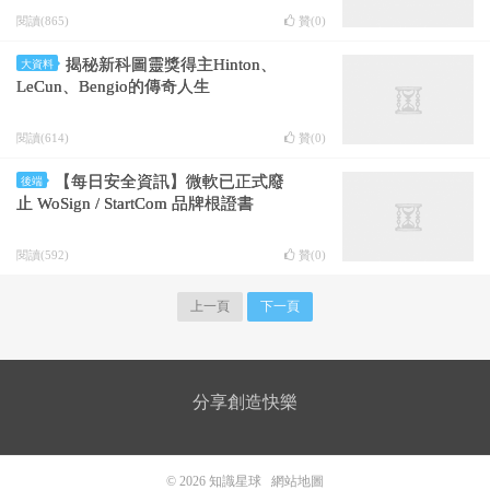
閱讀(865)
贊(
0
)
揭秘新科圖靈獎得主Hinton、
大資料
LeCun、Bengio的傳奇人生
閱讀(614)
贊(
0
)
【每日安全資訊】微軟已正式廢
後端
止 WoSign / StartCom 品牌根證書
閱讀(592)
贊(
0
)
上一頁
下一頁
分享創造快樂
© 2026
知識星球
網站地圖