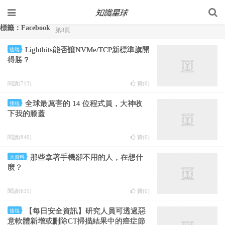
標籤：Facebook
第8頁
Lightbits能否讓NVMe/TCP新標準旗開
後端
得勝？
閱讀(713)
贊(
0
)
全球最厲害的 14 位程式員，大神收
後端
下我的膝蓋
閱讀(840)
贊(
0
)
那些拿著手機卻不用的人，在想什
大資料
麼？
閱讀(631)
贊(
0
)
【每日安全資訊】研究人員可透過惡
後端
意軟體新增或刪除CT掃描結果中的癌症節