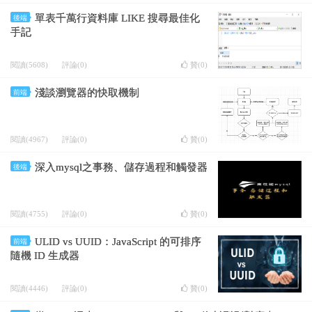
單表千萬行資料庫 LIKE 搜尋最佳化
後端
手記
閱讀(5608)
評論(0)
贊(
0
)
淺談瀏覽器的快取機制
前端
閱讀(4967)
評論(0)
贊(
0
)
深入mysql之事務、儲存過程和觸發器
後端
閱讀(4755)
評論(0)
贊(
0
)
ULID vs UUID：JavaScript 的可排序
前端
隨機 ID 生成器
閱讀(4446)
評論(0)
贊(
0
)