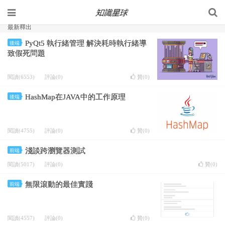
最新釋出
PyQt5 執行緒管理 解決耗時執行緒導
後端
致假死問題
閱讀(6553)
評論(0)
贊(
0
)
HashMap在JAVA中的工作原理
後端
閱讀(4755)
評論(0)
贊(
0
)
淺談跨瀏覽器測試
前端
閱讀(5017)
評論(0)
贊(
0
)
無限滾動的最佳實踐
前端
閱讀(4557)
評論(0)
贊(
0
)