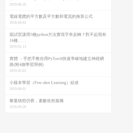
2019-06-26
電線電纜的平方數及平方數和電流的換算公式
2018-04-02
面試官讓用5種python方法實現字串反轉？對不起我有
16種……
2019-01-13
實體 ：手把手教你用PyTorch快速準確地建立神經網
路(附4個學習用例)
2019-02-02
小樣本學習（Few-shot Learning）綜述
2019-04-01
黎曼猜想仍舊，素數依然孤獨
2018-09-26