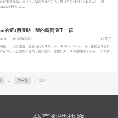
高效能就是做分片（可以類比為分庫分表，將資料分到不同伺服器上），在
odb中叫shard...
thon的這3個優點，我的薪資漲了一倍
admin
閱讀(3302)
贊(
0
)
，一定聽說過一些親民的工具如Excel、Tableau、PowerBI等，都能成為資料
們的不足也是顯而易見的：操作繁瑣，復用性差，功能相對侷限單一。 怎麼解
4
...
下一頁
共 92 頁