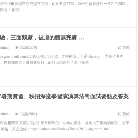
及到快取與資料庫雙儲存雙寫，你只要是雙寫，就一定會有資料一致性的問題，
題？ 面試...
驗，三面鵝廠，被虐的體無完膚….
admin
閱讀(3579)
贊(
0
)
://segmentfault.com/a/1190000017864721 文中的我，不是 chenssy ，而是作者本
，也都知道進大廠很難很難，而且面試週期也長（筆試...
19年暑期實習、秋招深度學習演演算法崗面試要點及答案
admin
閱讀(3802)
贊(
0
)
學習相關演演算法面試中經常問到的一些核心概念，並給出了細緻的解答，分享
：https://github.com/HarleysZhang/2019_algorithm_inte...