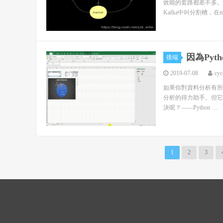
效能的套路都差不多。
Kafka中叫分割槽，在mong
因為Py
後端
2019-07-08
cyc
如果你對資料分析有所瞭解
分析的得力助手。但它
決呢？——Python ...
1
2
3