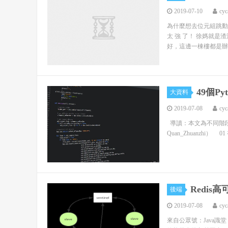
2019-07-10
cyc
為什麼想去位元組跳動 
太 強 了！ 徐媽就
好，這邊一棟樓都是辦公
49個P
大資料
2019-07-08
cyc
導讀：本文為不同階段
Quan_Zhuanzhi） 01 初學
Redi
後端
2019-07-08
cyc
來自公眾號：Java識