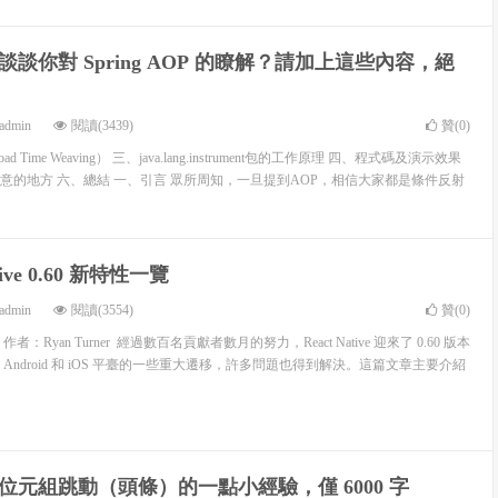
談你對 Spring AOP 的瞭解？請加上這些內容，絕
admin
閱讀(3439)
贊(
0
)
 Time Weaving） 三、java.lang.instrument包的工作原理 四、程式碼及演示效果
註意的地方 六、總結 一、引言 眾所周知，一旦提到AOP，相信大家都是條件反射
ative 0.60 新特性一覽
admin
閱讀(3554)
贊(
0
)
Ryan Turner 經過數百名貢獻者數月的努力，React Native 迎來了 0.60 版本
Android 和 iOS 平臺的一些重大遷移，許多問題也得到解決。這篇文章主要介紹
位元組跳動（頭條）的一點小經驗，僅 6000 字