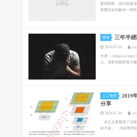
要用快取，就可能會涉
那麼你如何解決一致性問
三年半經
後端
2019-07-30
cyc
作者：codegoose https
人。很多我都想進大廠
20
人工智慧
分享
2019-07-30
cyc
本文主要整理了深度
給大家。 內容整理自網路，原文連結