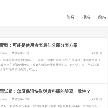
首頁
後端
前端
實戰：可能是使用者表最佳分庫分表方案
admin
閱讀(5816)
贊(
1
)
在能滿足業務場景的情況下，單表>分割槽>單庫分表>分庫分表，推薦優先順序
本篇文章主要講使用者表（或者類似這種業務屬性的表）的分表方案，至於訂單
方案可能不是很合適，可以...
面試題：怎麼保證快取與資料庫的雙寫一致性？
admin
閱讀(4299)
贊(
0
)
side Pattern 最初級的快取不一致問題及解決方案 比較複雜的資料不一致問題分析 只