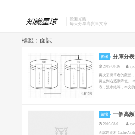
歡迎光臨
每天分享高質量文章
標籤：面試
分庫分表
後端
2019-08-26
cyc
再次丟擲筆者的觀點，
從左到右逐漸降低。 
表，流水錶等，本文的
一個高頻
後端
2019-08-01
cyc
面試題剖析 Cache A