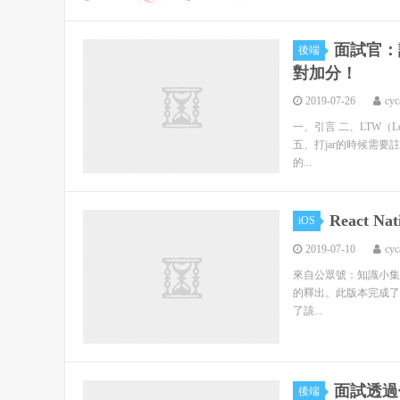
面試官：談
後端
對加分！
2019-07-26
cyc
一、引言 二、LTW（Load
五、打jar的時候需要
的...
React N
iOS
2019-07-10
cyc
來自公眾號：知識小集 作者：
的釋出。此版本完成了 
了該...
面試透過
後端