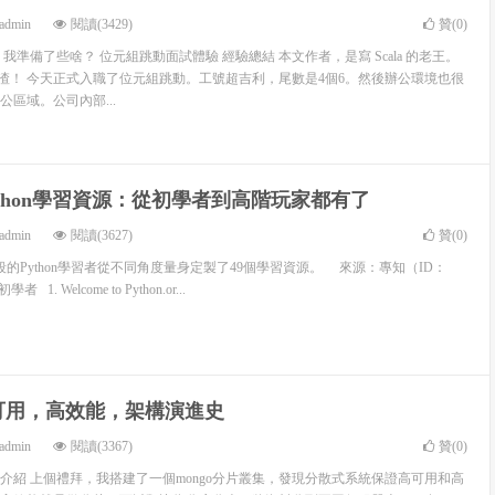
admin
閱讀(3429)
贊(
0
)
我準備了些啥？ 位元組跳動面試體驗 經驗總結 本文作者，是寫 Scala 的老王。
是渣渣！ 今天正式入職了位元組跳動。工號超吉利，尾數是4個6。然後辦公環境也很
區域。公司內部...
ython學習資源：從初學者到高階玩家都有了
admin
閱讀(3627)
贊(
0
)
的Python學習者從不同角度量身定製了49個學習資源。 來源：專知（ID：
者 1. Welcome to Python.or...
s高可用，高效能，架構演進史
admin
閱讀(3367)
贊(
0
)
堂 介紹 上個禮拜，我搭建了一個mongo分片叢集，發現分散式系統保證高可用和高