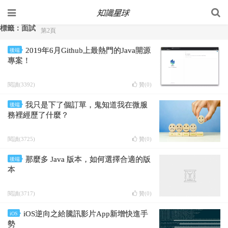
標籤：面試
第2頁
2019年6月Github上最熱門的Java開源
後端
專案！
閱讀(3392)
贊(
0
)
我只是下了個訂單，鬼知道我在微服
後端
務裡經歷了什麼？
閱讀(3725)
贊(
0
)
那麼多 Java 版本，如何選擇合適的版
後端
本
閱讀(3717)
贊(
0
)
iOS逆向之給騰訊影片App新增快進手
iOS
勢