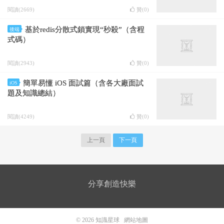
閱讀(2669)
贊(
0
)
基於redis分散式鎖實現“秒殺”（含程
後端
式碼）
閱讀(2943)
贊(
0
)
簡單易懂 iOS 面試篇（含各大廠面試
iOS
題及知識總結）
閱讀(4249)
贊(
0
)
上一頁
下一頁
分享創造快樂
© 2026
知識星球
網站地圖