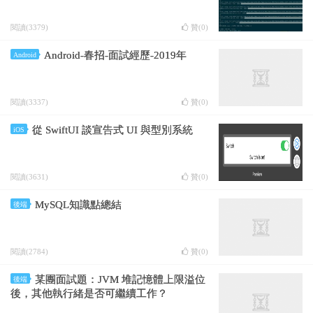
閱讀(3379)
贊(
0
)
Android-春招-面試經歷-2019年
Android
閱讀(3337)
贊(
0
)
從 SwiftUI 談宣告式 UI 與型別系統
iOS
閱讀(3631)
贊(
0
)
MySQL知識點總結
後端
閱讀(2784)
贊(
0
)
某團面試題：JVM 堆記憶體上限溢位
後端
後，其他執行緒是否可繼續工作？