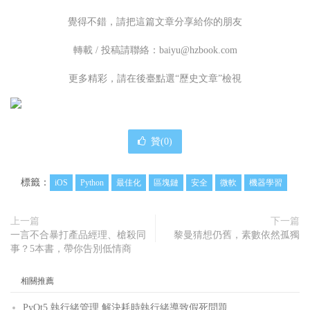
覺得不錯，請把這篇文章分享給你的朋友
轉載 / 投稿請聯絡：baiyu@hzbook.com
更多精彩，請在後臺點選“歷史文章”檢視
贊(
0
)
標籤：
iOS
Python
最佳化
區塊鏈
安全
微軟
機器學習
上一篇
下一篇
一言不合暴打產品經理、槍殺同
黎曼猜想仍舊，素數依然孤獨
事？5本書，帶你告別低情商
相關推薦
PyQt5 執行緒管理 解決耗時執行緒導致假死問題