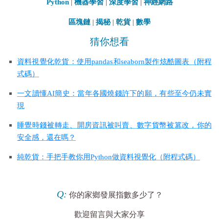
Python
|
機器學習
|
深度學習
|
神經網路
區塊鏈
|
揭秘
|
乾貨
|
數學
猜你想看
資料視覺化乾貨：使用pandas和seaborn製作炫酷圖表（附程
式碼）
一文讀懂AI簡史：當年各國燒錢許下的願，有些至今仍未實
現
睡覺時錢被轉走、開房資訊被叫賣、數字貨幣被篡改，你的
安全感，還在嗎？
純乾貨：手把手教你用Python做資料視覺化（附程式碼）
Q:
你的家鄉發展指數多少了
？
歡迎留言與大家分享