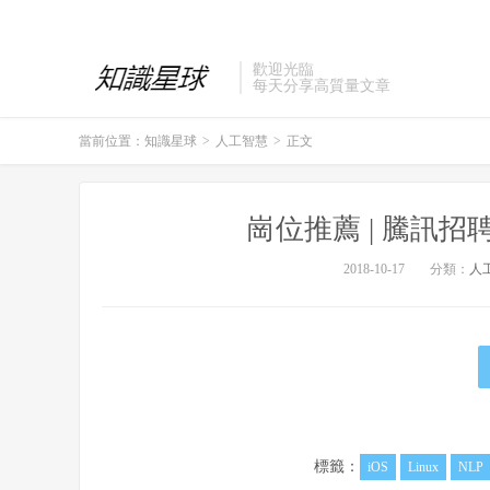
歡迎光臨
每天分享高質量文章
當前位置：
知識星球
>
人工智慧
>
正文
崗位推薦 | 騰訊
2018-10-17
分類：
人
標籤：
iOS
Linux
NLP