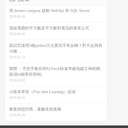
用 docker-compose 啟動 WebApi 和 SQL Server
2019-06-26
電線電纜的平方數及平方數和電流的換算公式
2018-04-02
面試官讓用5種python方法實現字串反轉？對不起我有
16種……
2019-01-13
實體 ：手把手教你用PyTorch快速準確地建立神經網
路(附4個學習用例)
2019-02-02
小樣本學習（Few-shot Learning）綜述
2019-04-01
黎曼猜想仍舊，素數依然孤獨
2018-09-26