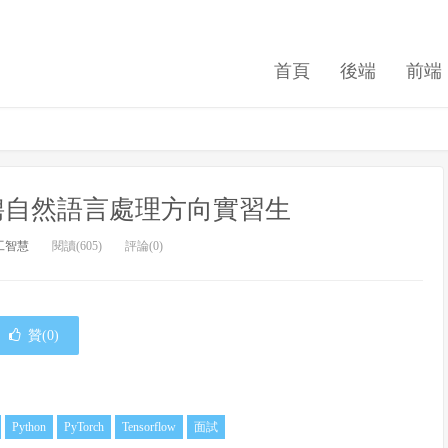
首頁
後端
前端
招聘自然語言處理方向實習生
工智慧
閱讀(605)
評論(0)
贊(
0
)
Python
PyTorch
Tensorflow
面試