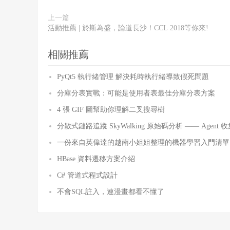
上一篇
活動推薦 | 於斯為盛，論道長沙！CCL 2018等你來!
相關推薦
PyQt5 執行緒管理 解決耗時執行緒導致假死問題
分庫分表實戰：可能是使用者表最佳分庫分表方案
4 張 GIF 圖幫助你理解二叉搜尋樹
分散式鏈路追蹤 SkyWalking 原始碼分析 —— Agent 收集
一份來自英偉達的越南小姐姐整理的機器學習入門清單
HBase 資料遷移方案介紹
C# 管道式程式設計
不會SQL註入，連漫畫都看不懂了