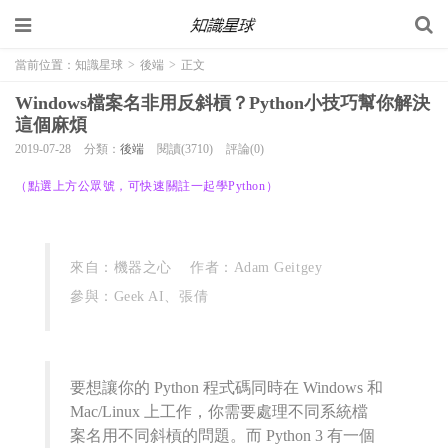
當前位置：
知識星球
>
後端
>
正文
Windows檔案名非用反斜槓？Python小技巧幫你解決
這個麻煩
2019-07-28
分類：
後端
閱讀(3710)
評論(0)
（點選上方公眾號，可快速關註一起學Python）
來自：機器之心 作者：Adam Geitgey
參與：Geek AI、張倩
要想讓你的 Python 程式碼同時在 Windows 和
Mac/Linux 上工作，你需要處理不同系統檔
案名用不同斜槓的問題。
而 Python 3 有一個