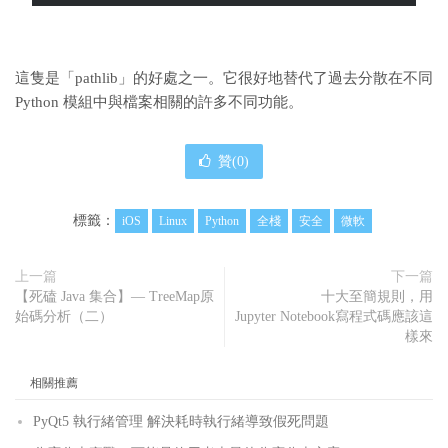
這隻是「pathlib」的好處之一。它很好地替代了過去分散在不同
Python 模組中與檔案相關的許多不同功能。
贊(
0
)
標籤：
iOS
Linux
Python
全棧
安全
微軟
上一篇
下一篇
【死磕 Java 集合】— TreeMap原
十大至簡規則，用
始碼分析（二）
Jupyter Notebook寫程式碼應該這
樣來
相關推薦
PyQt5 執行緒管理 解決耗時執行緒導致假死問題