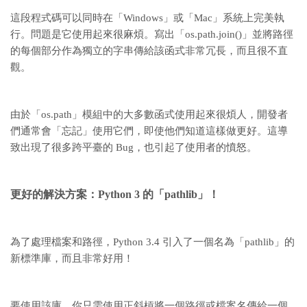
這段程式碼可以同時在「Windows」或「Mac」系統上完美執
行。問題是它使用起來很麻煩。寫出「os.path.join()」並將路徑
的每個部分作為獨立的字串傳給該函式非常冗長，而且很不直
觀。
由於「os.path」模組中的大多數函式使用起來很煩人，開發者
們通常會「忘記」使用它們，即使他們知道這樣做更好。這導
致出現了很多跨平臺的 Bug，也引起了使用者的憤怒。
更好的解決方案：
Python 3 的「pathlib」！
為了處理檔案和路徑，Python 3.4 引入了一個名為「pathlib」的
新標準庫，而且非常好用！
要使用該庫，你只需使用正斜槓將一個路徑或檔案名傳給一個