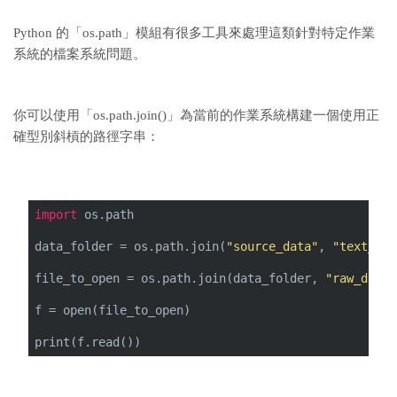
Python 的「os.path」模組有很多工具來處理這類針對特定作業
系統的檔案系統問題。
你可以使用「os.path.join()」為當前的作業系統構建一個使用正
確型別斜槓的路徑字串：
import
 os.path
data_folder = os.path.join(
"source_data"
, 
"text_fil
file_to_open = os.path.join(data_folder, 
"raw_data.
f = open(file_to_open)
print(f.read())