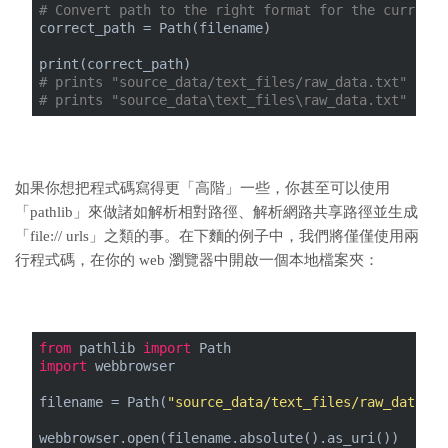
# Convert path to the right format for the current 
correct_path = Path(filename)
print(correct_path)
# prints "source_data/text_files/raw_data.txt" on M
# prints "source_data\text_files\raw_data.txt" on W
如果你想把程式碼寫得更「高階」一些，你甚至可以使用
「pathlib」來做諸如解析相對路徑、解析網路共享路徑並生成
「file:// urls」之類的事。在下麵的例子中，我們將僅僅使用兩
行程式碼，在你的 web 瀏覽器中開啟一個本地檔案夾：
from
 pathlib 
import
 Path
import
 webbrowser
filename = Path(
"source_data/text_files/raw_data.tx
webbrowser.open(filename.absolute().as_uri())