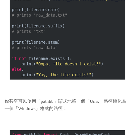
print(filename.name)
# prints "raw_data.txt"
print(filename.suffix)
# prints "txt"
print(filename.stem)
# prints "raw_data"
if
not
 filename.exists():
    print(
"Oops, file doesn't exist!"
)
else
:
    print(
"Yay, the file exists!"
)
你甚至可以使用「pathlib」顯式地將一個「Unix」路徑轉化為
一個「Windows」格式的路徑：