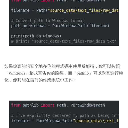
from
 pathlib 
import
 Path, PureWindowsPath
filename = Path(
"source_data/text_files/raw_data.tx
# Convert path to Windows format
path_on_windows = PureWindowsPath(filename)
print(path_on_windows)
# prints "source_data\text_files\raw_data.txt"
如果你真的想安全地在你的程式碼中使用反斜槓，你可以按照
「Windows」格式宣告你的路徑，而「pathlib」可以對其進行轉
化，使其能在當前的作業系統中工作：
from
 pathlib 
import
 Path, PureWindowsPath
# I've explicitly declared my path as being in Wind
filename = PureWindowsPath(
"source_data\\text_files