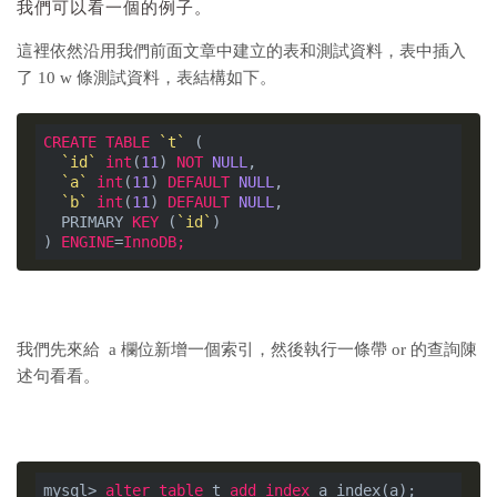
我們可以看一個的例子。
這裡依然沿用我們前面文章中建立的表和測試資料，表中插入
了 10 w 條測試資料，表結構如下。
CREATE
TABLE
`t`
 (
`id`
int
(
11
) 
NOT
NULL
,
`a`
int
(
11
) 
DEFAULT
NULL
,
`b`
int
(
11
) 
DEFAULT
NULL
,
  PRIMARY 
KEY
 (
`id`
)
) 
ENGINE
=
InnoDB;
我們先來給 a 欄位新增一個索引，然後執行一條帶 or 的查詢陳
述句看看。
mysql> 
alter
table
 t 
add
index
 a_index(a);
