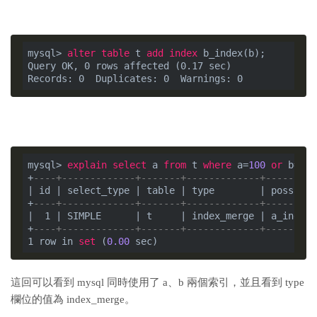
mysql> 
alter
table
 t 
add
index
 b_index(b);

Query OK, 0 rows affected (0.17 sec)

mysql> 
explain
select
 a 
from
 t 
where
 a=
100
or
 b=
600
+
----+-------------+-------+-------------+---------
| id | select_type | table | type        | possible
+
----+-------------+-------+-------------+---------
|  1 | SIMPLE      | t     | index_merge | a_index,
+
----+-------------+-------+-------------+---------
1 row in 
set
 (
0.00
這回可以看到 mysql 同時使用了 a、b 兩個索引，並且看到 type
欄位的值為 index_merge。