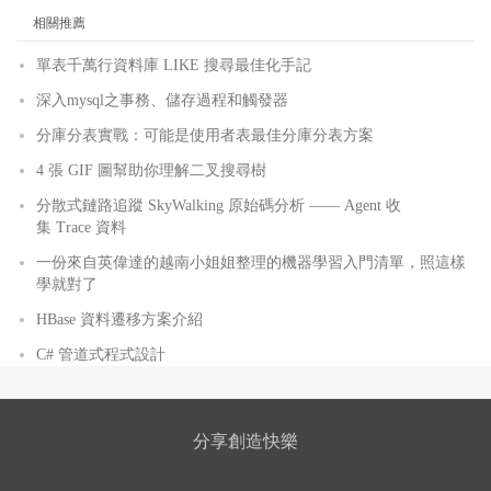
相關推薦
單表千萬行資料庫 LIKE 搜尋最佳化手記
深入mysql之事務、儲存過程和觸發器
分庫分表實戰：可能是使用者表最佳分庫分表方案
4 張 GIF 圖幫助你理解二叉搜尋樹
分散式鏈路追蹤 SkyWalking 原始碼分析 —— Agent 收
集 Trace 資料
一份來自英偉達的越南小姐姐整理的機器學習入門清單，照這樣
學就對了
HBase 資料遷移方案介紹
C# 管道式程式設計
分享創造快樂