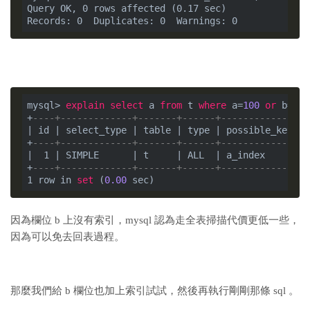
Query OK, 0 rows affected (0.17 sec)

mysql> 
explain
select
 a 
from
 t 
where
 a=
100
or
 b=
600
+
----+-------------+-------+------+---------------+
| id | select_type | table | type | possible_keys |
+
----+-------------+-------+------+---------------+
|  1 | SIMPLE      | t     | ALL  | a_index       |
+
----+-------------+-------+------+---------------+
1 row in 
set
 (
0.00
因為欄位 b 上沒有索引，mysql 認為走全表掃描代價更低一些，
因為可以免去回表過程。
那麼我們給 b 欄位也加上索引試試，然後再執行剛剛那條 sql 。