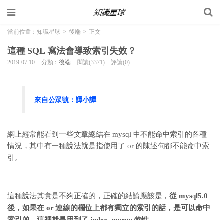
當前位置：
知識星球
>
後端
>
正文
這種 SQL 寫法會導致索引失效？
2019-07-10
分類：
後端
閱讀(3371)
評論(0)
來自公眾號：
譚小譚
網上經常能看到一些文章總結在 mysql 中不能命中索引的各種
情況，其中有一種說法就是指使用了 or 的陳述句都不能命中索
引。
這種說法其實是不夠正確的，正確的結論應該是，
從 mysql5.0
後，如果在 or 連線的欄位上都有獨立的索引的話，是可以命中
索引的，這裡就是用到了 index_merge 特性。