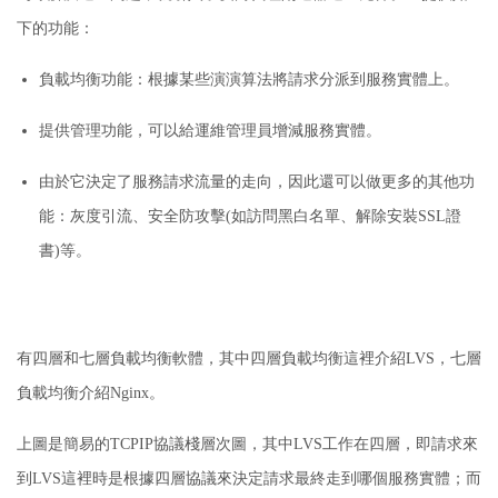
下的功能：
負載均衡功能：
根據某些演演算法將請求分派到服務實體上。
提供管理功能，可以給運維管理員增減服務實體。
由於它決定了服務請求流量的走向，因此還可以做更多的其他功
能：
灰度引流、安全防攻擊(如訪問黑白名單、解除安裝SSL證
書)等。
有四層和七層負載均衡軟體，其中四層負載均衡這裡介紹LVS，七層
負載均衡介紹Nginx。
上圖是簡易的TCPIP協議棧層次圖，其中LVS工作在四層，即請求來
到LVS這裡時是根據四層協議來決定請求最終走到哪個服務實體；
而