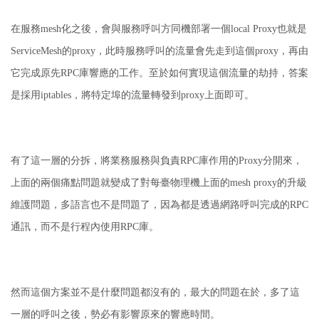
在服務mesh化之後，會與服務呼叫方同機部署一個local Proxy也就是
ServiceMesh的proxy，此時服務呼叫的流量會先走到這個proxy，再由
它完成原先RPC庫響應的工作。
至於如何實現這個流量的劫持，答案
是採用iptables，將特定埠的流量轉發到proxy上面即可。
有了這一層的分拆，將業務服務與負責RPC庫作用的Proxy分開來，
上面的兩個痛點問題就變成了對每臺物理機上面的mesh proxy的升級
維護問題，多語言也不是問題了，因為都是透過網路呼叫完成的RPC
通訊，而不是行程內使用RPC庫。
然而這個方案並不是什麼問題都沒有的，最大的問題在於，多了這
一層的呼叫之後，勢必有影響原來的響應時間。