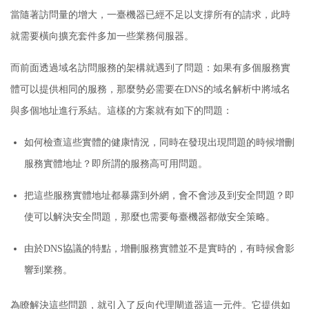
當隨著訪問量的增大，一臺機器已經不足以支撐所有的請求，此時
就需要橫向擴充套件多加一些業務伺服器。
而前面透過域名訪問服務的架構就遇到了問題：
如果有多個服務實
體可以提供相同的服務，那麼勢必需要在DNS的域名解析中將域名
與多個地址進行系結。
這樣的方案就有如下的問題：
如何檢查這些實體的健康情況，同時在發現出現問題的時候增刪
服務實體地址？
即所謂的服務高可用問題。
把這些服務實體地址都暴露到外網，會不會涉及到安全問題？
即
使可以解決安全問題，那麼也需要每臺機器都做安全策略。
由於DNS協議的特點，增刪服務實體並不是實時的，有時候會影
響到業務。
為瞭解決這些問題，就引入了反向代理閘道器這一元件。
它提供如