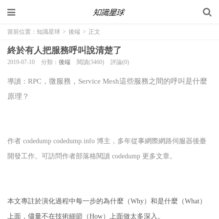
當前位置：
知識星球
>
後端
>
正文
終於有人把服務呼叫說清楚了
2019-07-10
分類：
後端
閱讀(3460)
評論(0)
RPC，微服務，Service Mesh這些服務之間的呼叫是什麼
導讀：
原理？
作者 codedump codedump.info 博主，多年從事網際網路伺服器後臺
開發工作。可訪問作者部落格閱讀 codedump 更多文章。
本文專註於演化過程中每一步的為什麼（Why）和是什麼（What）
上面，儘量不在技術細節（How）上面做太多深入。