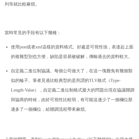
列等就比較麻煩。
當時常見的手段有以下幾種：
使用json或者xml這樣的資料格式。
好處是可視性強，表達起上面
的複雜型別也方便，缺陷是容易被破解，傳輸過去的資料較大。
自定義二進位制協議。
每個公司做大了，在這一塊難免有幾個類
似的輪子。
筆者見過比較典型的是所謂的TLV格式（Type-
Length-Value），自定義二進位制格式最大的問題出現在協議聯調
與協商的時候，由於可視性比較弱，有可能這邊少了一個欄位那
邊多了一個欄位，給聯調流程帶來麻煩。