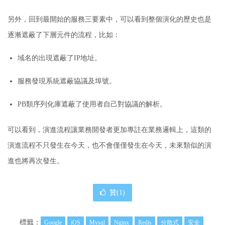
另外，回到最開始的服務三要素中，可以看到整個演化的歷史也是
逐漸遮蔽了下層元件的流程，比如：
域名的出現遮蔽了IP地址。
服務發現系統遮蔽協議及埠號。
PB類序列化庫遮蔽了使用者自己對協議的解析。
可以看到，演進流程讓業務開發者更加專註在業務邏輯上，這類的
演進流程不只發生在今天，也不會僅僅發生在今天，未來類似的演
進也將再次發生。
贊(
1
)
標籤：
Google
iOS
Mysql
Nginx
Redis
分散式
安全