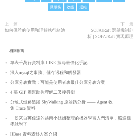
微服務
效能
運維
上一篇
下一篇
如何優雅的使用和理解執行緒池
SOFAJRaft 選舉機制剖
析 | SOFAJRaft 實現原理
相關推薦
單表千萬行資料庫 LIKE 搜尋最佳化手記
深入mysql之事務、儲存過程和觸發器
分庫分表實戰：可能是使用者表最佳分庫分表方案
4 張 GIF 圖幫助你理解二叉搜尋樹
分散式鏈路追蹤 SkyWalking 原始碼分析 —— Agent 收
集 Trace 資料
一份來自英偉達的越南小姐姐整理的機器學習入門清單，照這樣
學就對了
HBase 資料遷移方案介紹