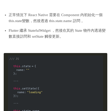
正常情況下 React Native 需要在 Component 內初始化一個
this.state變數，然後透過 this.state.name 訪問 。
Flutter 繼承 StatefulWidget ，然後在其的 State 物件內透過變
數直接訪問和 setState 觸發更新。
/// JS
this
.state = {
       name: 
""
    };
    ···
this
.setState({
        name: 
"loading"
    });
    ···
this
.state.name