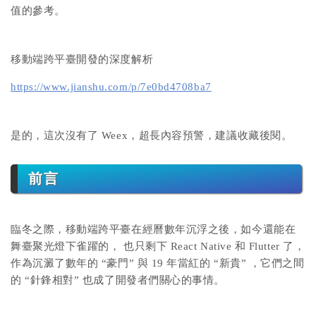
值的參考。
移動端跨平臺開發的深度解析
https://www.jianshu.com/p/7e0bd4708ba7
是的，這次沒有了 Weex，超長內容預警，建議收藏後閱。
前言
臨冬之際，移動端跨平臺在經曆數年沉浮之後，如今還能在
舞臺聚光燈下雀躍的， 也只剩下 React Native 和 Flutter 了，
作為沉澱了數年的 “豪門” 與 19 年當紅的 “新貴” ，它們之間
的 “針鋒相對” 也成了開發者們關心的事情。