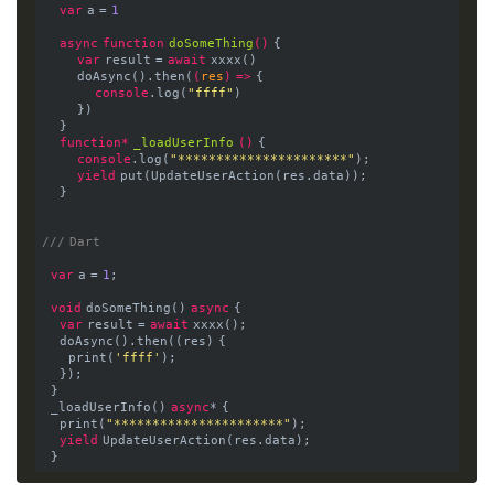
var
 a = 
1
async
function
doSomeThing
() 
{
var
 result = 
await
 xxxx()
        doAsync().then(
(
res
) =>
 {
console
.log(
"ffff"
)
        })
    }
function
* 
_loadUserInfo
 () 
{
console
.log(
"**********************"
);
yield
 put(UpdateUserAction(res.data));
    }
/// Dart
var
 a = 
1
;
void
 doSomeThing() 
async
 {
var
 result = 
await
 xxxx();
    doAsync().then((res) {
      print(
'ffff'
);
    });
  }
  _loadUserInfo() 
async
* {
    print(
"**********************"
);
yield
 UpdateUserAction(res.data);
  }