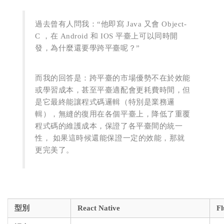
過去曾有人問我：“他即寫 Java 又會 Object-
C ，在 Android 和 IOS 平臺上可以同時開
發，為什麼還要學跨平臺呢？”
而我的回答是：跨平臺的市場優勢不在於效能
或學習成本，甚至平臺適配會更耗費時間，但
是它最終能讓程式碼邏輯（特別是業務邏
輯），無縫的復用在各個平臺上，降低了重覆
程式碼的維護成本，保證了各平臺間的統一
性， 如果這時候還能保證一定的效能，那就
更完美了。
型別
React Native
Fl