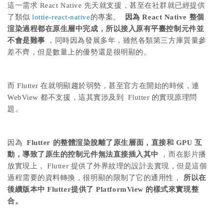
這一需求 React Native 先天就支援，甚至在社群就已經提供
了類似
lottie-react-native
的專案。
因為 React Native 整個
渲染過程都在原生層中完成，所以接入原有平臺控制元件並
不會是難事
，同時因為發展多年，雖然各類第三方庫質量參
差不齊，但是數量上的優勢還是很明顯的。
而 Flutter 在就明顯趨於弱勢，甚至官方在開始的時候，連
WebView 都不支援，這其實涉及到 Flutter 的實現原理問
題。
因為
Flutter 的整體渲染脫離了原生層面，直接和 GPU 互
動，導致了原生的控制元件無法直接插入其中
，而在影片播
放實現上， Flutter 提供了外界紋理的設計去實現，但是這個
過程需要的資料轉換，很明顯的限制了它的通用性，
所以在
後續版本中 Flutter提供了 PlatformView 的樣式來實現整
合。