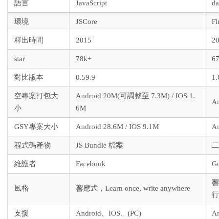
語言
JavaScript
da
環境
JSCore
Fl
釋出時間
2015
2
star
78k+
6
對比版本
0.59.9
1.
空專案打包大
Android 20M(可調整至 7.3M) / IOS 1.
An
小
6M
GSY專案大小
Android 28.6M / IOS 9.1M
An
程式碼產物
JS Bundle 檔案
二
維護者
Facebook
G
響
風格
響應式，Learn once, write anywhere
行
支援
Android、IOS、(PC)
A