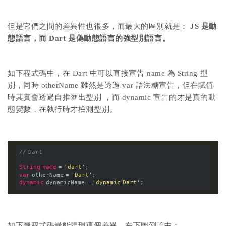
但是它們之間的差異性也很多，而最大的區別就是：
JS 是動
態語言，而 Dart 是偽動態語言的強型別語言。
如下程式碼中，在 Dart 中可以直接宣告 name 為 String 型
別，同時 otherName 雖然是透過 var 語法糖宣告，但在賦值
時其實會透過自推匯出型別 ，而 dynamic 宣告的才是真的動
態變數，在執行時才檢測型別。
// Dart
String
name
 = 
'dart'
;
var
 otherName = 
'Dart'
;
dynamic
 dynamicName = 
'dynamic Dart'
;
如下圖程式碼最能體現這個差異，在下圖例子中：