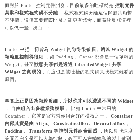
而對於 Flutter 控制元件開發，目前最多的吐槽就是
控制元件
巢狀和樣式程式碼不分離
，樣式程式碼分離這個問題我就暫
不評價，這個真要實際開發才能更有體會，而關於巢狀這裡
可以做一些 “洗白” ：
Flutter 中把一切皆為 Widget 貫徹得很徹底，
所以 Widget 的
顆粒度控制得很細
，如 Padding 、Center 都會是一個單獨的
Widget，甚至
狀態共享都是透過 InheritedWidget 共享
Widget 去實現的
，而這也是被吐槽的程式碼巢狀樣式難看的
原因。
事實上正是因為顆粒度細，所以你才可以透過不同的 Widget
， 自由組合出多種業務模版
， 比如 Flutter 中常用的
Container ，它就是官方幫你組合好的模板之一，
Container
內部其實是由 Align、 ConstrainedBox、DecoratedBox 、
Padding 、Transform 等控制元件組合而成
，所以巢狀深度
等問題完全是可以人為控制，甚至可以在幀率和繪製上做到