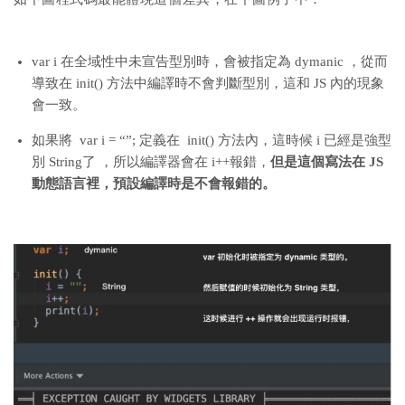
var i 在全域性中未宣告型別時，會被指定為 dymanic ，從而
導致在 init() 方法中編譯時不會判斷型別，這和 JS 內的現象
會一致。
如果將 var i = “”; 定義在 init() 方法內，這時候 i 已經是強型
別 String了 ，所以編譯器會在 i++報錯，
但是這個寫法在 JS
動態語言裡，預設編譯時是不會報錯的。