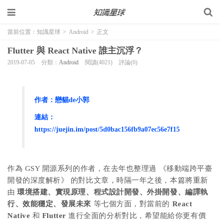
當前位置：
知識星球
>
Android
>
正文
Flutter 與 React Native 誰主沉浮？
2019-07-05
分類：
Android
閱讀(4021)
評論(0)
作者：戀貓de小郭
連結：
https://juejin.im/post/5d0bac156fb9a07ec56e7f15
作為 GSY 開源系列的作者，在去年也整理過 《移動端跨平臺
開發的深度解析》 的對比文章，時隔一年之後，本篇將重新
由
環境搭建、實現原理、程式設計開發、外掛開發、編譯執
行、效能穩定、發展未來
等七個方面，對當前的
React
Native
和
Flutter
進行全面的分析對比，希望能給你更有價