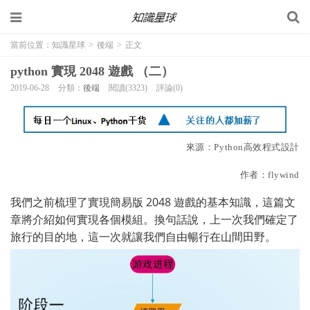
當前位置：
知識星球
>
後端
>
正文
python 實現 2048 遊戲 （二）
2019-06-28
分類：
後端
閱讀(3323)
評論(0)
來源：Python高效程式設計
作者：flywind
我們之前梳理了實現簡易版 2048 遊戲的基本知識，這篇文
章將介紹如何實現各個模組。換句話說，上一次我們確定了
旅行的目的地，這一次就讓我們自由暢行在山間田野。