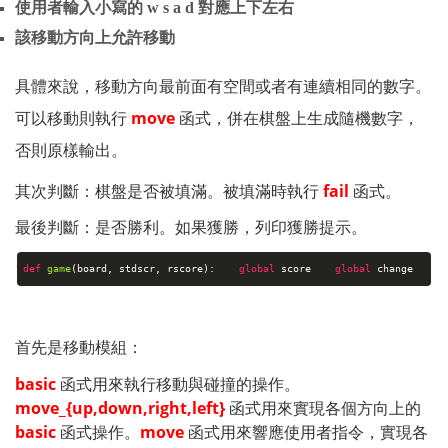
使用者輸入小寫的 w s a d 對應上下左右
該移動方向上允許移動
具體來說，移動方向最前面有空間或者有連續相同的數字。
可以移動則執行 
move
 函式，併在棋盤上生成隨機數字，
否則原樣輸出。
其次判斷：棋盤是否被填滿。被填滿時執行 
fail
函式。
最後判斷：是否勝利。如果獲勝，列印獲勝提示。
def
game
(board, stdscr, rscore)
:
global
score
global
chang
首先是移動模組：
basic
 函式用來執行移動與碰撞的操作。
move_{up,down,right,left}
 函式用來實現各個方向上的 
basic
函式操作。
move
 函式用來響應使用者指令，實現各