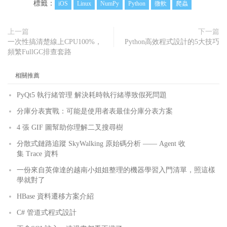
標籤：
iOS
Linux
NumPy
Python
微軟
爬蟲
上一篇
下一篇
一次性搞清楚線上CPU100%，
Python高效程式設計的5大技巧
頻繁FullGC排查套路
相關推薦
PyQt5 執行緒管理 解決耗時執行緒導致假死問題
分庫分表實戰：可能是使用者表最佳分庫分表方案
4 張 GIF 圖幫助你理解二叉搜尋樹
分散式鏈路追蹤 SkyWalking 原始碼分析 —— Agent 收
集 Trace 資料
一份來自英偉達的越南小姐姐整理的機器學習入門清單，照這樣
學就對了
HBase 資料遷移方案介紹
C# 管道式程式設計