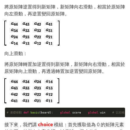
將原矩陣逆置得到新矩陣，新矩陣向右滑動，相當於原矩陣
向左滑動，再逆置變回原矩陣。
向上滑動：
將原矩陣轉置加逆置得到新矩陣，新矩陣向右滑動，相當於
原矩陣向上滑動，再透過轉置加逆置變回原矩陣。
# 基礎移動
def
basic
(board)
:
global
score
global
win
# 以右移為
接下來，我們講 
choice
模組：首先獲取值為 0 的矩陣元素