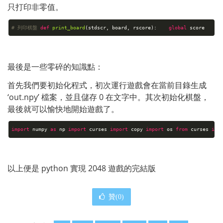
只打印非零值。
# 列印棋盤
def
print_board
(stdscr, board, rscore)
:
global
score rsco
最後是一些零碎的知識點：
首先我們要初始化程式，初次運行遊戲會在當前目錄生成 
‘out.npy’ 檔案，並且儲存 0 在文字中。其次初始化棋盤，
最後就可以愉快地開始遊戲了。
import
numpy
as
np
import
curses
import
copy
import
os
from
curses
imp
以上便是 python 實現 2048 遊戲的完結版
贊(
0
)