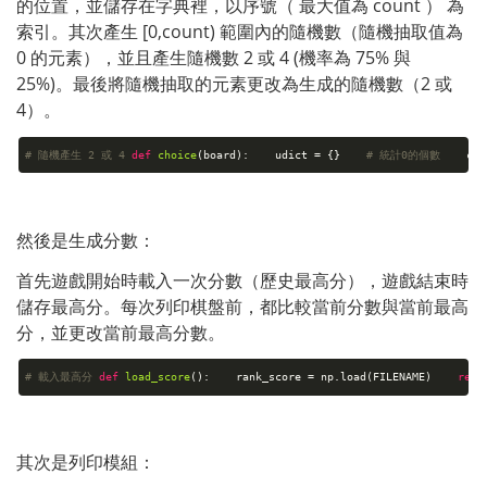
的位置，並儲存在字典裡，以序號（ 最大值為 count ） 為
索引。其次產生 [0,count) 範圍內的隨機數（隨機抽取值為 
0 的元素），並且產生隨機數 2 或 4 (機率為 75% 與 
25%)。最後將隨機抽取的元素更改為生成的隨機數（2 或 
4）。
# 隨機產生 2 或 4
def
choice
(board)
:
udict = {}
# 統計0的個數
coun
然後是生成分數：
首先遊戲開始時載入一次分數（歷史最高分），遊戲結束時
儲存最高分。每次列印棋盤前，都比較當前分數與當前最高
分，並更改當前最高分數。
# 載入最高分
def
load_score
()
:
rank_score = np.load(FILENAME)
retu
其次是列印模組：