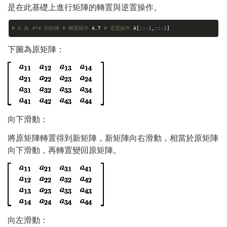
是在此基礎上進行矩陣的轉置與逆置操作。
# A 為 4*4 的矩陣
# 轉置操作
A.T
# 逆置操作
A[::
-1
,::
-1
]
下圖為原矩陣：
向下滑動：
將原矩陣轉置得到新矩陣，新矩陣向右滑動，相當於原矩陣
向下滑動，再轉置變回原矩陣。
向左滑動：