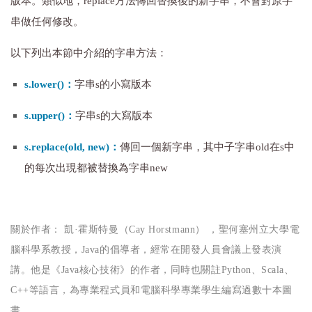
版本。類似地，replace方法傳回替換後的新字串，不會對原字
串做任何修改。
以下列出本節中介紹的字串方法：
s.lower()：
字串s的小寫版本
s.upper()：
字串s的大寫版本
s.replace(old, new)：
傳回一個新字串，其中子字串old在s中
的每次出現都被替換為字串new
關於作者： 凱·霍斯特曼（Cay Horstmann） ，聖何塞州立大學電
腦科學系教授，Java的倡導者，經常在開發人員會議上發表演
講。他是《Java核心技術》的作者，同時也關註Python、Scala、
C++等語言，為專業程式員和電腦科學專業學生編寫過數十本圖
書。