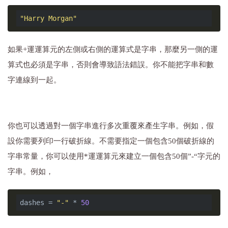
"Harry Morgan"
如果+運運算元的左側或右側的運算式是字串，那麼另一側的運
算式也必須是字串，否則會導致語法錯誤。你不能把字串和數
字連線到一起。
你也可以透過對一個字串進行多次重覆來產生字串。例如，假
設你需要列印一行破折線。不需要指定一個包含50個破折線的
字串常量，你可以使用*運運算元來建立一個包含50個”-“字元的
字串。例如，
dashes = 
"-"
 * 
50