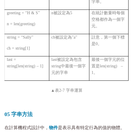
字串。
greeting = “H & S”
n被設定為5
在統計數量時每個
空格都作為一個字
n = len(greeting)
元。
string = “Sally”
ch被設定為”a”
註意，第一個下標
是0。
ch = string[1]
last =
last被設定為包含
最後一個字元的位
string[len(string) – 1]
string中最後一個字
置是len(string) –
元的字串
1。
▲
表2-7 字串運算
05 字串方法
在計算機程式設計中，
物件
是表示具有特定行為的值的物體。