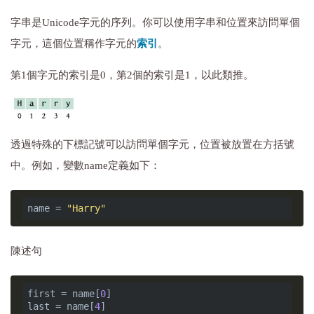
字串是Unicode字元的序列。你可以使用字串和位置來訪問單個
字元，這個位置稱作字元的
索引
。
第1個字元的索引是0，第2個的索引是1，以此類推。
透過特殊的下標記號可以訪問單個字元，位置被放置在方括號
中。例如，變數name定義如下：
name = 
"Harry"
陳述句
first = name[
0
]

last = name[
4