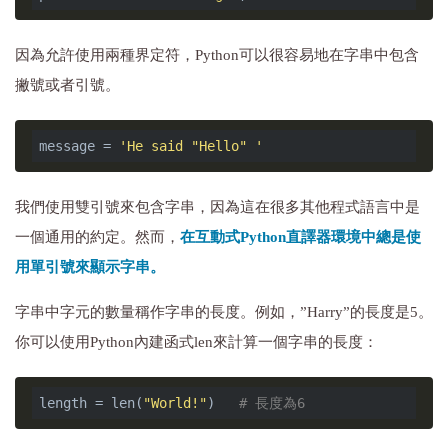
因為允許使用兩種界定符，Python可以很容易地在字串中包含
撇號或者引號。
message = 
'He said "Hello" '
我
們使用雙引號來包含字串，因為這在很多其他程式語言中是
一個通用的約定。然而，
在互動式Python直譯器環境中總是使
用單引號來顯示字串。
字串中字元的數量稱作字串的長度。例如，”Harry”的長度是5。
你可以使用Python內建函式len來計算一個字串的長度：
length = len(
"World!"
)   
# 長度為6