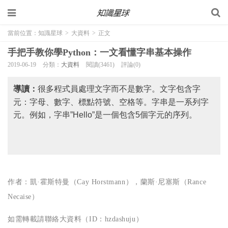
當前位置：
知識星球
>
大資料
>
正文
手把手教你學Python：一文看懂字串基本操作
2019-06-19
分類：
大資料
閱讀(3461)
評論(0)
導讀：
很多程式員處理文字而不是數字。文字包含字
元：字母、數字、標點符號、空格等。字串是一系列字
元。例如，字串”Hello”是一個包含5個字元的序列。
作者：凱·霍斯特曼（Cay Horstmann），蘭斯·尼塞斯（Rance
Necaise）
如需轉載請聯絡大資料（ID：hzdashuju）