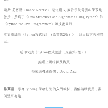
蘭斯·尼塞斯（Rance Necaise） 蘭道爾夫-麥肯學院電腦科學系副
教授，撰寫了《Data Structures and Algorithms Using Python》和
《Python for Java Programmers》等技術書籍。
本文摘編自
《
Python程式設計（原書第2版）
》
，經出版方授權釋
出。
延伸閱讀《
Python程式設計（原書第2版）
》
點選上圖瞭解及購買
轉載請聯絡微信：DoctorData
推薦語：
專為Python初學者打造的入門教材，講解清晰實用，案
例豐富有趣。