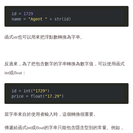
id = 
1729
name = 
"Agent "
函式str也可以用來把浮點數轉換為字串。
反過來，為了把包含數字的字串轉換為數字值，可以使用函式
int或float：
id = int(
"1729"
) 

price = float(
"17.29"
當字串來自於使用者輸入時，這個轉換很重要。
傳遞給函式int或float的字串只能包含隱含型別的常量。例如，