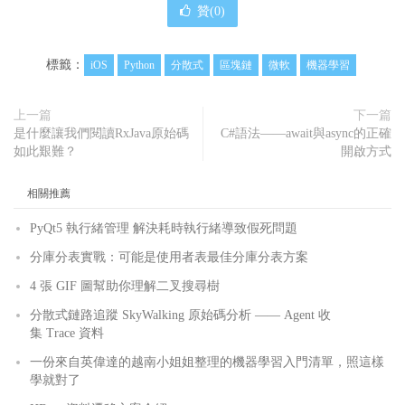
贊(
0
)
標籤：
iOS
Python
分散式
區塊鏈
微軟
機器學習
上一篇
下一篇
是什麼讓我們閱讀RxJava原始碼
C#語法——await與async的正確
如此艱難？
開啟方式
相關推薦
PyQt5 執行緒管理 解決耗時執行緒導致假死問題
分庫分表實戰：可能是使用者表最佳分庫分表方案
4 張 GIF 圖幫助你理解二叉搜尋樹
分散式鏈路追蹤 SkyWalking 原始碼分析 —— Agent 收
集 Trace 資料
一份來自英偉達的越南小姐姐整理的機器學習入門清單，照這樣
學就對了