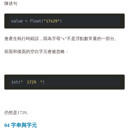
陳述句
value = float(
"17x29"
會產生執行時錯誤，因為字母”x”不是浮點數常量的一部分。
前面和後面的空白字元會被忽略：
int(
"　1729　"
仍然是1729。
04 字串與字元