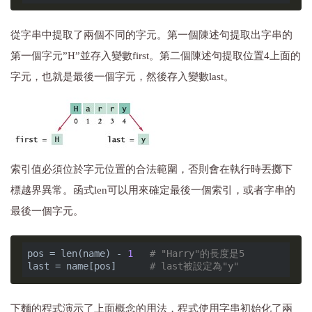
從字串中提取了兩個不同的字元。第一個陳述句提取出字串的
第一個字元”H”並存入變數first。第二個陳述句提取位置4上面的
字元，也就是最後一個字元，然後存入變數last。
索引值必須位於字元位置的合法範圍，否則會在執行時丟擲下
標越界異常。函式len可以用來確定最後一個索引，或者字串的
最後一個字元。
pos = len(name) - 
1
# "Harry"的長度是5 
last = name[pos]      
# last被設定為"y" 
下麵的程式演示了上面概念的用法，程式使用字串初始化了兩