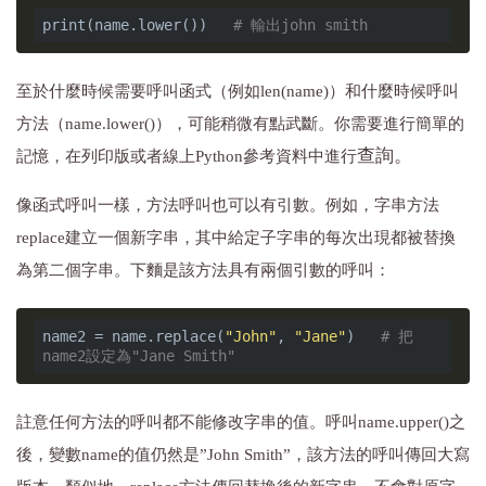
print(name.lower())   
# 輸出john smith 
至於什麼時候需要呼叫函式（例如len(name)）和什麼時候呼叫
方法（name.lower()），可能稍微有點武斷。你需要進行簡單的
查詢。
記憶，在列印版或者線上Python參考資料中進行
像函式呼叫一樣，方法呼叫也可以有引數。例如，字串方法
replace建立一個新字串，其中給定子字串的每次出現都被替換
為第二個字串。下麵是該方法具有兩個引數的呼叫：
name2 = name.replace(
"John"
, 
"Jane"
)   
# 把
name2設定為"Jane Smith"
註意任何方法的呼叫都不能修改字串的值。呼叫name.upper()之
後，變數name的值仍然是”John Smith”，該方法的呼叫傳回大寫