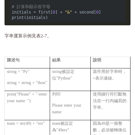
# 計算和顯示首字母
initials = first[
0
] + 
"&"
 + second[
0
] 

字串運算示例見表2-7。
陳述句
結果
說明
string = “Py”
string被設定
當作用於字串時，
位”Python”
+表示連線。
string = string + “thon”
print(“Please” + ” enter
列印
使用續行符打斷無
your name: “)
法在一行內編寫的
Please enter your
字串。
name:
team = str(49) + “ers”
team被設定
因為49是一個整
為”49ers”
數，必須被轉換位