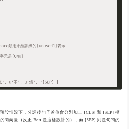
space類用未經訓練的[unused1]表示
字元是[UNK]
', u'不', u'錯', '[SEP]']
情況下，分詞後句子首位會分別加上 [CLS] 和 [SEP] 標
句向量（反正 Bert 是這樣設計的），而 [SEP] 則是句間的
。