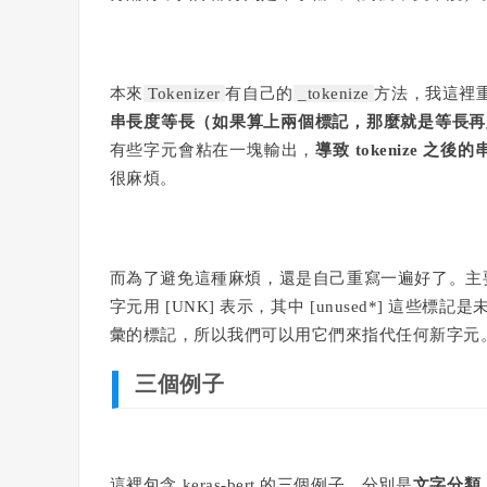
本來
Tokenizer
有自己的
_tokenize
方法，我這裡
串長度等長（如果算上兩個標記，那麼就是等長再加
有些字元會粘在一塊輸出，
導致 tokenize 
很麻煩。
而為了避免這種麻煩，還是自己重寫一遍好了。主要就是
字元用 [UNK] 表示，其中 [unused*] 這些
彙的標記，所以我們可以用它們來指代任何新字元
三個例子
這裡包含 keras-bert 的三個例子，分別是
文字分類