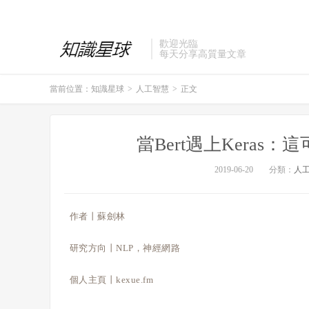
歡迎光臨
每天分享高質量文章
當前位置：
知識星球
>
人工智慧
>
正文
當Bert遇上Keras
2019-06-20
分類：
人
作者丨蘇劍林
研究方向丨NLP，神經網路
個人主頁丨kexue.fm