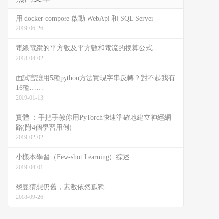
用 docker-compose 啟動 WebApi 和 SQL Server
2019-06-26
電線電纜的平方數及平方數和電流的換算公式
2018-04-02
面試官讓用5種python方法實現字串反轉？對不起我有
16種……
2019-01-13
實體 ：手把手教你用PyTorch快速準確地建立神經網
路(附4個學習用例)
2019-02-02
小樣本學習（Few-shot Learning）綜述
2019-04-01
黎曼猜想仍舊，素數依然孤獨
2018-09-26