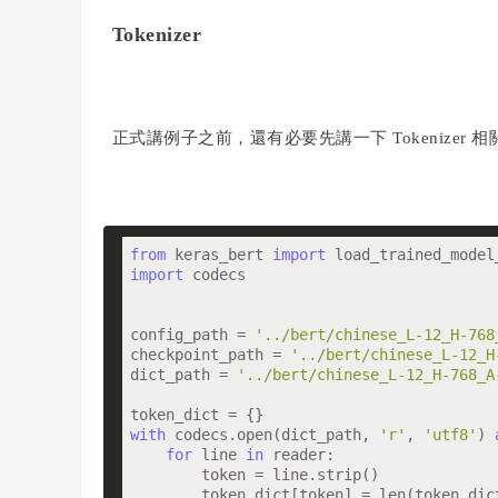
Tokenizer
正式講例子之前，還有必要先講一下 Tokenizer 相關內
from
 keras_bert 
import
import
 codecs

config_path = 
'../bert/chinese_L-12_H-768
checkpoint_path = 
'../bert/chinese_L-12_H
dict_path = 
'../bert/chinese_L-12_H-768_A
with
 codecs.open(dict_path, 
'r'
, 
'utf8'
) 
for
 line 
in
 reader:

        token = line.strip()

        token_dict[token] = len(token_dict