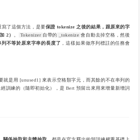
重寫了這個方法，是要
保證 tokenize 之後的結果，跟原來的字
 2）
。
To
kenizer
自帶的
_tokenize
會自動去掉空格，然後
之後的串列不等於原來字串的長度了
，這樣如果做序列標註的任務會
用 [unused1] 來表示空格類字元，而其餘的不在串列的
標記是未經訓練的（隨即初始化），是 Bert 預留出來用來增量新增詞
。
、關係抽取和主體抽取
，都是在官方釋出的預訓練權重基礎上