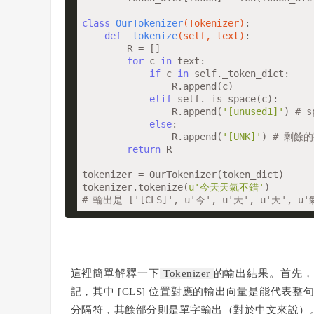
class
OurTokenizer
(Tokenizer)
:
def
_tokenize
(self, text)
:
        R = []

for
 c 
in
 text:

if
 c 
in
 self._token_dict:

                R.append(c)

elif
 self._is_space(c):

                R.append(
'[unused1]'
) 
# 
else
:

                R.append(
'[UNK]'
) 
# 剩餘的
return
 R

tokenizer = OurTokenizer(token_dict)

tokenizer.tokenize(
u'今天天氣不錯'
# 輸出是 ['[CLS]', u'今', u'天', u'天', u'氣
這裡簡單解釋一下
Tokenizer
的輸出結果。首先，預設
記，其中 [CLS] 位置對應的輸出向量是能代表整句的
分隔符，其餘部分則是單字輸出（對於中文來說）