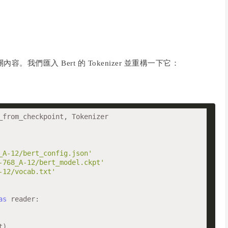
容。我們匯入 Bert 的 Tokenizer 並重構一下它：
_A-12/bert_config.json'
-768_A-12/bert_model.ckpt'
-12/vocab.txt'
as
 reader:

)
