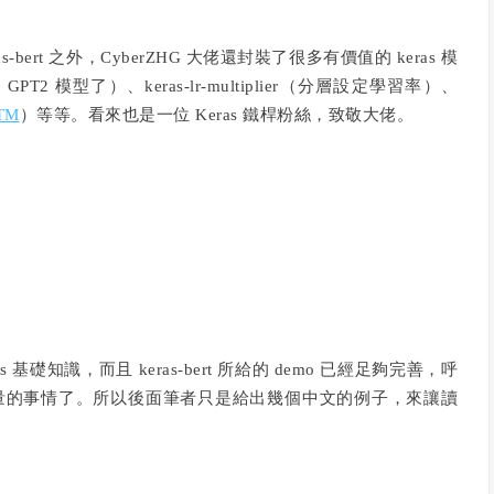
ert 之外，CyberZHG 大佬還封裝了很多有價值的 keras 模
 GPT2 模型了）、keras-lr-multiplier（分層設定學習率）、
TM
）等等。
看來也是一位 Keras 鐵桿粉絲，致敬大佬。
as 基礎知識，而且 keras-bert 所給的 demo 已經足夠完善，呼
術含量的事情了。所以後面筆者只是給出幾個中文的例子，來讓讀