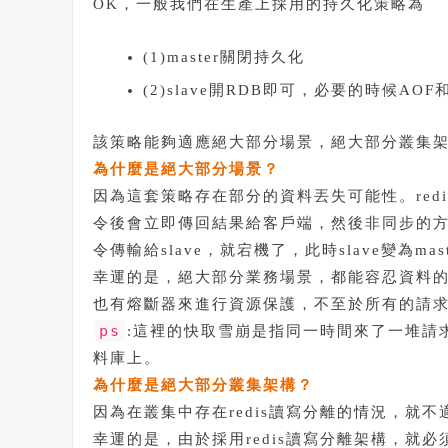
OK，一般我們在生產上採用的持久化策略為
(1)master關閉持久化
(2)slave開RDB即可，必要的時候AOF
該策略能夠適應絕大部分場景，絕大部分叢集
為什麼是絕大部分場景？
因為這套策略存在部分的資料丟失可能性。redi
令後會立即傳回結果給客戶端，然後非同步的方式把
令傳輸給slave，就宕機了，此時slave變為ma
幸運的是，絕大部分業務場景，都能容忍資料
也有熔斷器來進行資源保護，不至於所有的請
ps
:這裡的快取雪崩是指同一時間來了一堆請求
料庫上。
為什麼是絕大部分叢集架構？
因為在叢集中存在redis讀寫分離的情況，就
幸運的是，由於採用redis讀寫分離架構，就