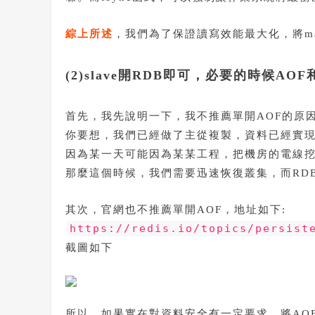
綜上所述
，我們為了保證讀寫效能最大化，將ma
(2)slave開RDB即可，必要的時候AO
首先，我先說明一下，我不推薦單開AOF的原
你要想，我們已經做了主從複製，資料已經實現備
因為某一天可能因為某某工程，把機房的電線挖斷了
那麼這個時候，我們需要迅速恢復叢集，而RD
其次，官網也不推薦單開AOF，地址如下:
https://redis.io/topics/persist
截圖如下
所以，如果實在對資料安全有一定要求，將AOF