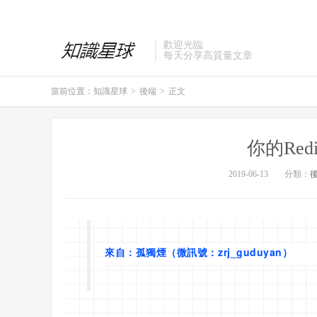
歡迎光臨
每天分享高質量文章
當前位置：
知識星球
>
後端
>
正文
你的Re
2019-06-13
分類：
來自：孤獨煙（微訊號：zrj_guduyan）