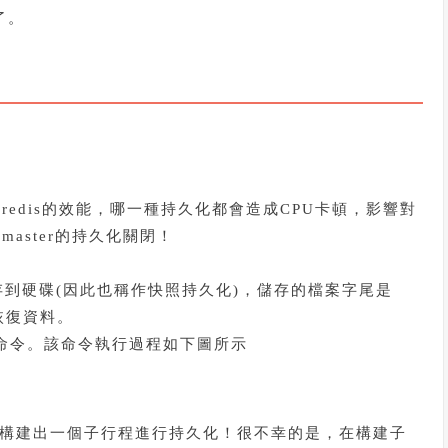
了。
edis的效能，哪一種持久化都會造成CPU卡頓，影響對
aster的持久化關閉！
存到硬碟(因此也稱作快照持久化)，儲存的檔案字尾是
案恢復資料。
ve命令。該命令執行過程如下圖所示
)，構建出一個子行程進行持久化！很不幸的是，在構建子