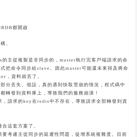
和RDB都開啟
架構。
s的主從複製是非同步的，master執行完客戶端請求的命
命令同步給slave。因此master可能還未來得及將命
ster，資料就丟了。
的部分丟失。假設，真的遇到快取雪崩的情況，程式碼中
求都轉發到資料庫上，導致我們的服務崩潰！
，請求的key在redis中不存在，導致請求全部轉發到資
不適合這套方案了。
必須要考慮主從同步的延遲性問題，徒增系統複雜度。目前