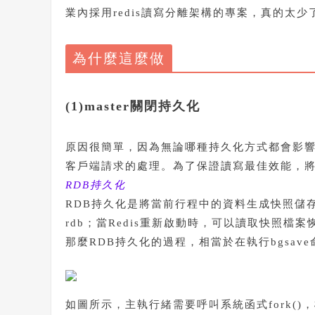
業內採用redis讀寫分離架構的專案，真的太少
為什麼這麼做
(1)master關閉持久化
原因很簡單，因為無論哪種持久化方式都會影響r
客戶端請求的處理。為了保證讀寫最佳效能，將m
RDB持久化
RDB持久化是將當前行程中的資料生成快照儲
rdb；當Redis重新啟動時，可以讀取快照檔
那麼RDB持久化的過程，相當於在執行bgsa
如圖所示，主執行緒需要呼叫系統函式fork(