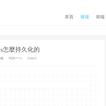
首頁
後端
前端
dis怎麼持久化的
後端
閱讀(2711)
評論(0)