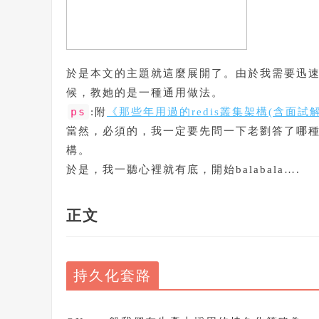
於是本文的主題就這麼展開了。由於我需要迅
候，教她的是一種通用做法。
ps
:附
《那些年用過的redis叢集架構(含面試
當然，必須的，我一定要先問一下老劉答了哪種redi
構。
於是，我一聽心裡就有底，開始balabala….
正文
持久化套路