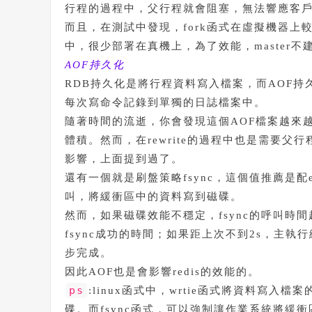
行程的過程中，父行程就會阻塞，無法響應客
而且，在測試中發現，fork函式在虛擬機器上較
中，很少部署在真機上，為了效能，master不
AOF持久化
RDB持久化是將行程資料寫入檔案，而AOF持久化(即
每次寫命令記錄到單獨的日誌檔案中。
隨著時間的流逝，你會發現這個AOF檔案越來越大，
體積。然而，在rewrite的過程中也是需要父行程來
影響，上面提到過了。
還有一個就是刷盤策略fsync，這個值推薦是配eve
叫，將緩衝區中的資料寫到磁碟。
然而，如果磁碟效能不穩定，fsync的呼叫時
fsync成功的時間；如果距上次不到2s，主執
步完成。
因此AOF也是會影響redis的效能的。
ps
:linux函式中，wrtie函式將資料寫
碟。而fsync函式，可以強制讓作業系統將緩