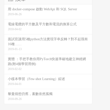
用 docker-compose 啟動 WebApi 和 SQL Server
2019-06-26
電線電纜的平方數及平方數和電流的換算公式
2018-04-02
面試官讓用5種python方法實現字串反轉？對不起我有
16種……
2019-01-13
實體 ：手把手教你用PyTorch快速準確地建立神經網
路(附4個學習用例)
2019-02-02
小樣本學習（Few-shot Learning）綜述
2019-04-01
黎曼猜想仍舊，素數依然孤獨
2018-09-26