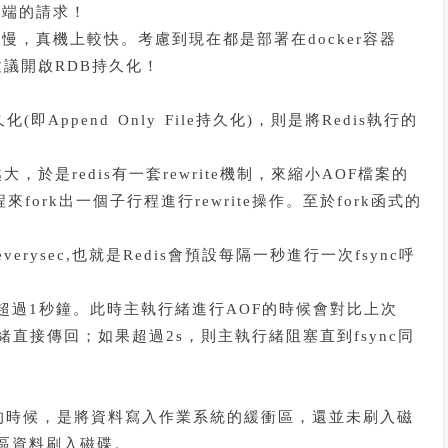
戶端的請求！
慢，真機上較快。考慮到現在都是部署在docker容器
建議開啟RDB持久化！
Append Only File持久化)，則是將Redis執行的
於是redis有一套rewrite機制，來縮小AOF檔案的
fork出一個子行程進行rewrite操作。至於fork函式的
rysec,也就是Redis會預設每隔一秒進行一次fsync呼
間超過1秒鐘。此時主執行緒進行AOF的時候會對比上次
行緒直接傳回；如果超過2s，則主執行緒阻塞直到fsync同
入檔案的時候，是將資料寫入作業系統的緩衝區，還並未刷入磁
衝區資料刷入磁碟。