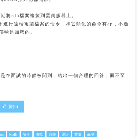
定期將rdb檔案複製到雲伺服器上。
Linux下進行遠端複製檔案的命令，和它類似的命令有cp，不過
p傳輸是加密的。
的是在面試的時候被問到，給出一個合理的回答，而不至
贊(
0
)
hon
Redis
安全
微軟
效能
運維
叢集
面試