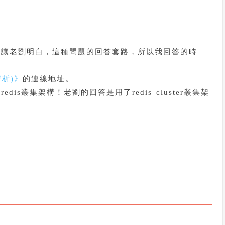
速讓老劉明白，這種問題的回答套路，所以我回答的時
解析)》
的連線地址。
s叢集架構！老劉的回答是用了redis cluster叢集架