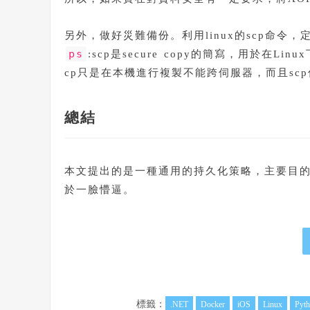
另外，做好災難備份。利用linux的scp命令，
ps
:scp是secure copy的簡寫，用於在
cp只是在本機進行複製不能跨伺服器，而且sc
總結
本文提出的是一種通用的持久化策略，主要目
於一臉懵逼。
標籤：
.NET
Docker
iOS
Linux
Pyt