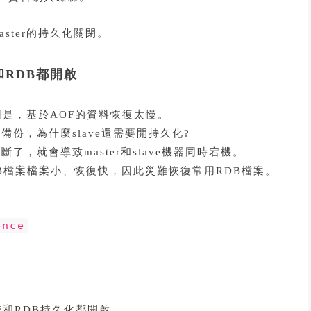
ster的持久化關閉。
F和RDB都開啟
因是，基於AOF的資料恢復太慢。
份，為什麼slave還需要開持久化?
，就會導致master和slave機器同時宕機。
B檔案檔案小、恢復快，因此災難恢復常用RDB檔案。
ence
和RDB持久化都開啟。