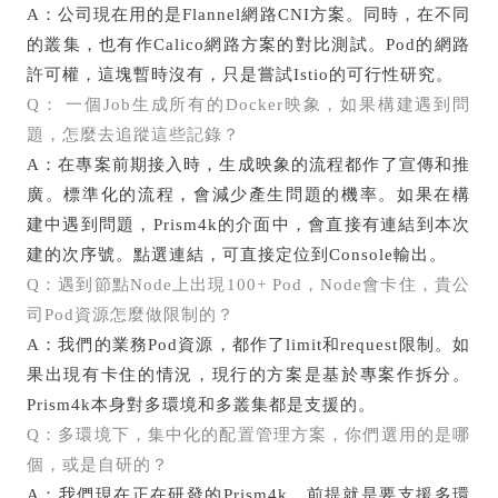
A：公司現在用的是Flannel網路CNI方案。同時，在不同
的叢集，也有作Calico網路方案的對比測試。Pod的網路
許可權，這塊暫時沒有，只是嘗試Istio的可行性研究。
Q： 一個Job生成所有的Docker映象，如果構建遇到問
題，怎麼去追蹤這些記錄？
A：在專案前期接入時，生成映象的流程都作了宣傳和推
廣。標準化的流程，會減少產生問題的機率。如果在構
建中遇到問題，Prism4k的介面中，會直接有連結到本次
建的次序號。點選連結，可直接定位到Console輸出。
Q：遇到節點Node上出現100+ Pod，Node會卡住，貴公
司Pod資源怎麼做限制的？
A：我們的業務Pod資源，都作了limit和request限制。如
果出現有卡住的情況，現行的方案是基於專案作拆分。
Prism4k本身對多環境和多叢集都是支援的。
Q：多環境下，集中化的配置管理方案，你們選用的是哪
個，或是自研的？
A：我們現在正在研發的Prism4k，前提就是要支援多環