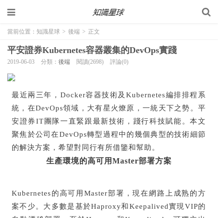
當前位置：
知識星球
>
後端
>
正文
平安證券Kubernetes容器叢集的DevOps實踐
2019-06-03
分類：
後端
閱讀(2698)
評論(0)
最近兩三年，Docker容器技術及Kubernetes編排排程系
統，在DevOps領域，大有星火燎原，一統天下之勢。平
安證券IT團隊一直緊跟最新技術，踐行科技賦能。本文
聚焦於公司在DevOps轉型過程中的幾個典型的技術細節
的解決方案，希望對同行有所借鑒和幫助。
生產環境的高可用Master部署方案
Kubernetes的高可用Master部署，現在網路上成熟的方
案不少。大多數是基於Haproxy和Keepalived實現VIP的