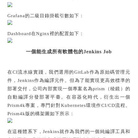
Grafana的二級目錄掛載引數如下：
Dashboard在Nginx裡的配置如下：
一個能生成所有軟體包的Jenkins Job
在CI流水線實踐，我們選用的GitLab作為原始碼管理元
件，Jenkins作為編譯元件。但為了能實現更高效標準的
部署交付，公司內部實現一個專案名為prism（稜鏡）的
自動編譯分發部署平臺。在容器化時代，衍生出一個
Prism4k專案，專門針對Kubernetes環境作CI/CD流程。
Prism4k版的構架圖如下所示：
在這種體系下，Jenkins就作為我們的一個純編譯工具和