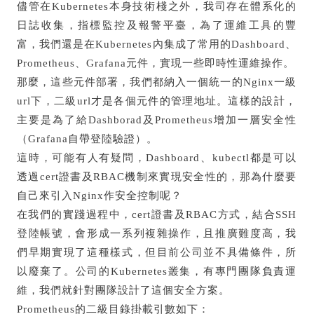
儘管在Kubernetes本身技術棧之外，我司存在體系化的
日誌收集，指標監控及報警平臺，為了運維工具的豐
富，我們還是在Kubernetes內集成了常用的Dashboard、
Prometheus、Grafana元件，實現一些即時性運維操作。
那麼，這些元件部署，我們都納入一個統一的Nginx一級
url下，二級url才是各個元件的管理地址。這樣的設計，
主要是為了給Dashborad及Prometheus增加一層安全性
（Grafana自帶登陸驗證）。
這時，可能有人有疑問，Dashboard、kubectl都是可以
透過cert證書及RBAC機制來實現安全性的，那為什麼要
自己來引入Nginx作安全控制呢？
在我們的實踐過程中，cert證書及RBAC方式，結合SSH
登陸帳號，會形成一系列複雜操作，且推廣難度高，我
們早期實現了這種樣式，但目前公司並不具備條件，所
以廢棄了。公司的Kubernetes叢集，有專門團隊負責運
維，我們就針對團隊設計了這個安全方案。
Prometheus的二級目錄掛載引數如下：