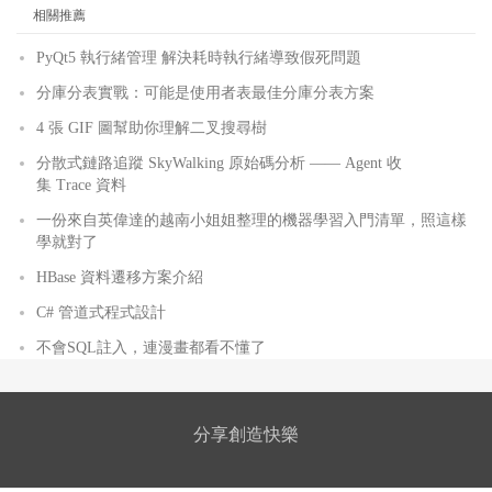
相關推薦
PyQt5 執行緒管理 解決耗時執行緒導致假死問題
分庫分表實戰：可能是使用者表最佳分庫分表方案
4 張 GIF 圖幫助你理解二叉搜尋樹
分散式鏈路追蹤 SkyWalking 原始碼分析 —— Agent 收
集 Trace 資料
一份來自英偉達的越南小姐姐整理的機器學習入門清單，照這樣
學就對了
HBase 資料遷移方案介紹
C# 管道式程式設計
不會SQL註入，連漫畫都看不懂了
分享創造快樂