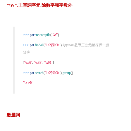
“\W”:非單詞字元,除數字和字母外
>>>
pat
=
re
.
compile
(
‘\W’
)
>>>
pat
.
findall
(
‘1a2我b3c’
)
#python是用三位元組表示一個
漢字
[
‘\xe6’
,
‘\x88’
,
‘\x91’
]
>>>
pat
.
search
(
‘1a2我b3c’
).
group
()
‘\xe6’
數量詞