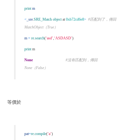
print
m
<
_sre
.
SRE_Match object
at
0xb72cd6e8
>
#匹配到了，傳回
MatchObject（True）
m
=
re
.
search
(
‘asd’
,
‘ASDASD’
)
print
m
None
#沒有匹配到，傳回
None（False）
等價於
pat
=
re
.
compile
(
‘a’
)