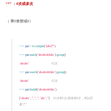
“*” ：0次或多次
（ 乘0會變成0）
>>>
pat
=
re
.
compile
(
‘[abc]*’
)
>>>
pat
.
match
(
‘abcabcdefabc’
).
group
()
‘abcabc’
#2次
>>>
pat
.
search
(
‘abcabcdefabc’
).
group
()
‘abcabc’
#2次
>>>
pat
.
findall
(
‘abcabcdefabc’
)
[
‘abcabc’
,
”
,
”
,
”
,
‘abc’
,
”
]
#2次和1次,因為有0次，所以匹
配了”