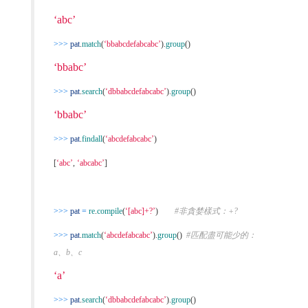
‘abc’
>>>
pat
.
match
(
‘bbabcdefabcabc’
).
group
()
‘bbabc’
>>>
pat
.
search
(
‘dbbabcdefabcabc’
).
group
()
‘bbabc’
>>>
pat
.
findall
(
‘abcdefabcabc’
)
[
‘abc’
,
‘abcabc’
]
>>>
pat
=
re
.
compile
(
‘[abc]+?’
)
#非貪婪樣式：+?
>>>
pat
.
match
(
‘abcdefabcabc’
).
group
()
#匹配盡可能少的：
a、b、c
‘a’
>>>
pat
.
search
(
‘dbbabcdefabcabc’
).
group
()