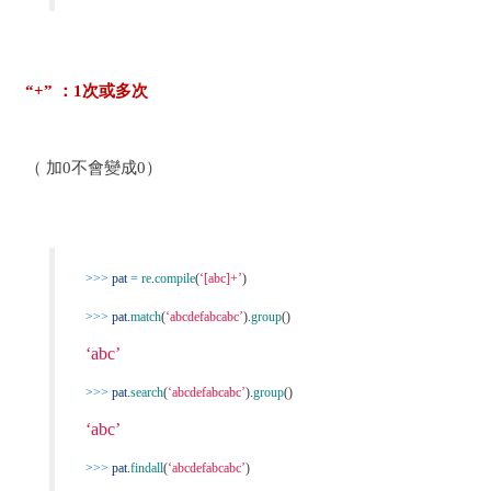
“+” ：1次或多次
（ 加0不會變成0）
>>>
pat
=
re
.
compile
(
‘[abc]+’
)
>>>
pat
.
match
(
‘abcdefabcabc’
).
group
()
‘abc’
>>>
pat
.
search
(
‘abcdefabcabc’
).
group
()
‘abc’
>>>
pat
.
findall
(
‘abcdefabcabc’
)