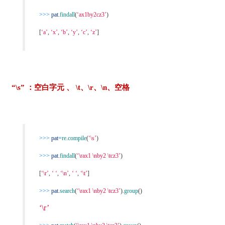
>>>
pat
.
findall
(
‘ax1by2cz3’
)
[
‘a’
,
‘x’
,
‘b’
,
‘y’
,
‘c’
,
‘z’
]
“\s” ：空白字元 、 \t、\r、\n、空格
>>>
pat
=
re
.
compile
(
‘\s’
)
>>>
pat
.
findall
(
‘\rax1 \nby2 \tcz3’
)
[
‘\r’
,
‘ ‘
,
‘\n’
,
‘ ‘
,
‘\t’
]
>>>
pat
.
search
(
‘\rax1 \nby2 \tcz3’
).
group
()
‘\r’