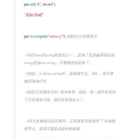
pat
.
sub
(
‘A’
,
‘abcasd’
)
‘AbcAsd’
pat
=
re
.
compile
(
r
‘www\.(.*)\..{3}’
)
#正則運算式
#在Python的string前面加上‘r’， 是為了告訴編譯器這個
string是個raw string，不要轉譯反斜槓 ‘\’ 。
#例如，\n 在raw string中，是兩個字元，\和n， 而不會
轉譯為換行符。
#由於正則運算式和 \ 會有衝突，因此，當一個字串使用
了正則運算式後，最好在前面加上’r’。
#與大多數程式語言相同，正則運算式裡使用”\”作為跳
脫字元，這就可能造成反斜槓困擾。