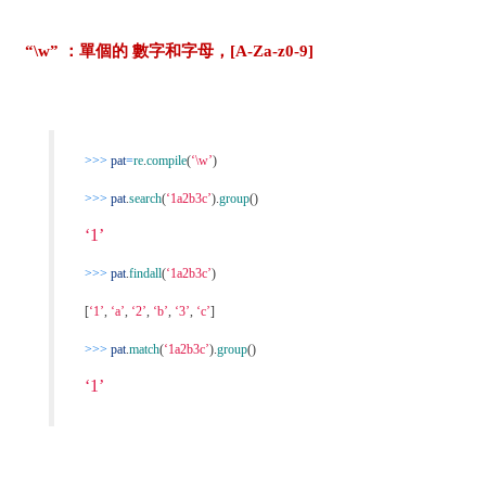
“\w” ：單個的 數字和字母，[A-Za-z0-9]
>>>
pat
=
re
.
compile
(
‘\w’
)
>>>
pat
.
search
(
‘1a2b3c’
).
group
()
‘1’
>>>
pat
.
findall
(
‘1a2b3c’
)
[
‘1’
,
‘a’
,
‘2’
,
‘b’
,
‘3’
,
‘c’
]
>>>
pat
.
match
(
‘1a2b3c’
).
group
()
‘1’