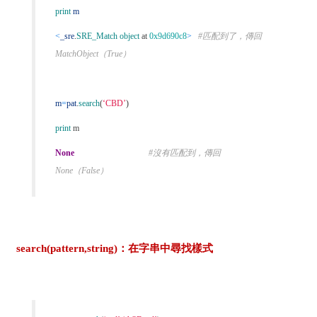
print
m
<
_sre
.
SRE_Match object
at
0x9d690c8
>
#匹配到了，傳回
MatchObject（True）
m
=
pat
.
search
(
‘CBD’
)
print
m
None
#沒有匹配到，傳回
None（False）
search(pattern,string)：在字串中尋找樣式