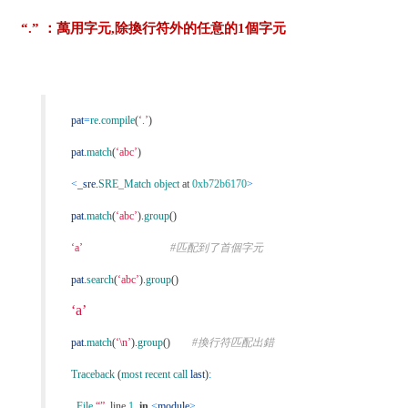
“.” ：萬用字元,除換行符外的任意的1個字元
pat
=
re
.
compile
(
‘.’
)
pat
.
match
(
‘abc’
)
<
_sre
.
SRE_Match object
at
0xb72b6170
>
pat
.
match
(
‘abc’
).
group
()
‘a’
#匹配到了首個字元
pat
.
search
(
‘abc’
).
group
()
‘a’
pat
.
match
(
‘\n’
).
group
()
#換行符匹配出錯
Traceback
(
most recent call
last
)
:
File
“”
,
line
1
,
in
<
module
>