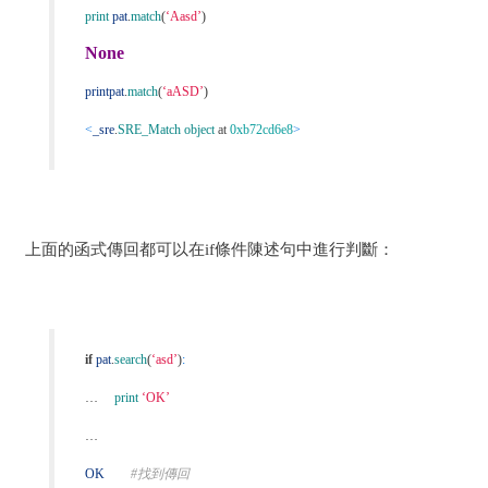
print
pat
.
match
(
‘Aasd’
)
None
printpat
.
match
(
‘aASD’
)
<
_sre
.
SRE_Match object
at
0xb72cd6e8
>
上面的函式傳回都可以在if條件陳述句中進行判斷：
if
pat
.
search
(
‘asd’
)
:
…
print
‘OK’
…
OK
#找到傳回