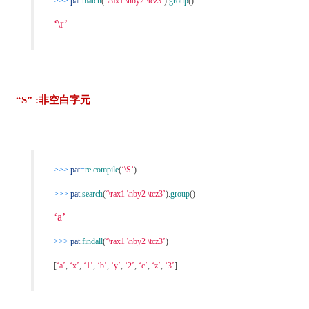
>>>
pat
.
match
(
‘\rax1 \nby2 \tcz3’
).
group
()
‘\r’
“S” :非空白字元
>>>
pat
=
re
.
compile
(
‘\S’
)
>>>
pat
.
search
(
‘\rax1 \nby2 \tcz3’
).
group
()
‘a’
>>>
pat
.
findall
(
‘\rax1 \nby2 \tcz3’
)
[
‘a’
,
‘x’
,
‘1’
,
‘b’
,
‘y’
,
‘2’
,
‘c’
,
‘z’
,
‘3’
]