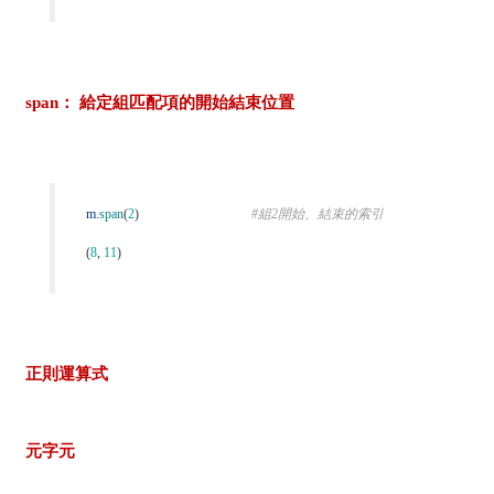
span： 給定組匹配項的開始結束位置
m
.
span
(
2
)
#組2開始、結束的索引
(
8
,
11
)
正則運算式
元字元