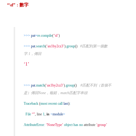
“\d” : 數字
>>>
pat
=
re
.
compile
(
‘\d’
)
>>>
pat
.
search
(
‘ax1by2cz3’
).
group
()
#匹配到第一個數
字:1，傳回
‘1’
>>>
pat
.
match
(
‘ax1by2cz3’
).
group
()
#匹配不到（首個不
是）傳回None，報錯，match匹配字串頭
Traceback
(
most recent call
last
)
:
File
“”
,
line
1
,
in
<
module
>
AttributeError
:
‘NoneType’
object
has no
attribute
‘group’