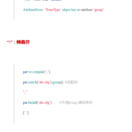
AttributeError
:
‘NoneType’
object
has no
attribute
‘group’
“\” : 轉義符
pat
=
re
.
compile
(
‘\.’
)
pat
.
search
(
‘abc.efg’
).
group
()
#匹配到.
‘.’
pat
.
findall
(
‘abc.efg’
)
#不用group,傳回串列
[
‘.’
]