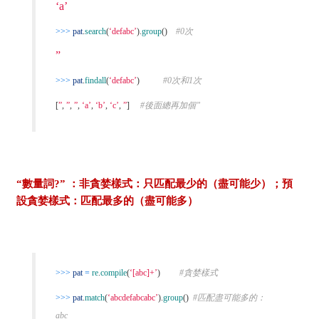
‘a’
>>>
pat
.
search
(
‘defabc’
).
group
()
#0次
”
>>>
pat
.
findall
(
‘defabc’
)
#0次和1次
[
”
,
”
,
”
,
‘a’
,
‘b’
,
‘c’
,
”
]
#後面總再加個”
“數量詞?” ：非貪婪樣式：只匹配最少的（盡可能少）；預
設貪婪樣式：匹配最多的（盡可能多）
>>>
pat
=
re
.
compile
(
‘[abc]+’
)
#貪婪樣式
>>>
pat
.
match
(
‘abcdefabcabc’
).
group
()
#匹配盡可能多的：
abc