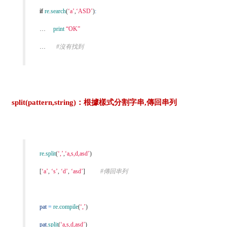
if
re
.
search
(
‘a’
,
‘ASD’
)
:
…
print
“OK”
…
#沒有找到
split(pattern,string)：根據樣式分割字串,傳回串列
re
.
split
(
‘,’
,
‘a,s,d,asd’
)
[
‘a’
,
‘s’
,
‘d’
,
‘asd’
]
#傳回串列
pat
=
re
.
compile
(
‘,’
)
pat
.
split
(
‘a,s,d,asd’
)