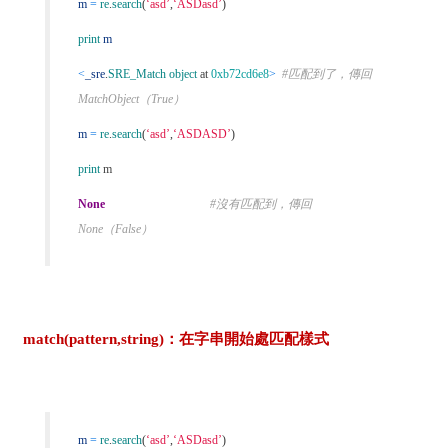
m
=
re
.
search
(
‘asd’
,
‘ASDasd’
)
print
m
<
_sre
.
SRE_Match object
at
0xb72cd6e8
>
#匹配到了，傳回
MatchObject（True）
m
=
re
.
search
(
‘asd’
,
‘ASDASD’
)
print
m
None
#沒有匹配到，傳回
None（False）
match(pattern,string)：在字串開始處匹配樣式
m
=
re
.
search
(
‘asd’
,
‘ASDasd’
)