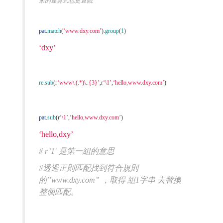
來的運算式也更直觀
pat
.
match
(
‘www.dxy.com’
).
group
(
1
)
‘dxy’
re
.
sub
(
r
‘www\.(.*)\..{3}’
,
r
‘\1’
,
‘hello,www.dxy.com’
)
pat
.
sub
(
r
‘\1’
,
‘hello,www.dxy.com’
)
‘hello,dxy’
# r’1′ 是第一組的意思
#透過正則匹配找到符合規則
的”www.dxy.com” ，取得 組1字串 去替換
整個匹配。