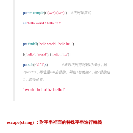
pat
=
re
.
compile
(
r
‘(\w+) (\w+)’
)
#正則運算式
s
=
‘hello world ! hello hz !’
pat
.
findall
(
‘hello world ! hello hz !’
)
[(
‘hello’
,
‘world’
),
(
‘hello’
,
‘hz’
)]
pat
.
sub
(
r
‘\2 \1’
,
s
)
#透過正則得到組1(hello)，組
2(world)，再透過sub去替換。即組1替換組2，組2替換組
1，調換位置。
‘world hello!hz hello!’
escape(string) ：對字串裡面的特殊字串進行轉義