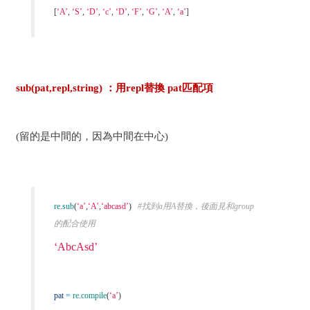
[
‘A’
,
‘S’
,
‘D’
,
‘c’
,
‘D’
,
‘F’
,
‘G’
,
‘A’
,
‘a’
]
sub(pat,repl,string) ：用repl替換 pat匹配項
(留的是中間的，因為中間在中心)
re
.
sub
(
‘a’
,
‘A’
,
‘abcasd’
)
#找到a用A替換，後面見和group
的配合使用
‘AbcAsd’
pat
=
re
.
compile
(
‘a’
)