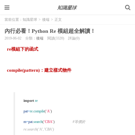
當前位置：
知識星球
>
後端
>
正文
內行必看！Python Re 模組超全解讀！
2019-06-02
分類：
後端
閱讀(3320)
評論(0)
re模組下的函式
compile(pattern)：建立樣式物件
import
re
pat
=
re
.
compile
(
‘A’
)
m
=
pat
.
search
(
‘CBA’
)
#等價於
re.search(‘A’,’CBA’)