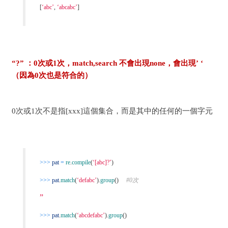
[
‘abc’
,
‘abcabc’
]
“?” ：0次或1次，match,search 不會出現none，會出現’ ‘ 
（因為0次也是符合的）
0次或1次不是指[xxx]這個集合，而是其中的任何的一個字元
>>>
pat
=
re
.
compile
(
‘[abc]?’
)
>>>
pat
.
match
(
‘defabc’
).
group
()
#0次
”
>>>
pat
.
match
(
‘abcdefabc’
).
group
()