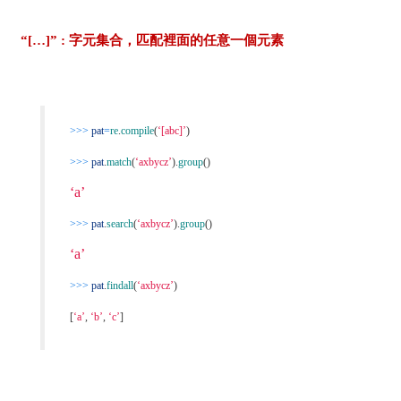
“[…]” : 字元集合，匹配裡面的任意一個元素
>>>
pat
=
re
.
compile
(
‘[abc]’
)
>>>
pat
.
match
(
‘axbycz’
).
group
()
‘a’
>>>
pat
.
search
(
‘axbycz’
).
group
()
‘a’
>>>
pat
.
findall
(
‘axbycz’
)
[
‘a’
,
‘b’
,
‘c’
]