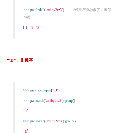
>>>
pat
.
findall
(
‘ax1by2cz3’
)
#匹配所有的數字，串列
傳回
[
‘1’
,
‘2’
,
‘3’
]
“\D” : 非數字
>>>
pat
=
re
.
compile
(
‘\D’
)
>>>
pat
.
match
(
‘ax1by2cz3’
).
group
()
‘a’
>>>
pat
.
search
(
‘ax1by2cz3’
).
group
()
‘a’