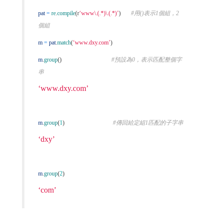
pat
=
re
.
compile
(
r
‘www\.(.*)\.(.*)’
)
#用()表示1個組，2
個組
m
=
pat
.
match
(
‘www.dxy.com’
)
m
.
group
()
#預設為0，表示匹配整個字
串
‘www.dxy.com’
m
.
group
(
1
)
#傳回給定組1匹配的子字串
‘dxy’
m
.
group
(
2
)
‘com’