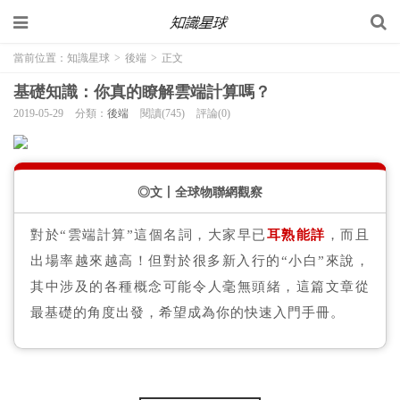
當前位置：
知識星球
>
後端
>
正文
基礎知識：你真的瞭解雲端計算嗎？
2019-05-29
分類：
後端
閱讀(745)
評論(0)
◎文丨全球物聯網觀察
對於“雲端計算”這個名詞，大家早已
耳熟能詳
，而且
出場率越來越高！但對於很多新入行的“小白”來說，
其中涉及的各種概念可能令人毫無頭緒，這篇文章從
最基礎的角度出發，希望成為你的快速入門手冊。