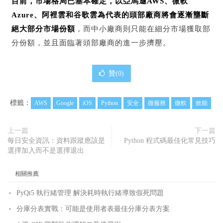
目前，市場格局已基本確定，以亞馬遜AWS、微軟
Azure、阿裡雲和谷歌雲為代表的頭部廠商將會逐漸壟斷
絕大部分市場份額
，而中小廠商則只能在細分市場獲取部
分份額，並且面臨著頭部廠商的進一步擠壓。
贊(
0
)
標籤：
AWS
Google
iOS
Python
安全
微服務
微軟
效能
上一篇
下一篇
每日安全資訊：資料跟蹤應該是
Python 程式碼最佳化常見技巧
選擇加入而不是選擇退出
相關推薦
PyQt5 執行緒管理 解決耗時執行緒導致假死問題
分庫分表實戰：可能是使用者表最佳分庫分表方案