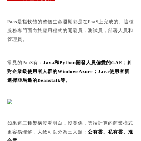
Paas是指軟體的整個生命週期都是在PaaS上完成的。這種
服務專門面向於應用程式的開發員，測試員，部署人員和
管理員。
常見的PaaS有：
Java和Python開發人員偏愛的GAE；針
對企業級使用者人群的WindowsAzure；Java使用者新
選擇亞馬遜的Beanstalk等。
如果這三種架構沒看明白，沒關係，雲端計算的商業樣式
更容易理解，大致可以分為三大類：
公有雲、私有雲、混
合雲。