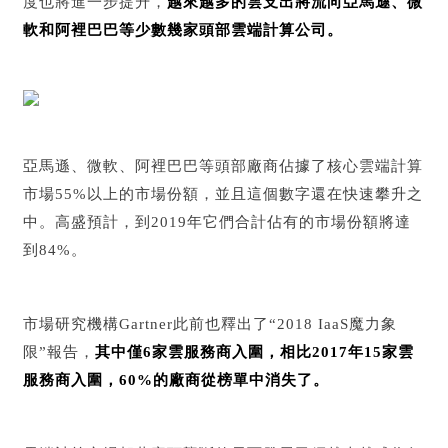
度也將進一步提升，
越來越多的雲支出將流向亞馬遜、微
軟和阿裡巴巴等少數幾家頭部雲端計算公司。
亞馬遜、微軟、阿裡巴巴等頭部廠商佔據了核心雲端計算
市場55%以上的市場份額，並且這個數字還在快速攀升之
中。高盛預計，到2019年它們合計佔有的市場份額將達
到84%。
市場研究機構Gartner此前也釋出了“2018 IaaS魔力象
限”報告，
其中僅6家雲服務商入圍，相比2017年15家雲
服務商入圍，60%的廠商從榜單中消失了。