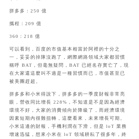
拼多多：250 億
攜程：209 億
360：218 億
可以看到，百度的市值基本相當於阿裡的十分之
一，妥妥的掉隊沒跑了，網際網路領域大家都習慣
稱呼 BAT，但毫無疑問，BAT 已經名存實亡了，現
在大家還這麼叫不過是一種習慣而已，市值甚至已
被美團趕超。
拼多多和小米得說下，拼多多的一季度財報非常亮
眼，營收同比增長 228%，不知道是不是因為經濟
環境不好，大家的消費傾向於降級了，而經濟環境
因素短期內很難扭轉，這麼看來，未來增長可期。
小米這邊的財報，手機利潤在下滑，但是 loT 業務
增速迅猛，想來小米在 loT 領域耕耘了很多年，終