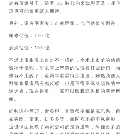
於有所爆發了，隨著 5G 時代的來臨與普及，相信
這塊可能會更讓人期待。
另外，還有兩家沒上市的巨頭，他們估值分別是：
頭條估值：750 億
滴滴估值：500 億
不過上市跟沒上市是不一樣的，小米上市前的估值
號稱千億呢，所以未上市前的估值要打些折扣。頭
條就不用說了，這兩年發展特別迅速，雖然我個人
對頭條系產品有點反感，但是不得不佩服頭條的牛
逼之處，現在是唯一一家可以跟騰訊叫板的新晉巨
頭。
細數這些巨頭，會發現，其實很多都是騰訊系，例
如美團、京東、拼多多等，而阿裡系卻不見身影，
這也側面反映了兩家公司的投資邏輯，阿裡更多的