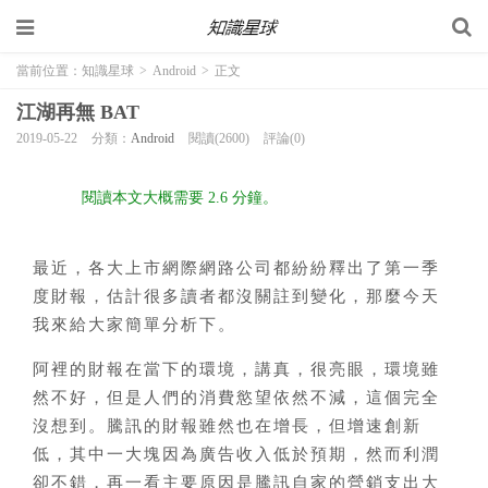
當前位置：
知識星球
>
Android
>
正文
江湖再無 BAT
2019-05-22
分類：
Android
閱讀(2600)
評論(0)
閱讀本文大概需要 2.6 分鐘。
最近，各大上市網際網路公司都紛紛釋出了第一季
度財報，估計很多讀者都沒關註到變化，那麼今天
我來給大家簡單分析下。
阿裡的財報在當下的環境，講真，很亮眼，環境雖
然不好，但是人們的消費慾望依然不減，這個完全
沒想到。騰訊的財報雖然也在增長，但增速創新
低，其中一大塊因為廣告收入低於預期，然而利潤
卻不錯，再一看主要原因是騰訊自家的營銷支出大