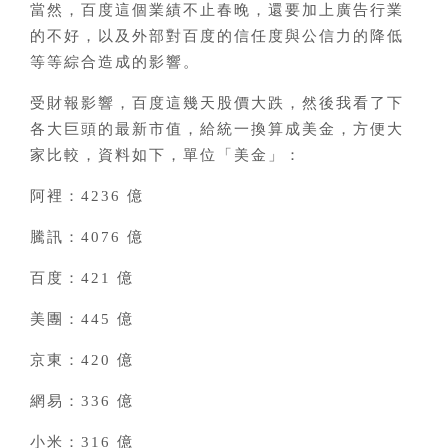
當然，百度這個業績不止春晚，還要加上廣告行業
的不好，以及外部對百度的信任度與公信力的降低
等等綜合造成的影響。
受財報影響，百度這幾天股價大跌，然後我看了下
各大巨頭的最新市值，給統一換算成美金，方便大
家比較，資料如下，
單位「美金」：
阿裡：4236 億
騰訊：4076 億
百度：421 億
美團：445 億
京東：420 億
網易：336 億
小米：316 億