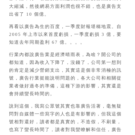
大縮減，然後網易方面利潤也很不錯，也是廣告支
出省了 10 個億。
再看以廣告為生的百度，一季度財報堪稱地震。自
2005 年上市以來首度虧損，一季度虧損 3 億，要
知道去年同期盈利 67 億。。。。
行業內都說廣告業是經濟晴雨表，為啥？開公司的
都知道，因為收入下降了，沒錢了，公司第一想到
的肯定是減少營銷支出，其實這是個非常消極的訊
號，廣告行業挺能說明問題的，各大公司和相關從
業者做好過冬的準備，這種下游的影響，其實還是
會持續蠻長時間的。
說到這個，我寫公眾號其實也靠廣告活著，毫無疑
問對自媒體一些寫字的人也是有影響的，但我這個
號相對還好，讀者都是真實的，不造假，不刷量，
也寫了蠻長時間了，讀者對我蠻瞭解和信任，廣告