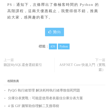
PS：通知下，次條釋出了條極客時間的 Python 的
高階課程，這兩天優惠截止，我覺得很不錯，推薦
給大家，感興趣的看下。
贊(
0
)
標籤：
iOS
Python
上一篇
下一篇
聽說MySQL還會選錯索引
ASP.NET Core 快速入門（實戰
篇）
相關推薦
PyQt5 執行緒管理 解決耗時執行緒導致假死問題
分庫分表實戰：可能是使用者表最佳分庫分表方案
4 張 GIF 圖幫助你理解二叉搜尋樹