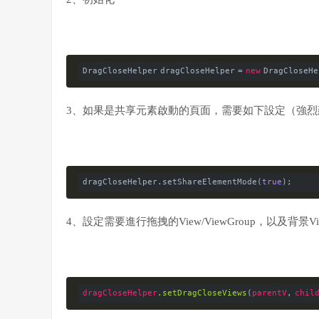
DragCloseHelper dragCloseHelper = 
new
 DragCloseHe
3、如果是共享元素啟動的頁面，需要如下設定（強
dragCloseHelper.setShareElementMode(
true
4、設定需要進行拖拽的View/ViewGroup，以及背景
dragCloseHelper
.setDragCloseViews
(
parentV
, 
chil