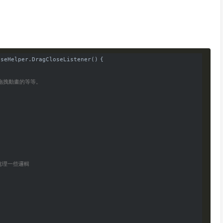
oseHelper.DragCloseListener() {

行拖拽動畫的等等。
外處理一些邏輯