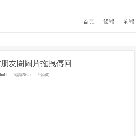
首頁
後端
前端
仿微信朋友圈圖片拖拽傳回
roid
閱讀(2632)
評論(0)