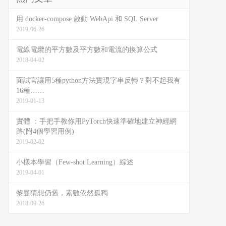
用 docker-compose 啟動 WebApi 和 SQL Server
2019-06-26
電線電纜的平方數及平方數和電流的換算公式
2018-04-02
面試官讓用5種python方法實現字串反轉？對不起我有
16種……
2019-01-13
實體 ：手把手教你用PyTorch快速準確地建立神經網
路(附4個學習用例)
2019-02-02
小樣本學習（Few-shot Learning）綜述
2019-04-01
黎曼猜想仍舊，素數依然孤獨
2018-09-26