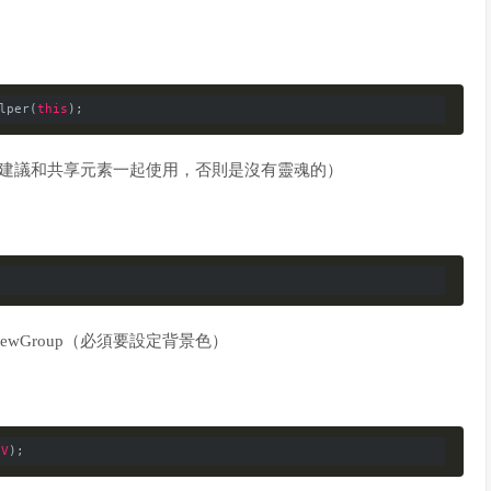
lper(
this
烈建議和共享元素一起使用，否則是沒有靈魂的）
ViewGroup（必須要設定背景色）
dV