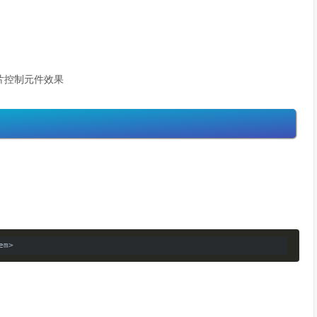
片控制元件效果
em
>