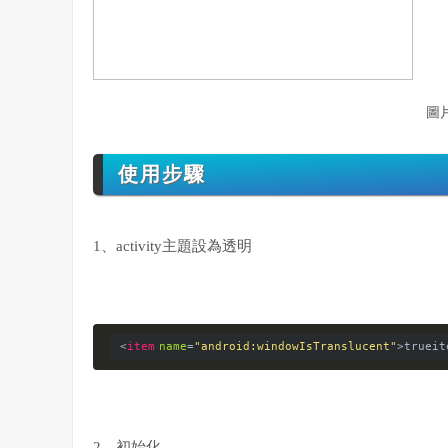
圖
使用步驟
1、activity主題設為透明
<
item
name
=
"android:windowIsTranslucent"
>
true
it
2、初始化