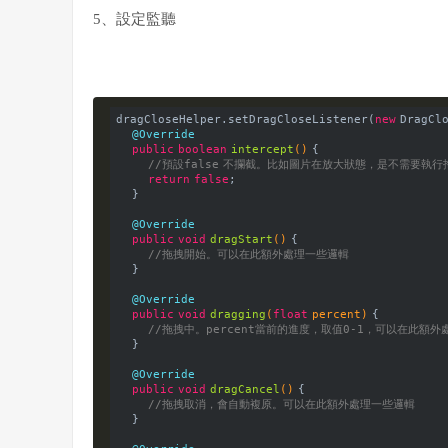
5、設定監聽
dragCloseHelper.setDragCloseListener(
new
 DragCl
@Override
public
boolean
intercept
()
{

//預設false 不攔截。比如圖片在放大狀態，是不需要執
return
false
;

    }

@Override
public
void
dragStart
()
{

//拖拽開始。可以在此額外處理一些邏輯
    }

@Override
public
void
dragging
(
float
 percent)
{

//拖拽中。percent當前的進度，取值0-1，可以在此額
    }

@Override
public
void
dragCancel
()
{

//拖拽取消，會自動複原。可以在此額外處理一些邏輯
    }
