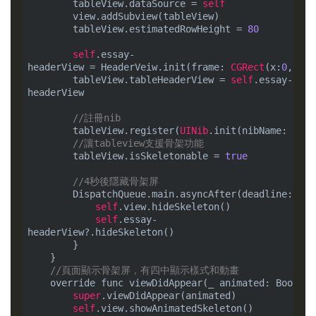
        tableView.dataSource = 
self
        view.addSubview(tableView)

        tableView.estimatedRowHeight = 
80
self
.essay-
headerView = HeaderVeiw.init(frame: 
CGRect
(x:
0
, y:
0
        tableView.tableHeaderView = 
self
.essay-
headerView

//註冊nib
        tableView.register(
UINib
.init(nibName: 
"Cus
//讓tableview支援骨架功能
        tableView.isSkeletonable = 
true
//4秒後隱藏骨架屏
        DispatchQueue.main.asyncAfter(deadline: .no
self
.view.hideSkeleton()

self
.essay-
headerView?.hideSkeleton()

        }

    }

//頁面顯示骨架屏，有四中顯示樣式和動畫
    override func viewDidAppear(_ animated: Bool) {

super
.viewDidAppear(animated)

self
.view.showAnimatedSkeleton()
