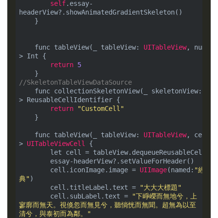
self
.essay-
headerView?.showAnimatedGradientSkeleton()

    }

    func tableView(_ tableView: 
UITableView
, number
> Int {

return
5
//SkeletonTableViewDataSource
    func collectionSkeletonView(_ skeletonView: 
UIT
> ReusableCellIdentifier {

return
"CustomCell"
    }

    func tableView(_ tableView: 
UITableView
, cellFo
> 
UITableViewCell
 {

        let cell = tableView.dequeueReusableCell(wi
        essay-headerView?.setValueForHeader()

        cell.iconImage.image = 
UIImage
(named:
"經
典"
)

        cell.titleLabel.text = 
"大大大標題"
        cell.subLabel.text = 
"下崢嶸而無地兮，上
寥廓而無天。視倏忽而無見兮，聽惝恍而無聞。超無為以至
清兮，與泰初而為鄰。"