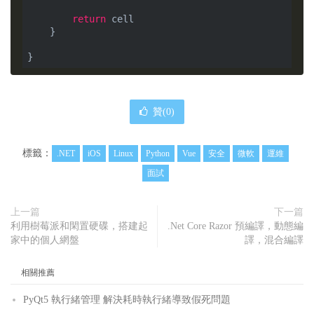
return
 cell

    }

}
贊(
0
)
標籤：
.NET
iOS
Linux
Python
Vue
安全
微軟
運維
面試
上一篇
下一篇
利用樹莓派和閑置硬碟，搭建起
.Net Core Razor 預編譯，動態編
家中的個人網盤
譯，混合編譯
相關推薦
PyQt5 執行緒管理 解決耗時執行緒導致假死問題