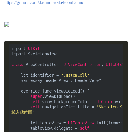
https://github.com/daomoer/SkeletonDemo
import 
UIKit
import SkeletonView

class
 ViewController: 
UIViewController
, 
UITableView
    let identifier = 
"CustomCell"
    var essay-headerView : HeaderVeiw?

    override func viewDidLoad() {

super
.viewDidLoad()

self
.view.backgroundColor = 
UIColor
.white

self
.navigationItem.title = 
"Skeleton Scree
載入佔位圖"
        let tableView = 
UITableView
.init(frame: 
CGR
        tableView.delegate = 
self