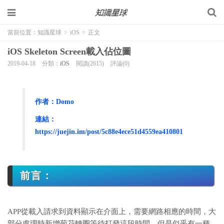
當前位置：
知識星球
>
iOS
>
正文
iOS Skeleton Screen載入佔位圖
2019-04-18
分類：
iOS
閱讀(2615)
評論(0)
作者：Domo
連結：
https:
//juejin.im/post/5c88e4ece51d4559ea410801
前言：
APP從載入請求到資料顯示在介面上，需要網路相應的時間，大
部分處理時新增菊花轉圈等待打發這段時間，但是似乎有一種