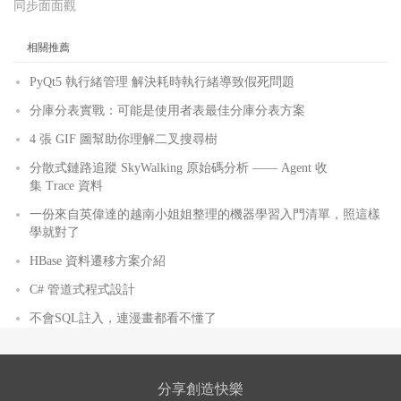
同步面面觀
相關推薦
PyQt5 執行緒管理 解決耗時執行緒導致假死問題
分庫分表實戰：可能是使用者表最佳分庫分表方案
4 張 GIF 圖幫助你理解二叉搜尋樹
分散式鏈路追蹤 SkyWalking 原始碼分析 —— Agent 收
集 Trace 資料
一份來自英偉達的越南小姐姐整理的機器學習入門清單，照這樣
學就對了
HBase 資料遷移方案介紹
C# 管道式程式設計
不會SQL註入，連漫畫都看不懂了
分享創造快樂