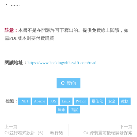
……
註意：
本書不是在開源許可下釋出的。提供免費線上閱讀，如
需PDF版本則要付費購買
閱讀地址：
https://www.hackingwithswift.com/read
贊(
0
)
標籤：
.NET
Apache
iOS
Linux
Python
最佳化
安全
微軟
運維
面試
上一篇
下一篇
C#並行程式設計（6）：執行緒
C# 跨裝置前後端開發探索