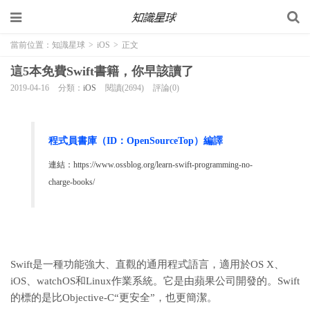
當前位置：
知識星球
>
iOS
>
正文
這5本免費Swift書籍，你早該讀了
2019-04-16
分類：
iOS
閱讀(2694)
評論(0)
程式員書庫（ID：OpenSourceTop）編譯
連結：
https://www.ossblog.org/learn-swift-programming-no-
charge-books/
Swift是一種功能強大、直觀的通用程式語言，適用於OS X、
iOS、watchOS和Linux作業系統。它是由蘋果公司開發的。Swift
的標的是比Objective-C“更安全”，也更簡潔。