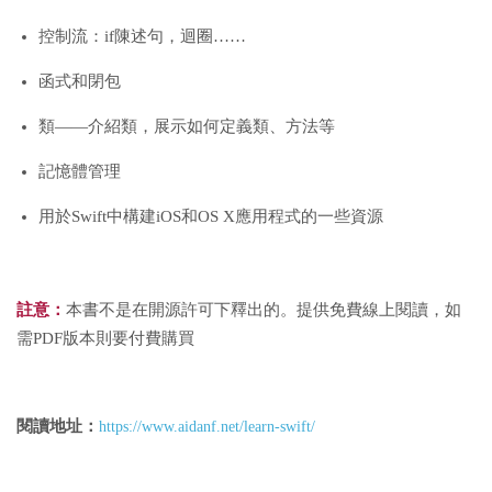
控制流：if陳述句，迴圈……
函式和閉包
類——介紹類，展示如何定義類、方法等
記憶體管理
用於Swift中構建iOS和OS X應用程式的一些資源
註意：
本書不是在開源許可下釋出的。提供免費線上閱讀，如
需PDF版本則要付費購買
閱讀地址：
https://www.aidanf.net/learn-swift/