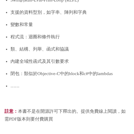
Swift的Run-Eval-Print-Loop (REPL)
支援的資料型別，如字串、陣列和字典
變數和常量
程式流：迴圈和條件執行
類、結構、列舉、函式和協議
內建全域性函式及其引數要求
閉包：類似於Objective-C中的block和c#中的lambdas
……
註意：
本書不是在開源許可下釋出的。
提供免費線上閱讀，如
需PDF版本則要付費購買