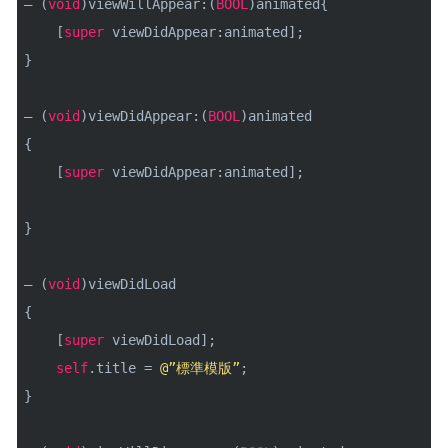
– (
void
)viewWillAppear:(
BOOL
)animated{
[
super
viewDidAppear:animated];
}
– (
void
)viewDidAppear:(
BOOL
)animated
{
[
super
viewDidAppear:animated];
}
– (
void
)viewDidLoad
{
[
super
viewDidLoad];
self
.title =
@”標準模版”
;
}