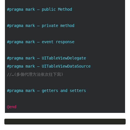
#pragma mark – public Method
#pragma mark – private method
#pragma mark – event response
#pragma mark – UITableViewDelegate
#pragma mark – UITableViewDataSource
//…(多個代理方法依次往下寫)
#pragma mark – getters and setters
@end