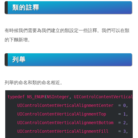
類的註釋
有時候我們需要為我們建立的類設定一些註釋。我們可以在類
的下麵新增。
列舉
列舉的命名和類的命名相近。
typedef
NS_ENUM
(
NSInteger
,
UIControlContentVerticalAl
UIControlContentVerticalAlignmentCenter
=
0
,
UIControlContentVerticalAlignmentTop
=
1
,
UIControlContentVerticalAlignmentBottom
=
2
,
UIControlContentVerticalAlignmentFill
=
3
,