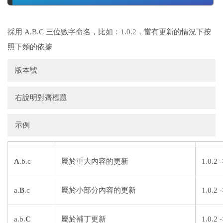
採用 A.B.C 三位數字命名，比如：1.0.2，當有更新的情況下按
照下麵的依據
版本號
右說明對齊標題
示例
A
.b.c
屬於重大內容的更新
1.0.2 -
a.
B
.c
屬於小部分內容的更新
1.0.2 -
a.b.
C
屬於補丁更新
1.0.2 -