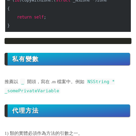
– (
id
)copyWithZone:(
struct
_NSZone *)zone
{
return
self
;
}
私有變數
_
NSString *
推薦以
開頭，寫在 .m 檔案中。例如
_somePrivateVariable
代理方法
1) 類的實體必須作為方法的引數之一。