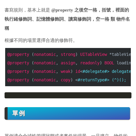
書寫規則，基本上就是
@property 之後空一格，括號，裡面的
執行緒修飾詞、記憶體修飾詞、讀寫修飾詞，空一格 類 物件名
稱
根據不同的場景選擇合適的修飾符。
@property
(
nonatomic
,
strong
)
UITableView
*tableView;
@property
(
nonatomic
,
assign
,
readonly
)
BOOL
loadin
@property
(
nonatomic
,
weak
)
id
<
#delegate#> delegate;
@property
(
nonatomic
,
copy
) <
#returnType#> (^)();
單例