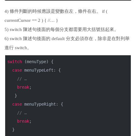
4) 條件判斷的時候應該是變數在左，條件在右。 if (
currentCursor == 2 ) { //… }
5) switch 陳述句後面的每個分支都需要用大括號括起來。
6) switch 陳述句後面的 default 分支必須存在，除非是在對列舉
進行 switch。
switch
(menuType) {
case
menuTypeLeft: {
// …
break
;
}
case
menuTypeRight: {
// …
break
;
}