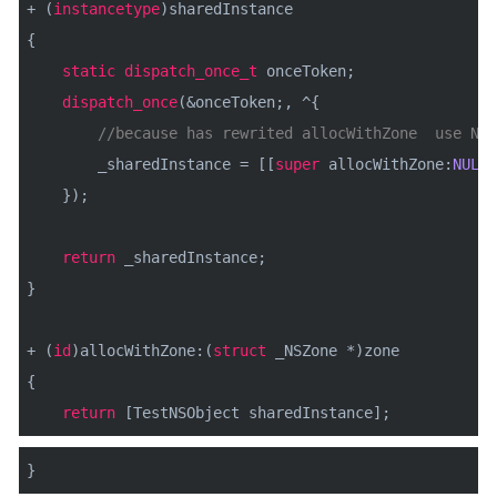
+ (
instancetype
)sharedInstance
{
static
dispatch_once_t
onceToken;
dispatch_once
(&onceToken;, ^{
//because has rewrited allocWithZone use NUL
_sharedInstance = [[
super
allocWithZone:
NULL
]
});
return
_sharedInstance;
}
+ (
id
)allocWithZone:(
struct
_NSZone *)zone
{
return
[TestNSObject sharedInstance];
}