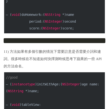
}
– (
void
)doHomework:(
NSString
*)name
period:(
NSInteger
)second
score:(
NSInteger
)score;
11) 方法如果有多個引數的情況下需要註意是否需要介詞和連
詞。很多時候在不知道如何抉擇測時候思考下蘋果的一些 API
的方法命名。
//good
– (
instancetype
)initWithAge:(
NSInteger
)age name:
(
NSString
*)name;
– (
void
)tableView: