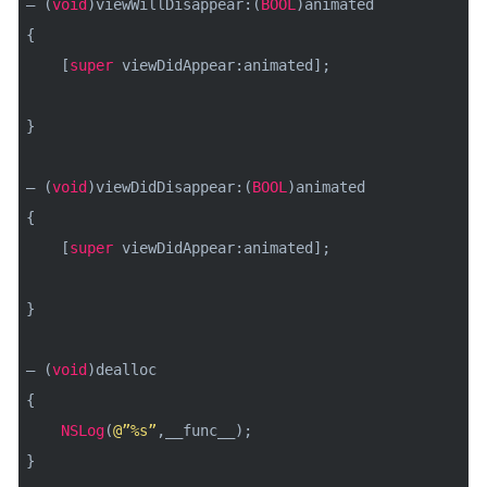
– (
void
)viewWillDisappear:(
BOOL
)animated
{
[
super
viewDidAppear:animated];
}
– (
void
)viewDidDisappear:(
BOOL
)animated
{
[
super
viewDidAppear:animated];
}
– (
void
)dealloc
{
NSLog
(
@”%s”
,__func__);
}