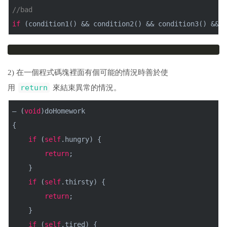
//bad
if
(condition1() && condition2() && condition3() &&
2) 在一個程式碼塊裡面有個可能的情況時善於使
return
用
來結束異常的情況。
– (
void
)doHomework
{
if
(
self
.hungry) {
return
;
}
if
(
self
.thirsty) {
return
;
}
if
(
self
.tired) {