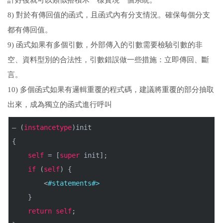
8) 對於有傳回值的函式，且函式內有分支情況。確保每個分支
都有傳回值。
9) 函式如果有多個引數，外部傳入的引數需要檢驗引數的非
空、資料型別的合法性，引數錯誤做一些措施：立即傳回、斷
言。
10) 多個函式如果有邏輯重覆的程式碼，建議將重覆的部分抽取
出來，成為獨立的函式進行呼叫
– (
instancetype
)init
{
self
= [
super
init];
if
(
self
) {
<
#statements#>
}
return
self
;