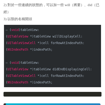
2) 對於一些連續的狀態的，可以加一些 will（將要）、did（已
經）
3) 以類的名稱開頭
– (
void
)tableView:
(
UITableView
*)tableView willDisplayCell:
(
UITableViewCell
*)cell forRowAtIndexPath:
(
NSIndexPath
*)indexPath;
– (
void
)tableView:
(
UITableView
*)tableView didEndDisplayingCell:
(
UITableViewCell
*)cell forRowAtIndexPath:
(
NSIndexPath
*)indexPath;