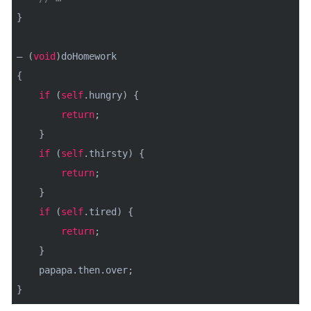
}
– (
void
)doHomework
{
if
(
self
.hungry) {
return
;
}
if
(
self
.thirsty) {
return
;
}
if
(
self
.tired) {
return
;
}
papapa.then.over;
}