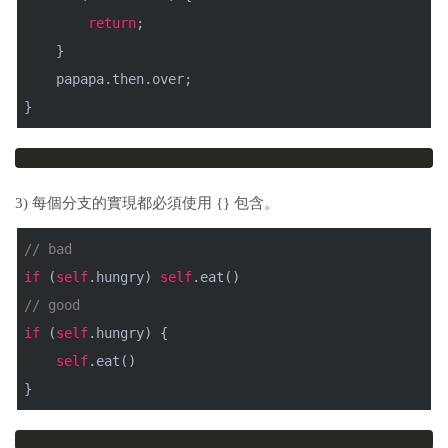
return
;
}
papapa.then.over;
}
3) 每個分支的實現都必須使用 {} 包含。
// bad
if
(
self
.hungry)
self
.eat()
// good
if
(
self
.hungry) {
self
.eat()
}