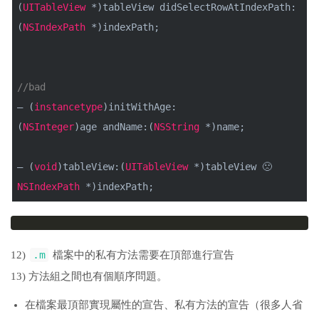
(
UITableView
*)tableView didSelectRowAtIndexPath:
(
NSIndexPath
*)indexPath;
//bad
– (
instancetype
)initWithAge:
(
NSInteger
)age andName:(
NSString
*)name;
– (
void
)tableView:(
UITableView
*)tableView 🙁
NSIndexPath
*)indexPath;
.m
12)
檔案中的私有方法需要在頂部進行宣告
13) 方法組之間也有個順序問題。
在檔案最頂部實現屬性的宣告、私有方法的宣告（很多人省