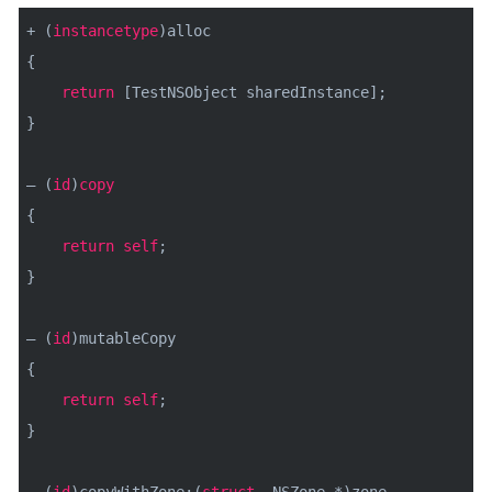
+ (
instancetype
)alloc
{
return
[TestNSObject sharedInstance];
}
– (
id
)
copy
{
return
self
;
}
– (
id
)mutableCopy
{
return
self
;
}