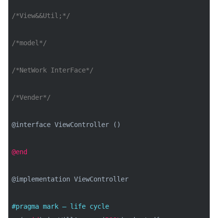
/*View&&Util;*/
/*model*/
/*NetWork InterFace*/
/*Vender*/
@interface
ViewController
()
@end
@implementation
ViewController
#pragma mark – life cycle