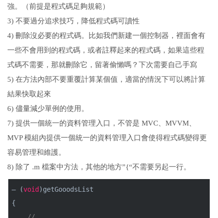
強。（前提是程式碼足夠規範）
3) 不要過分追求技巧，降低程式碼可讀性
4) 刪除沒必要的程式碼。比如我們新建一個控制器，裡面會有
一些不會用到的程式碼，或者註釋起來的程式碼，如果這些程
式碼不需要，那就刪除它，留著偷懶嗎？下次需要自己手寫
5) 在方法內部不要重覆計算某個值，適當的情況下可以將計算
結果快取起來
6) 儘量減少單例的使用。
7) 提供一個統一的資料管理入口，不管是 MVC、MVVM、
MVP 模組內提供一個統一的資料管理入口會使得程式碼變得更
容易管理和維護。
8) 除了 .m 檔案中方法，其他的地方”{“不需要另起一行。
– (
void
)getGooodsList
{
// …