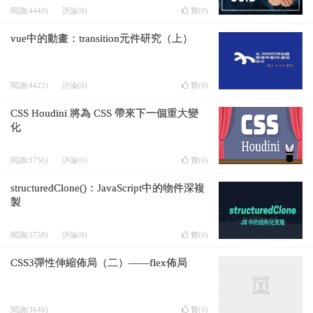
閱讀(4440)
評論(0)
贊(
0
)
vue中的動畫：transition元件研究（上）
閱讀(4422)
評論(0)
贊(
0
)
CSS Houdini 將為 CSS 帶來下一個重大變
化
閱讀(3756)
評論(0)
贊(
0
)
structuredClone()：JavaScript中的物件深複
製
閱讀(3758)
評論(0)
贊(
0
)
CSS3彈性伸縮佈局（二）——flex佈局
閱讀(3640)
贊(
0
)