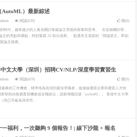
AutoML）最新綜述
admin
閱讀(639)
贊(
0
)
的時代，越來越少的人會去關註每篇論文背後的探索和思考。 在這個欄目裡，
精選論文的亮點和痛點，時刻緊跟 AI 前沿成果。 點選本文底部的「閱讀原文」即刻
論文推薦...
香港中文大學（深圳）招聘CV/NLP/深度學習實習生
admin
閱讀(619)
贊(
0
)
 致力於推薦最棒的工作機會，精準地為其找到最佳求職者，做連線優質企業和優質人才的
來幫助你推廣實習機會或全職崗位，請新增微訊號「pwbot02」。 香港中文大學
現已升級為深圳市...
一福利，一次聽夠 9 個報告！| 線下沙龍 × 報名