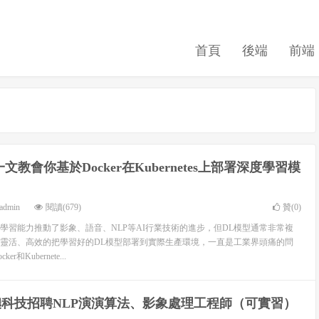
首頁
後端
前端
一文教會你基於Docker在Kubernetes上部署深度學習模
admin
閱讀(679)
贊(
0
)
習能力推動了影象、語音、NLP等AI行業技術的進步，但DL模型通常非常複
靈活、高效的把學習好的DL模型部署到實際生產環境，一直是工業界頭痛的問
和Kubernete...
香儂科技招聘NLP演演算法、影象處理工程師（可實習）