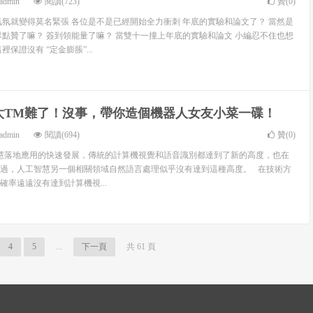
admin
閱讀(723)
贊(
0
)
的氣氛就變得莫名緊張 各位是不是已經開始全力衝刺 年底的實驗和論文了？ 當然是
隊點贊了嘛？ 簽到領能量了嘛？ 當雙十一撞上年底的實驗和論文 小編忍不住也想
保證沒有 “定金膨脹”...
太TM難了！沒事，帶你造個機器人女友小菜一碟！
admin
閱讀(694)
贊(
0
)
慧落地應用的快速發展，傳統的計算機視覺和語音識別都達到了新的高度，也在
過，人工智慧另一個相關領域自然語言處理似乎沒有達到這種高度。 在技術方
確率遠遠沒有達到計算機視...
4
5
...
下一頁
共 61 頁