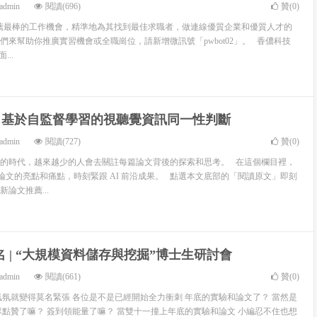
admin
閱讀(696)
贊(
0
)
 致力於推薦最棒的工作機會，精準地為其找到最佳求職者，做連線優質企業和優質人才的
們來幫助你推廣實習機會或全職崗位，請新增微訊號「pwbot02」。 香儂科技
...
2018 | 基於自監督學習的視聽覺資訊同一性判斷
admin
閱讀(727)
贊(
0
)
的時代，越來越少的人會去關註每篇論文背後的探索和思考。 在這個欄目裡，
精選論文的亮點和痛點，時刻緊跟 AI 前沿成果。 點選本文底部的「閱讀原文」即刻
論文推薦...
名 | “大規模資料儲存與挖掘”博士生研討會
admin
閱讀(661)
贊(
0
)
的氣氛就變得莫名緊張 各位是不是已經開始全力衝刺 年底的實驗和論文了？ 當然是
隊點贊了嘛？ 簽到領能量了嘛？ 當雙十一撞上年底的實驗和論文 小編忍不住也想