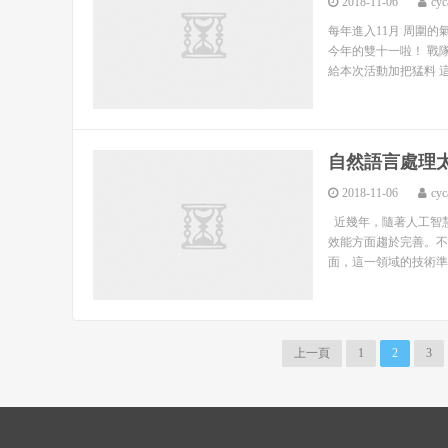
2018-11-06
cyc
每年進入11月 周圍
今年的雙十一啦！ 戰
給本次活動加把猛料 這裡
自然語言處理
2018-11-06
cyc
近幾年，隨著人工智
效能方面趨於完善。不
面，這一領域的技術準
上一頁
1
2
3