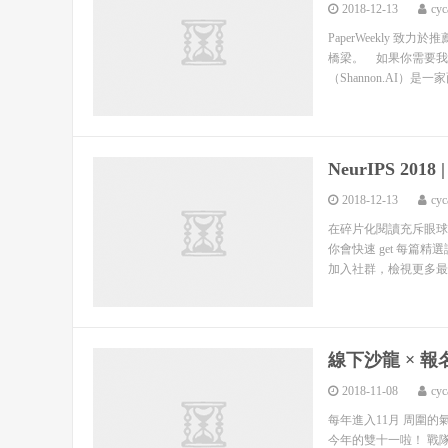
2018-12-13
cyc
PaperWeekly
橋梁。 如果你需要我
（Shannon.AI）是一家面
NeurIPS 
2018-12-13
cyc
在碎片化閱讀充斥眼球
你會快速 get 每篇
加入社群，檢視更多最新
線下沙龍 × 報
2018-11-08
cyc
每年進入11月 周圍
今年的雙十一啦！ 戰