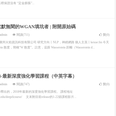
保證沒有 “定金膨脹”...
：默默無聞的WGAN填坑者 | 附開原始碼
admin
閱讀(711)
贊(
0
)
州火焰資訊科技有限公司 研究方向丨NLP，神經網路 個人主頁丨kexue.fm 今天
in 散度，簡稱“W 散度”。註意，這跟 Wasserstein 距離（Wasserstein d...
ley-18-最新深度強化學習課程（中英字幕）
admin
閱讀(747)
贊(
0
)
ley釋出的，2018年最新的深度強化學習課程。 課程地址
rkeley.edu/deeprlcourse/ 文末附目前release的1-22節課程影片...