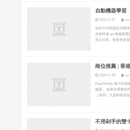
自動機器學習（
2018-11-07
cyc
在碎片化閱讀充斥眼球
你會快速 get 每篇
加入社群，檢視更多最新
崗位推薦 | 
2018-11-06
cyc
PaperWeekly
橋梁。 如果你需要我們
（深圳）大資料研究院（
不用剁手的雙十