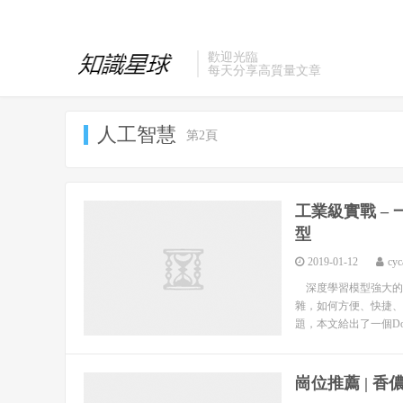
歡迎光臨
每天分享高質量文章
人工智慧
第2頁
工業級實戰 – 
型
2019-01-12
cyc
深度學習模型強大的學
雜，如何方便、快捷、
題，本文給出了一個Docker
崗位推薦 | 