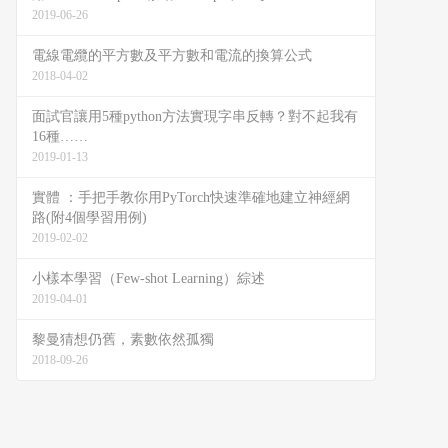
2019-06-26
電線電纜的平方數及平方數和電流的換算公式
2018-04-02
面試官讓用5種python方法實現字串反轉？對不起我有
16種……
2019-01-13
實體 ：手把手教你用PyTorch快速準確地建立神經網
路(附4個學習用例)
2019-02-02
小樣本學習（Few-shot Learning）綜述
2019-04-01
黎曼猜想仍舊，素數依然孤獨
2018-09-26