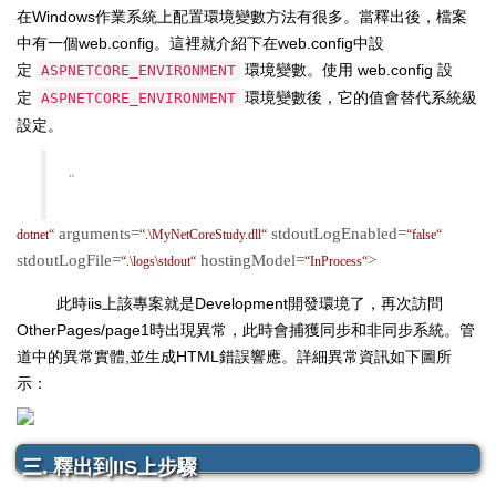
在Windows作業系統上配置環境變數方法有很多。當釋出後，檔案
中有一個web.config。這裡就介紹下在web.config中設
定
環境變數。使用 web.config 設
ASPNETCORE_ENVIRONMENT
定
環境變數後，它的值會替代系統級
ASPNETCORE_ENVIRONMENT
設定。
“
arguments=
stdoutLogEnabled=
dotnet
“
“
.\MyNetCoreStudy.dll
“
“
false
“
stdoutLogFile=
hostingModel=
>
“
.\logs\stdout
“
“
InProcess
“
此時iis上該專案就是Development開發環境了，再次訪問
OtherPages/page1時出現異常，此時會捕獲同步和非同步系統。管
道中的異常實體,並生成HTML錯誤響應。詳細異常資訊如下圖所
示：
三. 釋出到IIS上步驟