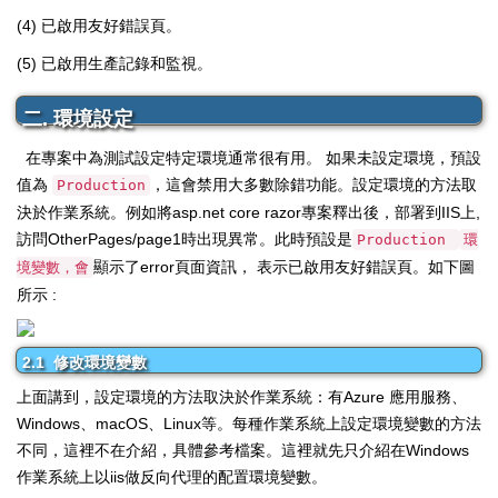
(4) 已啟用友好錯誤頁。
(5) 已啟用生產記錄和監視。
二. 環境設定
在專案中為測試設定特定環境通常很有用。
如果未設定環境，預設
值為
，這會禁用大多數除錯功能。
設定環境的方法取
Production
決於作業系統。
例如將asp.net core razor專案釋出後，部署到IIS上,
訪問OtherPages/page1時出現異常。此時預設是
Production
環
顯示了error頁面資訊， 表示已啟用友好錯誤頁。如下圖
境變數，會
所示 :
2.1 修改環境變數
上面講到，設定環境的方法取決於作業系統：有Azure 應用服務、
Windows、macOS、Linux等。每種作業系統上設定環境變數的方法
不同，這裡不在介紹，具體參考檔案。這裡就先只介紹在Windows
作業系統上以iis做反向代理的配置環境變數。