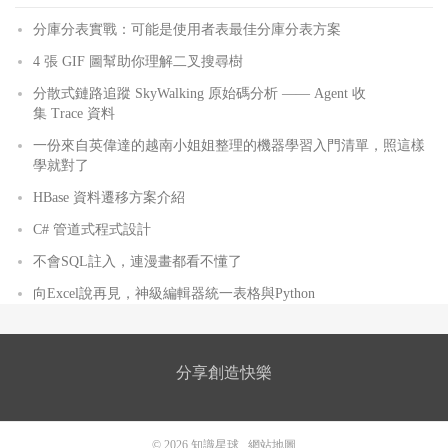
分庫分表實戰：可能是使用者表最佳分庫分表方案
4 張 GIF 圖幫助你理解二叉搜尋樹
分散式鏈路追蹤 SkyWalking 原始碼分析 —— Agent 收
集 Trace 資料
一份來自英偉達的越南小姐姐整理的機器學習入門清單，照這樣
學就對了
HBase 資料遷移方案介紹
C# 管道式程式設計
不會SQL註入，連漫畫都看不懂了
向Excel說再見，神級編輯器統一表格與Python
分享創造快樂
© 2026
知識星球
網站地圖