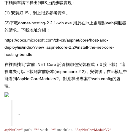
下麵簡單講下釋出到IIS上的步驟實現：
(1) 安裝好IIS，網上很多參考資料。
(2)下載dotnet-hosting-2.2.1-win.exe 用於在iis上處理對web伺服器
的請求。下載地址介紹：
https://docs.microsoft.com/zh-cn/aspnet/core/host-and-
deploy/iis/index?view=aspnetcore-2.2#install-the-net-core-
hosting-bundle
在裡面找到“當前 .NET Core 託管捆綁包安裝程式（直接下載）”這
裡進去可以下載到當前版本(aspnetcore-2.2)，安裝後，在iis模組中
能看到AspNetCoreModuleV2。對應釋出專案中web.config的處
理。
“
path=
verb=
modules=
aspNetCore
“
“
*
“
“
*
“
“
AspNetCoreModuleV2
“