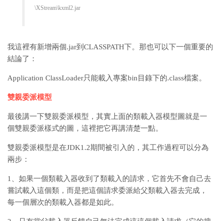
\XStream\kxml2.jar
我這裡有新增兩個.jar到CLASSPATH下。那也可以下一個重要的
結論了：
Application ClassLoader只能載入專案bin目錄下的.class檔案。
雙親委派模型
最後講一下雙親委派模型，其實上面的類載入器模型圖就是一
個雙親委派樣式的圖，這裡把它再講清楚一點。
雙親委派模型是在JDK1.2期間被引入的，其工作過程可以分為
兩步：
1、如果一個類載入器收到了類載入的請求，它首先不會自己去
嘗試載入這個類，而是把這個請求委派給父類載入器去完成，
每一個層次的類載入器都是如此。