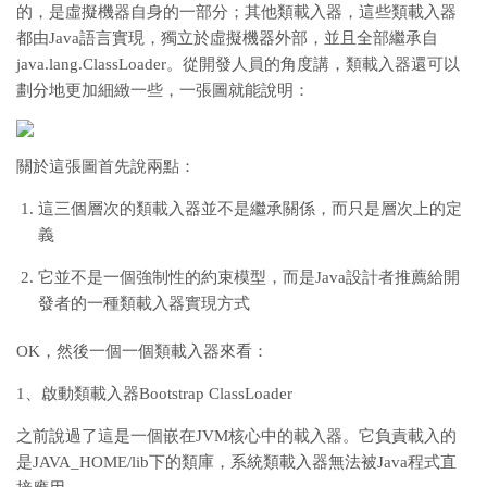
的，是虛擬機器自身的一部分；其他類載入器，這些類載入器
都由Java語言實現，獨立於虛擬機器外部，並且全部繼承自
java.lang.ClassLoader。從開發人員的角度講，類載入器還可以
劃分地更加細緻一些，一張圖就能說明：
關於這張圖首先說兩點：
這三個層次的類載入器並不是繼承關係，而只是層次上的定
義
它並不是一個強制性的約束模型，而是Java設計者推薦給開
發者的一種類載入器實現方式
OK，然後一個一個類載入器來看：
1、啟動類載入器Bootstrap ClassLoader
之前說過了這是一個嵌在JVM核心中的載入器。它負責載入的
是JAVA_HOME/lib下的類庫，系統類載入器無法被Java程式直