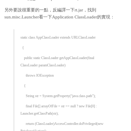
另外要說很重要的一點，反編譯一下rt.jar，找到
sun.misc.Launcher看一下Application ClassLoader的實現：
static class AppClassLoader extends URLClassLoader
{
public static ClassLoader getAppClassLoader(final
ClassLoader paramClassLoader)
throws IOException
{
String str = System.getProperty(“java.class.path”);
final File[] arrayOfFile = str == null ? new File[0] :
Launcher.getClassPath(str);
return (ClassLoader)AccessController.doPrivileged(new