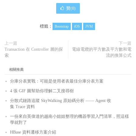
贊(
0
)
標籤：
Bootstrap
iOS
JVM
上一篇
下一篇
Transaction 在 Controller 層的探
電線電纜的平方數及平方數和電
索
流的換算公式
相關推薦
分庫分表實戰：可能是使用者表最佳分庫分表方案
4 張 GIF 圖幫助你理解二叉搜尋樹
分散式鏈路追蹤 SkyWalking 原始碼分析 —— Agent 收
集 Trace 資料
一份來自英偉達的越南小姐姐整理的機器學習入門清單，照這樣
學就對了
HBase 資料遷移方案介紹