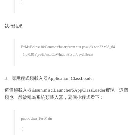
}
執行結果
E:\MyEclipse10\Common\binary\com.sun.java.jdk.win32.x86_64
_1.6.0.013\jre\lib\ext;C:\Windows\Sun\Java\lib\ext
3、應用程式類載入器Application ClassLoader
這個類載入器由sun.misc.Launcher$AppClassLoader實現。這個
類也一般被稱為系統類載入器，寫個小程式看下：
public class TestMain
{