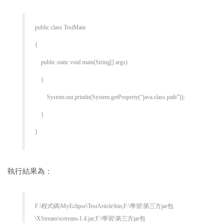
public class TestMain
{
public static void main(String[] args)
{
System.out.println(System.getProperty(“java.class.path”));
}
}
執行結果為：
F:\程式碼\MyEclipse\TestArticle\bin;F:\學習\第三方jar包
\XStream\xstream-1.4.jar;F:\學習\第三方jar包