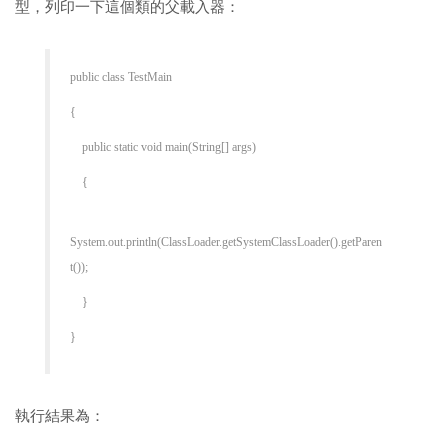
型，列印一下這個類的父載入器：
public class TestMain
{
public static void main(String[] args)
{
System.out.println(ClassLoader.getSystemClassLoader().getParen
t());
}
}
執行結果為：