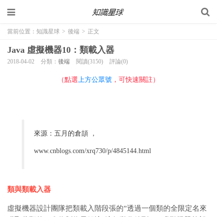
當前位置：
知識星球
>
後端
>
正文
Java 虛擬機器10：類載入器
2018-04-02
分類：
後端
閱讀(3150)
評論(0)
（點選
上方公眾號
，可快速關註）
來源：五月的倉頡 ，
www.cnblogs.com/xrq730/p/4845144.html
類與類載入器
虛擬機器設計團隊把類載入階段張的”透過一個類的全限定名來