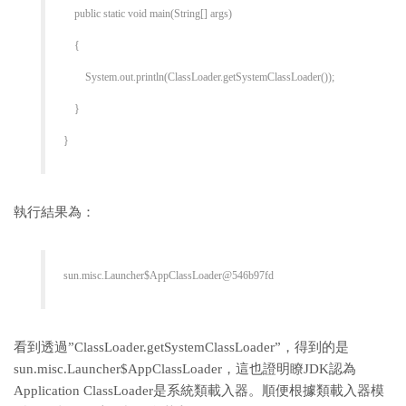
public static void main(String[] args)
{
System.out.println(ClassLoader.getSystemClassLoader());
}
}
執行結果為：
sun.misc.Launcher$AppClassLoader@546b97fd
看到透過”ClassLoader.getSystemClassLoader”，得到的是
sun.misc.Launcher$AppClassLoader，這也證明瞭JDK認為
Application ClassLoader是系統類載入器。順便根據類載入器模