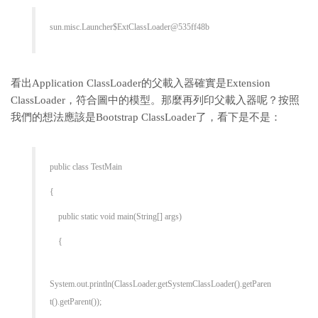
sun.misc.Launcher$ExtClassLoader@535ff48b
看出Application ClassLoader的父載入器確實是Extension
ClassLoader，符合圖中的模型。那麼再列印父載入器呢？按照
我們的想法應該是Bootstrap ClassLoader了，看下是不是：
public class TestMain
{
public static void main(String[] args)
{
System.out.println(ClassLoader.getSystemClassLoader().getParen
t().getParent());