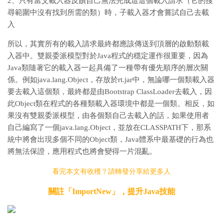
2、只有當父載入器反饋自己無法完成這這個載入請求（它的搜
尋範圍中沒有找到所需的類）時，子載入器才會嘗試自己去載
入
所以，其實所有的載入請求最終都應該傳送到頂層的啟動類載
入器中。雙親委派模型對於Java程式的穩定運作很重要，因為
Java類隨著它的載入器一起具備了一種帶有優先順序的層次關
係。例如java.lang.Object，存放於rt.jar中，無論哪一個類載入器
要去載入這個類，最終都是由Bootstrap ClassLoader去載入，因
此Object類在程式的各種類載入器環境中都是一個類。相反，如
果沒有雙親委派模型，由各個類自己去載入的話，如果使用者
自己編寫了一個java.lang.Object，並放在CLASSPATH下，那系
統中將會出現多個不同的Object類，Java體系中最基礎的行為也
將無法保證，應用程式也將會變得一片混亂。
看完本文有收穫？請轉發分享給更多人
關註「ImportNew」，提升Java技能