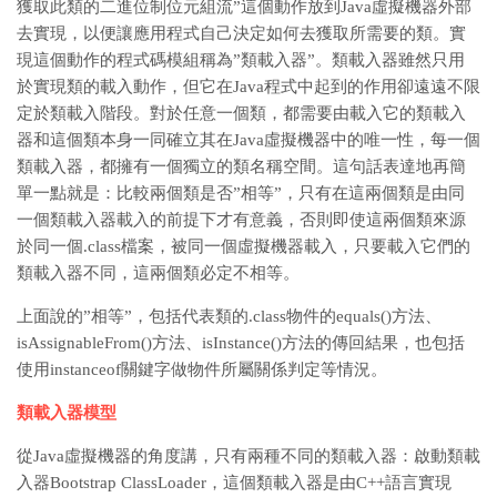
獲取此類的二進位制位元組流”這個動作放到Java虛擬機器外部
去實現，以便讓應用程式自己決定如何去獲取所需要的類。實
現這個動作的程式碼模組稱為”類載入器”。類載入器雖然只用
於實現類的載入動作，但它在Java程式中起到的作用卻遠遠不限
定於類載入階段。對於任意一個類，都需要由載入它的類載入
器和這個類本身一同確立其在Java虛擬機器中的唯一性，每一個
類載入器，都擁有一個獨立的類名稱空間。這句話表達地再簡
單一點就是：比較兩個類是否”相等”，只有在這兩個類是由同
一個類載入器載入的前提下才有意義，否則即使這兩個類來源
於同一個.class檔案，被同一個虛擬機器載入，只要載入它們的
類載入器不同，這兩個類必定不相等。
上面說的”相等”，包括代表類的.class物件的equals()方法、
isAssignableFrom()方法、isInstance()方法的傳回結果，也包括
使用instanceof關鍵字做物件所屬關係判定等情況。
類載入器模型
從Java虛擬機器的角度講，只有兩種不同的類載入器：啟動類載
入器Bootstrap ClassLoader，這個類載入器是由C++語言實現