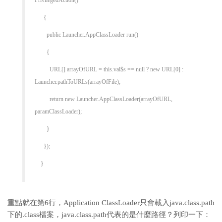
PrivilegedAction()
{
public Launcher.AppClassLoader run()
{
URL[] arrayOfURL = this.val$s == null ? new URL[0] :
Launcher.pathToURLs(arrayOfFile);
return new Launcher.AppClassLoader(arrayOfURL,
paramClassLoader);
}
});
}
重點就在第6行，Application ClassLoader只會載入java.class.path
下的.class檔案，java.class.path代表的是什麼路徑？列印一下：