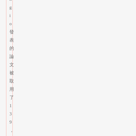
g
i
o
發
表
的
論
文
被
取
用
了
1
3
9
，