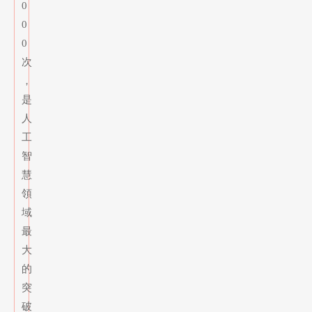
0
0
0
次
，
是
人
工
智
慧
領
域
最
大
的
突
破