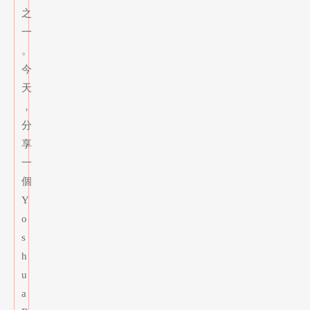
之
一
。
今
天
，
分
享
一
個
Y
o
s
h
u
a