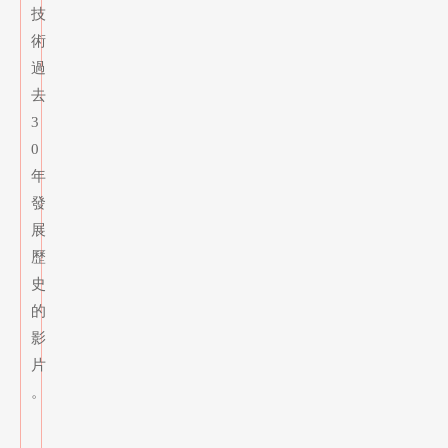
技
術
過
去
3
0
年
發
展
歷
史
的
影
片
。