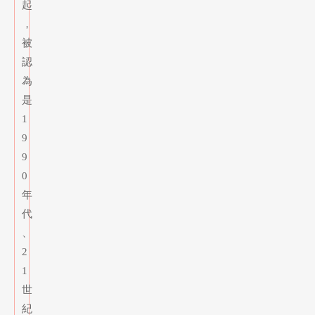
起
，
被
認
為
是
1
9
9
0
年
代
、
2
1
世
紀