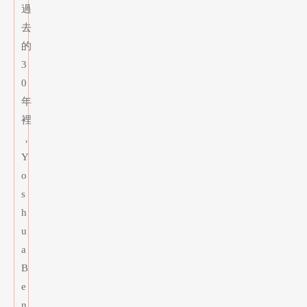
過
去
的
3
0
年
裡
，
Y
o
s
h
u
a
B
e
n