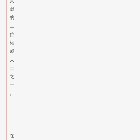
貢
獻
的
三
位
權
威
人
士
之
一
。
在