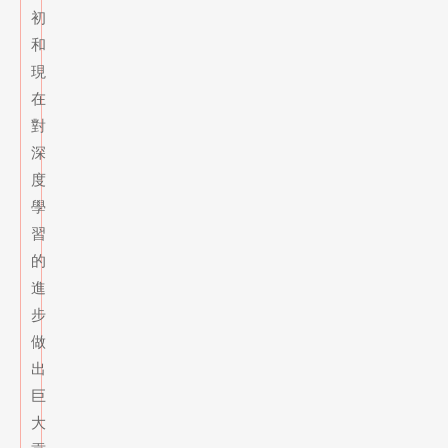
初
和
現
在
對
深
度
學
習
的
進
步
做
出
巨
大