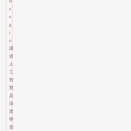
B
e
n
g
i
o
講
述
人
工
智
慧
及
深
度
學
習